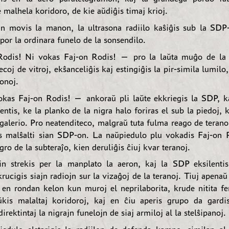
 malhela koridoro, de kie aŭdiĝis timaj krioj.
n movis la manon, la ultrasona radiilo kaŝiĝis sub la SDP-
por la ordinara funelo de la sonsendilo.
odis! Ni vokas Faj-on Rodis! — pro la laŭta muĝo de la
ecoj de vitroj, ekŝanceliĝis kaj estingiĝis la pir-simila lumilo
lonoj.
as Faj-on Rodis! — ankoraŭ pli laŭte ekkriegis la SDP, ka
entis, ke la planko de la nigra halo foriras el sub la piedoj, ka
 galerio. Pro neatenditeco, malgraŭ tuta fulma reago de teran
s malŝalti sian SDP-on. La naŭpiedulo plu vokadis Faj-on 
ro de la subteraĵo, kien deruliĝis ĉiuj kvar teranoj.
n strekis per la manplato la aeron, kaj la SDP eksilentis
krucigis siajn radiojn sur la vizaĝoj de la teranoj. Tiuj apenaŭ
is en rondan kelon kun muroj el neprilaborita, krude nitita fe
ŭkis malaltaj koridoroj, kaj en ĉiu aperis grupo da gardis
irektintaj la nigrajn funelojn de siaj armiloj al la stelŝipanoj.