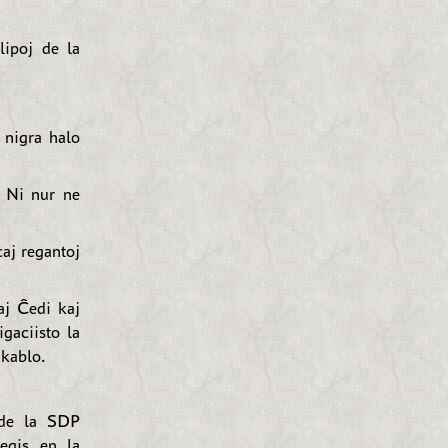
lipoj de la
 nigra halo
 Ni nur ne
aj regantoj
aj Ĉedi kaj
gaciisto la
 kablo.
 de la SDP
egis en la