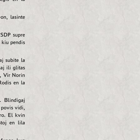
on, lasinte
 SDP supre
, kiu pendis
j subite la
j ili glitas
o, Vir Norin
Rodis en la
. Blindigaj
 povis vidi,
ro. El kvin
toj en lila