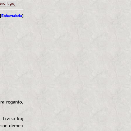
ero
ligoj
[
Enhavtabelo
]
ra reganto,
 Tivisa kaj
eson demeti