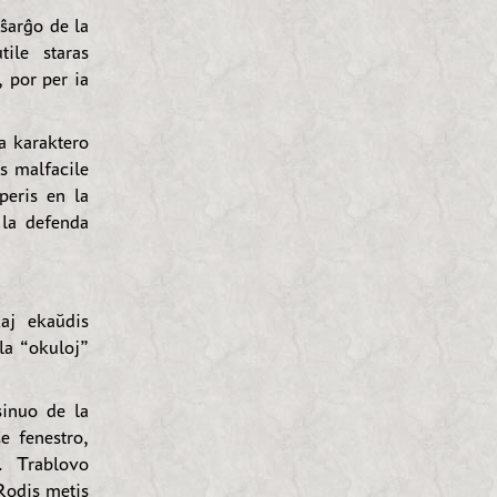
lŝarĝo de la
ile staras
, por per ia
a karaktero
is malfacile
peris en la
 la defenda
kaj ekaŭdis
la “okuloj”
sinuo de la
e fenestro,
. Trablovo
 Rodis metis