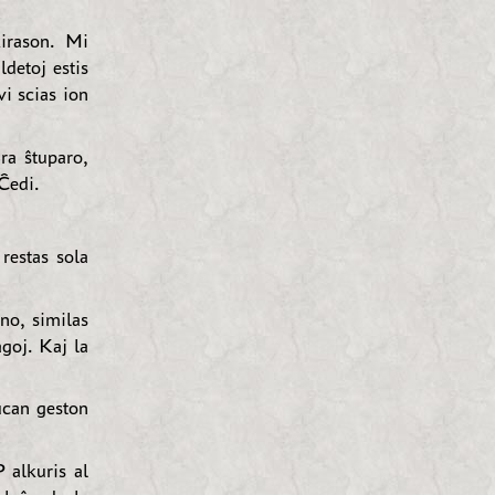
irason. Mi
ldetoj estis
vi scias ion
ra ŝtuparo,
 Ĉedi.
estas sola
no, similas
agoj. Kaj la
ucan geston
 alkuris al