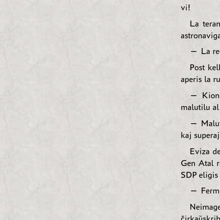
vi!
La teran
astronaviga
— La reg
Post kel
aperis la r
— Kion 
malutilu a
— Maluti
kaj superaj
Eviza de
Gen Atal r
SDP eligis 
— Fermu 
Neimage
ĉirkaŭskri