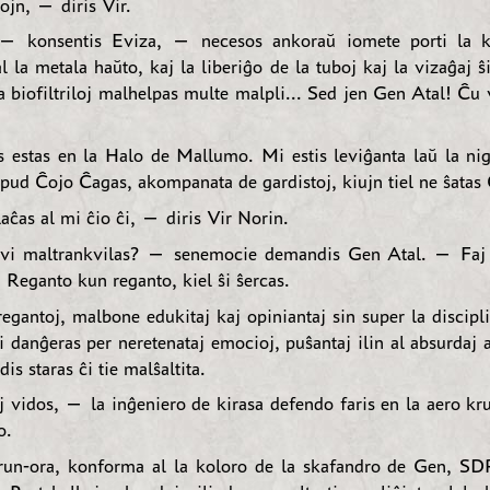
ojn, — diris Vir.
 konsentis Eviza, — necesos ankoraŭ iomete porti la k
l la metala haŭto, kaj la liberiĝo de la tuboj kaj la vizaĝaj ŝi
 biofiltriloj malhelpas multe malpli... Sed jen Gen Atal! Ĉu 
estas en la Halo de Mallumo. Mi estis leviĝanta laŭ la nig
 apud Ĉojo Ĉagas, akompanata de gardistoj, kiujn tiel ne ŝatas
ĉas al mi ĉio ĉi, — diris Vir Norin.
vi maltrankvilas? — senemocie demandis Gen Atal. — Faj r
 Reganto kun reganto, kiel ŝi ŝercas.
egantoj, malbone edukitaj kaj opiniantaj sin super la discipli
Ili danĝeras per neretenataj emocioj, puŝantaj ilin al absurdaj 
s staras ĉi tie malŝaltita.
 vidos, — la inĝeniero de kirasa defendo faris en la aero kr
o.
run-ora, konforma al la koloro de la skafandro de Gen, SDP