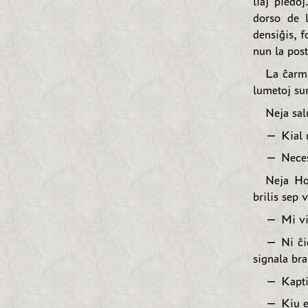
liaj piedoj
dorso de 
densiĝis, f
nun la pos
La ĉarma
lumetoj sur
Neja sal
— Kial n
— Necesa
Neja Hol
brilis sep 
— Mi vid
— Ni ĉio
signala bra
— Kaptit
— Kiu es