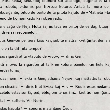
. Post kelkaj sekundoj cilindro sur alta tigo, eliĝinta el la
la roboto, eklumis per lil-roza koloro. Antaŭ la muro de
okusiĝante, bildo de parto de la pilota kajuto de «Malhela Fl
teno de komunikado kaj observado.
 vizaĝo de Neja Holli ŝajnis laca en briloj de verdaj, bluaj 
 diversaj regpaneloj.
utis Gen-on per aera kiso kaj, subite maltrankviliĝinte, deman
e en la difinita tempo?
s rigardi al la «tabulo de vivo», — diris Gen.
li movis la rigardon al la kremkolora panelo, kie hele ka
verdaj lumoj.
as mem! — ekkriis Gen, adiaŭis Neja-n kaj malŝaltis la rob
n eksciis! — diris li al Eviza kaj Vir. — Rodis estas nedamaĝ
celeto estas sur ŝi, sed, eble, oni tenas ŝin... kiel tio nomiĝas..
a! — sufloris Vir Norin.
tas kaptita? — sonoris malantaŭe Ĉedi.