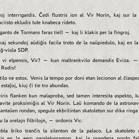
oj interrigardis. Ĉedi flustris ion al Vir Norin, kaj sur la 
ciisto ekludis tute knabeca rideto.
anto de Tormans faras tiel! — kaj li klakis per la fingroj.
kaj sekundoj aŭdiĝis facila troto de la naŭpiedulo, kaj en la
uĝ-viola SDP.
vi elpensis, Vir? — kun maltrankvilo demandis Eviza. —
l Rodis!
lo ne estos. Venis la tempo por doni etan lecionon al ĉiaspec
 estaĵoj, kiuj ĉi tie tro abundas.
iris flanken kun malaproba, sed tamen interesita aspekto, k
avite proksimiĝis al Vir Norin. Laŭ komando de la astronavi
antaŭen rondan, spegule ekbrilintan skatoleton sur dika ringa
la orelajn filtrilojn, — ordonis Vir.
bla ŝriko tranĉis la silenton de la palaco. La skatoleto
bis en la aero paralelogramon, kaj la grandega pordo fal