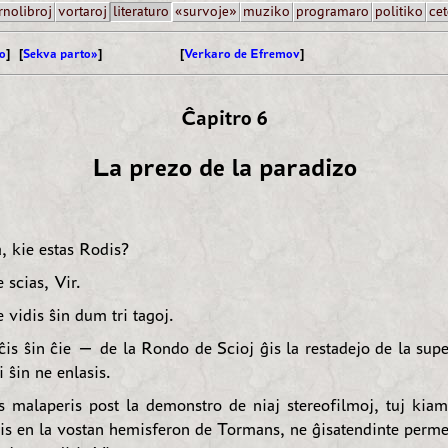
rnolibroj
vortaroj
literaturo
«survoje»
muziko
programaro
politiko
cet
o
] [
Sekva parto»
]
[
Verkaro de Efremov
]
Ĉapitro 6
La prezo de la paradizo
 kie estas Rodis?
scias, Vir.
vidis ŝin dum tri tagoj.
ĉis ŝin ĉie — de la Rondo de Scioj ĝis la restadejo de la supe
i ŝin ne enlasis.
malaperis post la demonstro de niaj stereofilmoj, tuj kiam
gis en la vostan hemisferon de Tormans, ne ĝisatendinte perm