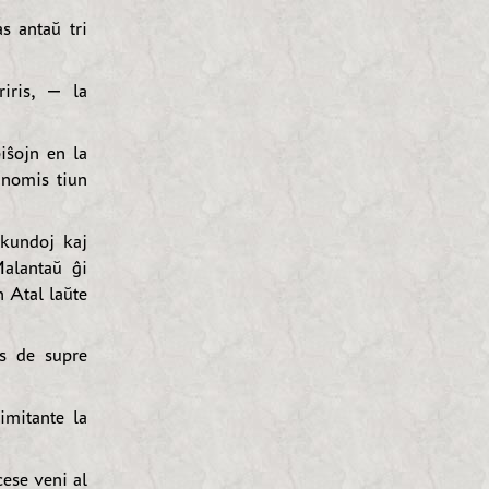
 antaŭ tri
iris, — la
piŝojn en la
 nomis tiun
ekundoj kaj
Malantaŭ ĝi
 Atal laŭte
s de supre
imitante la
ese veni al