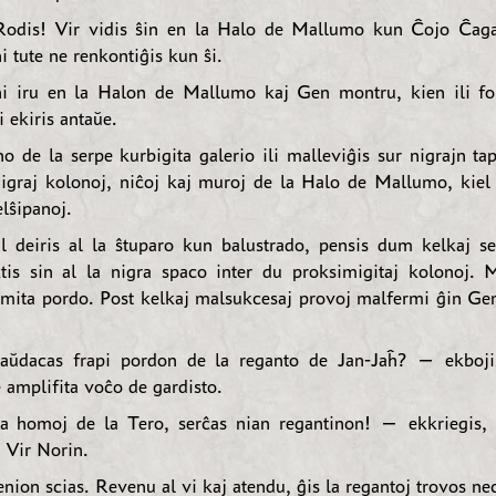
odis! Vir vidis ŝin en la Halo de Mallumo kun Ĉojo Ĉagas
ni tute ne renkontiĝis kun ŝi.
 iru en la Halon de Mallumo kaj Gen montru, kien ili for
 ekiris antaŭe.
no de la serpe kurbigita galerio ili malleviĝis sur nigrajn ta
igraj kolonoj, niĉoj kaj muroj de la Halo de Mallumo, kiel
elŝipanoj.
 deiris al la ŝtuparo kun balustrado, pensis dum kelkaj s
ktis sin al la nigra spaco inter du proksimigitaj kolonoj. 
ermita pordo. Post kelkaj malsukcesaj provoj malfermi ĝin Gen
ŭdacas frapi pordon de la reganto de Jan-Jaĥ? — ekboji
 amplifita voĉo de gardisto.
a homoj de la Tero, serĉas nian regantinon! — ekkriegis, 
 Vir Norin.
ion scias. Revenu al vi kaj atendu, ĝis la regantoj trovos nec