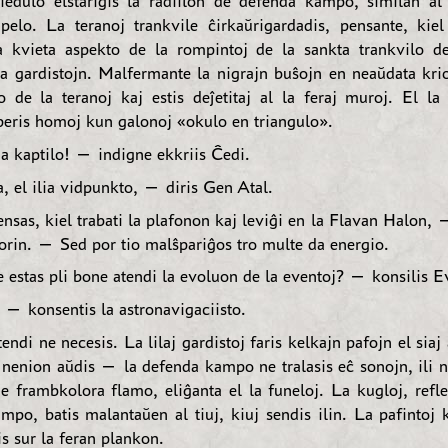
iedulo elstarigis la radiilon de defenda kampo, similan a
apelo. La teranoj trankvile ĉirkaŭrigardadis, pensante, kiel 
a kvieta aspekto de la rompintoj de la sankta trankvilo d
la gardistojn. Malfermante la nigrajn buŝojn en neaŭdata krio,
o de la teranoj kaj estis deĵetitaj al la feraj muroj. El la
peris homoj kun galonoj «okulo en triangulo».
a kaptilo! — indigne ekkriis Ĉedi.
, el ilia vidpunkto, — diris Gen Atal.
sas, kiel trabati la plafonon kaj leviĝi en la Flavan Halon,
Norin. — Sed por tio malŝpariĝos tro multe da energio.
estas pli bone atendi la evoluon de la eventoj? — konsilis E
— konsentis la astronavigaciisto.
endi ne necesis. La lilaj gardistoj faris kelkajn pafojn el siaj
j nenion aŭdis — la defenda kampo ne tralasis eĉ sonojn, ili n
e frambkolora flamo, eliĝanta el la funeloj. La kugloj, refle
mpo, batis malantaŭen al tiuj, kiuj sendis ilin. La pafintoj k
is sur la feran plankon.