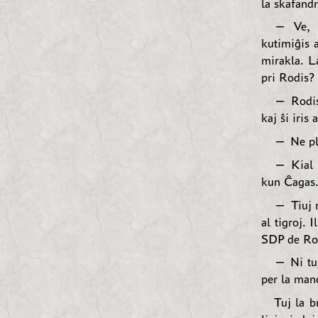
la skafandr
— Ve, —
kutimiĝis a
mirakla. La
pri Rodis?
— Rodis 
kaj ŝi iris
— Ne pla
— Kial 
kun Ĉagas.
— Tiuj r
al tigroj. 
SDP de Rodi
— Ni tuj
per la man
Tuj la b