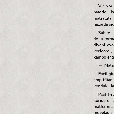
Vir Nori
baterioj 
malŝaltitaj
hazarda sig
Subite —
de la torma
diveni evo
koridoroj,
kampo entr
— Malŝa
Faciligi
amplifitan
konduku la
Post kel
koridoro, 
malfermit
movetadis ŝ