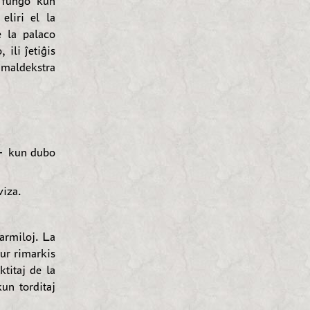
l fungo kun
eliri el la
e la palaco
 ili ĵetiĝis
 maldekstra
 — kun dubo
viza.
 armiloj. La
ur rimarkis
ktitaj de la
un torditaj