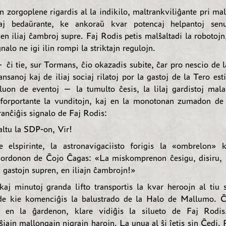
n zorgoplene rigardis al la indikilo, maltrankviliĝante pri ma
kaj bedaŭrante, ke ankoraŭ kvar potencaj helpantoj senut
 en iliaj ĉambroj supre. Faj Rodis petis malŝaltadi la robotojn
nalo ne igi ilin rompi la striktajn regulojn.
 ĉi tie, sur Tormans, ĉio okazadis subite, ĉar pro nescio de l
nsanoj kaj de iliaj sociaj rilatoj por la gastoj de la Tero est
luon de eventoj — la tumulto ĉesis, la lilaj gardistoj mala
 forportante la vunditojn, kaj en la monotonan zumadon de
anĉiĝis signalo de Faj Rodis:
ltu la SDP-on, Vir!
te elspirinte, la astronavigaciisto forigis la «ombrelon» 
 ordonon de Ĉojo Ĉagas: «La miskomprenon ĉesigu, disiru, 
 gastojn supren, en iliajn ĉambrojn!»
kaj minutoj granda lifto transportis la kvar heroojn al tiu 
de kie komenciĝis la balustrado de la Halo de Mallumo. Ĉ
a en la ĝardenon, klare vidiĝis la silueto de Faj Rodis
iajn mallongajn nigrajn harojn. La unua al ŝi ĵetis sin Ĉedi.