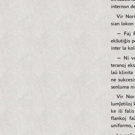
internon de
Vir Nori
sian lokon 
— Faj R
ekŝutiĝis p
inter la ko
— Ni vok
teranoj eks
laŭ klinita
ne sukcesi
senluma nig
Vir Nori
lumĵetiloj 
ke ili fal
flankoj fa
uniformo, d