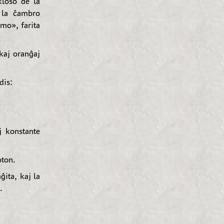
 kloŝo de la
 la ĉambro
amo», farita
kaj oranĝaj
dis:
j konstante
oton.
ita, kaj la
.