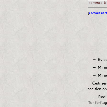
komenco
le
[
«Antaŭa part
— Eviza,
— Mi ne 
— Mi ne 
Ĉedi ser
sed tien on
— Rodis 
Tor forflu