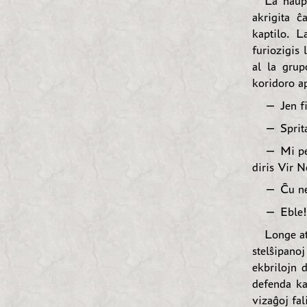
La naŭp
akrigita ĉ
kaptilo. L
furiozigis 
al la grup
koridoro a
— Jen fi
— Sprita
— Mi pen
diris Vir 
— Ĉu ne 
— Eble! 
Longe at
stelŝipano
ekbrilojn d
defenda ka
vizaĝoj fal