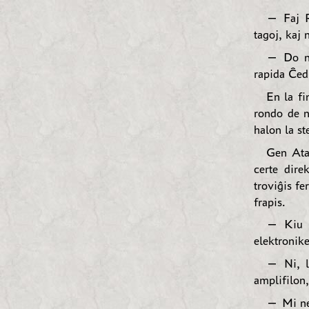
— Faj R
tagoj, kaj 
— Do ni
rapida Ĉedi
En la fi
rondo de n
halon la st
Gen Atal
certe dire
troviĝis f
frapis.
— Kiu a
elektronike
— Ni, l
amplifilon,
— Mi nen