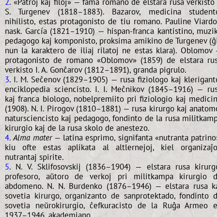
2
. «Patroj kaj filoj» — fama romano de elstara rusa verkisto 
S. Turgenev (1818–1883). Bazarov, medicina student
nihilisto, estas protagonisto de tiu romano. Pauline Viardo
nask. García (1821–1910) — hispan-franca kantistino, muzi
pedagogo kaj komponisto, proksima amikino de Turgenev (ĝ
nun la karaktero de iliaj rilatoj ne estas klara). Oblomov
protagonisto de romano «Oblomov» (1859) de elstara ru
verkisto I. A. Gonĉarov (1812–1891), granda pigrulo.
3
. I. M. Seĉenov (1829–1905) — rusa fiziologo kaj klerigant
enciklopedia sciencisto. I. I. Meĉnikov (1845–1916) — ru
kaj franca biologo, nobelpremiito pri fiziologio kaj medici
(1908). N. I. Pirogov (1810–1881) — rusa kirurgo kaj anatom
natursciencisto kaj pedagogo, fondinto de la rusa militkam
kirurgio kaj de la rusa skolo de anestezo.
4
.
Alma mater
— latina esprimo, signifanta «nutranta patrino
kiu ofte estas aplikata al altlernejoj, kiel organizaĵo
nutrantaj spirite.
5
. N. V. Sklifosovskij (1836–1904) — elstara rusa kirurg
profesoro, aŭtoro de verkoj pri militkampa kirurgio 
abdomeno. N. N. Burdenko (1876–1946) — elstara rusa k
sovetia kirurgo, organizanto de sanprotektado, fondinto 
sovetia neŭrokirurgio, ĉefkuracisto de la Ruĝa Armeo 
1937–1946, akademiano.