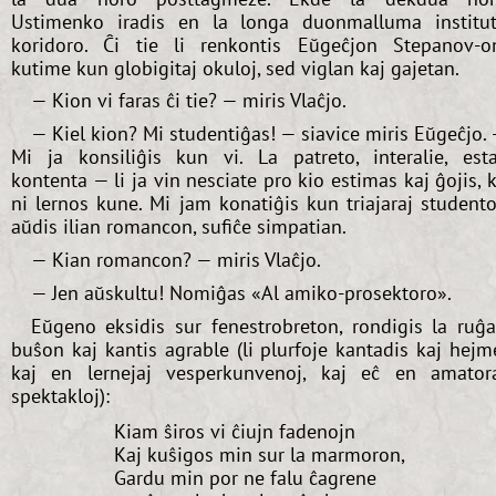
Ustimenko iradis en la longa duonmalluma institu
koridoro. Ĉi tie li renkontis Eŭgeĉjon Stepanov-o
kutime kun globigitaj okuloj, sed viglan kaj gajetan.
— Kion vi faras ĉi tie? — miris Vlaĉjo.
— Kiel kion? Mi studentiĝas! — siavice miris Eŭgeĉjo.
Mi ja konsiliĝis kun vi. La patreto, interalie, est
kontenta — li ja vin nesciate pro kio estimas kaj ĝojis, 
ni lernos kune. Mi jam konatiĝis kun triajaraj studento
aŭdis ilian romancon, sufiĉe simpatian.
— Kian romancon? — miris Vlaĉjo.
— Jen aŭskultu! Nomiĝas «Al amiko-prosektoro».
Eŭgeno eksidis sur fenestrobreton, rondigis la ruĝ
buŝon kaj kantis agrable (li plurfoje kantadis kaj hejm
kaj en lernejaj vesperkunvenoj, kaj eĉ en amator
spektakloj):
Kiam ŝiros vi ĉiujn fadenojn
Kaj kuŝigos min sur la marmoron,
Gardu min por ne falu ĉagrene