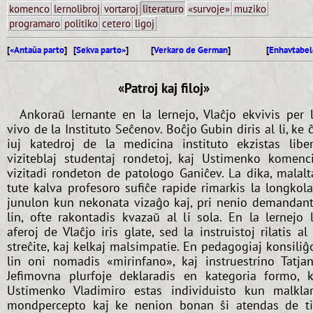
komenco
lernolibroj
vortaroj
literaturo
«survoje»
muziko
programaro
politiko
cetero
ligoj
[
«Antaŭa parto
] [
Sekva parto»
]
[
Verkaro de German
]
[
Enhavtabel
«Patroj kaj filoj»
Ankoraŭ lernante en la lernejo, Vlaĉjo ekvivis per 
vivo de la Instituto Seĉenov. Boĉjo Gubin diris al li, ke 
iuj katedroj de la medicina instituto ekzistas libe
viziteblaj studentaj rondetoj, kaj Ustimenko komenc
vizitadi rondeton de patologo Ganiĉev. La dika, malalt
tute kalva profesoro sufiĉe rapide rimarkis la longkol
junulon kun nekonata vizaĝo kaj, pri nenio demandan
lin, ofte rakontadis kvazaŭ al li sola. En la lernejo 
aferoj de Vlaĉjo iris glate, sed la instruistoj rilatis al 
streĉite, kaj kelkaj malsimpatie. En pedagogiaj konsiliĝ
lin oni nomadis «mirinfano», kaj instruestrino Tatja
Jefimovna plurfoje deklaradis en kategoria formo, 
Ustimenko Vladimiro estas individuisto kun malkla
mondpercepto kaj ke nenion bonan ŝi atendas de t