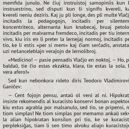
memfida junulo. Ne ĉiuj instruistoj samopiniis kun 
instruestrino, sed disputi kun ŝi signifis kvereli, k
kvereli neniu deziris. Kaj ju pli longe, des pli multe Vlaĉ
incitadis la pedagogojn, incitadis per silente
koncentriteco, alternanta kun knabecaj, bruaj petolo
incitadis per malvarma fremdeco, incitadis per tiu inter
vivo, kiu iris en li preter la lernejaj normoj, incitadis p
tio, ke li estis «per si mem» kaj ĉiam serĉadis, anstat
uzi neŝanceleblajn veraĵojn de lernolibroj.
«Medicino! — pasie pensadis Vlaĉjo en noktoj. — Ho, p
baldaŭ, tie ĉio estas ekzakta, klara, tie estas la sola, 
vera afero!»
Sed kun nebonkora rideto diris Teodoro Vladimirov
Ganiĉev:
— Cent fojojn pensu, antaŭ ol veni al ni. Hipokra
insiste rekomendis al kuracisto konservi bonan aspekto
kiu estus agrabla por malsanulo, sed tio, se pripensi, 
tiom simplas! Ne tiom simplas por memamo ankaŭ sek
la alian hipokratan konsilon pri tio, ke se kuracis
perpleksiĝas, tiam li sen timo alvoku aliajn kuracistoj