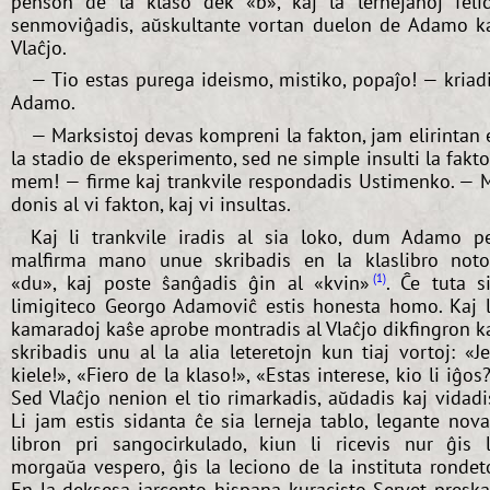
penson de la klaso dek «b», kaj la lernejanoj feli
senmoviĝadis, aŭskultante vortan duelon de Adamo k
Vlaĉjo.
— Tio estas purega ideismo, mistiko, popaĵo! — kriad
Adamo.
— Marksistoj devas kompreni la fakton, jam elirintan 
la stadio de eksperimento, sed ne simple insulti la fakt
mem! — firme kaj trankvile respondadis Ustimenko. — 
donis al vi fakton, kaj vi insultas.
Kaj li trankvile iradis al sia loko, dum Adamo p
malfirma mano unue skribadis en la klaslibro not
«du», kaj poste ŝanĝadis ĝin al «kvin»
. Ĉe tuta s
1
limigiteco Georgo Adamoviĉ estis honesta homo. Kaj 
kamaradoj kaŝe aprobe montradis al Vlaĉjo dikfingron k
skribadis unu al la alia leteretojn kun tiaj vortoj: «J
kiele!», «Fiero de la klaso!», «Estas interese, kio li iĝos
Sed Vlaĉjo nenion el tio rimarkadis, aŭdadis kaj vidadi
Li jam estis sidanta ĉe sia lerneja tablo, legante nov
libron pri sangocirkulado, kiun li ricevis nur ĝis 
morgaŭa vespero, ĝis la leciono de la instituta rondet
En la deksesa jarcento hispana kuracisto Servet presk