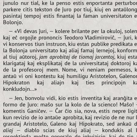
junulo nur tial, ke la penso estis enportanta perturbo
parkere citis tekston de ĵuro por tiuj, kiuj en antaŭlon
pasintaj tempoj estis finantaj la faman universitaton 
Bolonjo.
— «Vi devas ĵuri, — kolere brilante per la okuloj, sole
kaj eĉ orgojle prononcis Teodoro Vladimiroviĉ, — ĵuri, 
vi konservos tiun instruon, kiu estas publike predikata 
la Bolonja universitato kaj aliaj famaj lernejoj, konfor
al tiuj aŭtoroj,
jam aprobitaj de tiomaj jarcentoj
, kiuj est
klarigataj kaj eksplikataj de la universitataj doktoroj k
de la profesoroj mem. Nome, vi neniam permesos, 
antaŭ vi oni kontestu kaj humiligu Aristotelon, Galeno
Hipokraton kaj aliajn kaj ties principojn k
konkludojn...»
— Jen, bonvolu vidi, kio estis inventita kaj aranĝita 
formo de ĵuro: maŝo sur la kolo de la scienco! Maŝo!
komentis Ganiĉev. — Ĉar ĉio sia, nova, estis nepre ligi
kun revizio de io antaŭe aprobita, kaj revizio de ne nur 
grandaj Aristotelo, Galeno kaj Hipokrato, sed ankaŭ 
aliaj
— diablo scias de kiuj aliaj — kondukis al 
respektinda moŝto generalo de inkvizicio, kaj de tie 