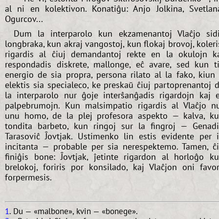
al ni en kolektivon. Konatiĝu: Anjo Jolkina, Svetlan
Ogurcov...
Dum la interparolo kun ekzamenantoj Vlaĉjo sid
longbraka, kun akraj vangostoj, kun flokaj brovoj, koleri
rigardis al ĉiuj demandantoj rekte en la okulojn k
respondadis diskrete, mallonge, eĉ avare, sed kun t
energio de sia propra, persona rilato al la fako, kiun 
elektis sia specialeco, ke preskaŭ ĉiuj partoprenantoj 
la interparolo nur ĝoje interŝanĝadis rigardojn kaj 
palpebrumojn. Kun malsimpatio rigardis al Vlaĉjo n
unu homo, de la plej profesora aspekto — kalva, k
tondita barbeto, kun ringoj sur la fingroj — Genad
Tarasoviĉ Ĵovtjak. Ustimenko lin estis evidente per 
incitanta — probable per sia nerespektemo. Tamen, ĉ
finiĝis bone: Ĵovtjak, ĵetinte rigardon al horloĝo k
brelokoj, foriris por konsilado, kaj Vlaĉjon oni favo
forpermesis.
1
. Du — «malbone», kvin — «bonege».