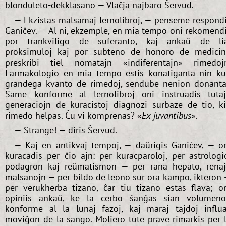
blonduleto-dekklasano — Vlaĉja najbaro Ŝervud.
— Ekzistas malsamaj lernolibroj, — penseme respond
Ganiĉev. — Al ni, ekzemple, en mia tempo oni rekomend
por trankviligo de suferanto, kaj ankaŭ de li
proksimuloj kaj por subteno de honoro de medici
preskribi tiel nomatajn «indiferentajn» rimedoj
Farmakologio en mia tempo estis konatiganta nin k
grandega kvanto de rimedoj, sendube nenion donanta
Same konforme al lernolibroj oni instruadis tuta
generaciojn de kuracistoj diagnozi surbaze de tio, k
rimedo helpas. Ĉu vi komprenas? «
Ex juvantibus
».
— Strange! — diris Ŝervud.
— Kaj en antikvaj tempoj, — daŭrigis Ganiĉev, — o
kuracadis per ĉio ajn: per kuracparoloj, per astrologi
podagron kaj reŭmatismon — per rana hepato, rena
malsanojn — per bildo de leono sur ora kampo, ikteron
per verukherba tizano, ĉar tiu tizano estas flava; o
opiniis ankaŭ, ke la cerbo ŝanĝas sian volumen
konforme al la lunaj fazoj, kaj maraj tajdoj influ
moviĝon de la sango. Moliero tute prave rimarkis per 