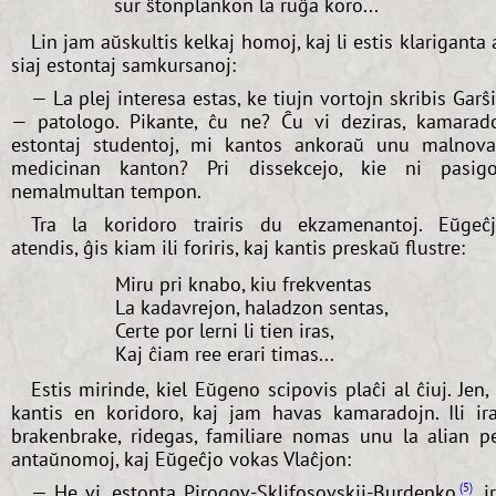
sur ŝtonplankon la ruĝa koro...
Lin jam aŭskultis kelkaj homoj, kaj li estis klariganta 
siaj estontaj samkursanoj:
— La plej interesa estas, ke tiujn vortojn skribis Garŝ
— patologo. Pikante, ĉu ne? Ĉu vi deziras, kamarad
estontaj studentoj, mi kantos ankoraŭ unu malnov
medicinan kanton? Pri dissekcejo, kie ni pasig
nemalmultan tempon.
Tra la koridoro trairis du ekzamenantoj. Eŭgeĉ
atendis, ĝis kiam ili foriris, kaj kantis preskaŭ flustre:
Miru pri knabo, kiu frekventas
La kadavrejon, haladzon sentas,
Certe por lerni li tien iras,
Kaj ĉiam ree erari timas...
Estis mirinde, kiel Eŭgeno scipovis plaĉi al ĉiuj. Jen, 
kantis en koridoro, kaj jam havas kamaradojn. Ili ir
brakenbrake, ridegas, familiare nomas unu la alian p
antaŭnomoj, kaj Eŭgeĉjo vokas Vlaĉjon:
— He vi, estonta Pirogov-Sklifosovskij-Burdenko
, i
5