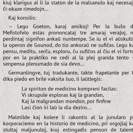
kiuj klarigus al li la staton de la malsanulo kaj necesa
ĉi-okaze rimedojn...
Kaj konsilis:
— Legu Goeton, karaj amikoj! Per la buŝo d
Mefistofelo estas prononcataj tre amaraj veraĵoj, 
perdintaj signifon ankaŭ nuntempe. Se iu el vi aŭskult
la operon de Gounod, do tio ankoraŭ ne sufiĉas. Legu k
pensu, meditu, serĉu, esploru, ĉu sufiĉos al ĉiu el vi fort
por en la praktiko ne cedi al la plej granda tento
senpensa plenumado de sia devo...
Germanlingve, tuj tradukante, takte frapetante per 
dika piedo en brile vaksita ŝuo, li laŭtlegis:
La spiriton de medicino kompreni facilas:
Vi skrupule esploras kaj la grandan,
Kaj la malgrandan mondon, por finfine
Lasi ĉion iri laŭ la dia deziro...
Malmilde kaj kolere li rakontis al la junularo p
korporaciemo en la historio de medicino, pri orgojlaj k
stultaj maljunuloj, kiuj estingadis penson de talen