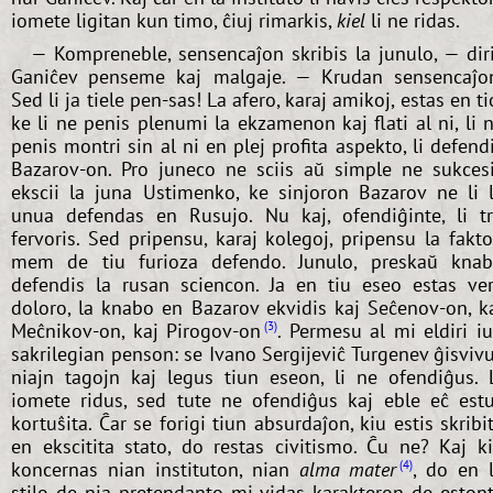
iomete ligitan kun timo, ĉiuj rimarkis,
kiel
li ne ridas.
— Kompreneble, sensencaĵon skribis la junulo, — dir
Ganiĉev penseme kaj malgaje. — Krudan sensencaĵo
Sed li ja tiele pen-sas! La afero, karaj amikoj, estas en ti
ke li ne penis plenumi la ekzamenon kaj flati al ni, li 
penis montri sin al ni en plej profita aspekto, li defend
Bazarov-on. Pro juneco ne sciis aŭ simple ne sukces
ekscii la juna Ustimenko, ke sinjoron Bazarov ne li 
unua defendas en Rusujo. Nu kaj, ofendiĝinte, li t
fervoris. Sed pripensu, karaj kolegoj, pripensu la fakt
mem de tiu furioza defendo. Junulo, preskaŭ kna
defendis la rusan sciencon. Ja en tiu eseo estas ve
doloro, la knabo en Bazarov ekvidis kaj Seĉenov-on, k
Meĉnikov-on, kaj Pirogov-on
. Permesu al mi eldiri i
3
sakrilegian penson: se Ivano Sergijeviĉ Turgenev ĝisviv
niajn tagojn kaj legus tiun eseon, li ne ofendiĝus. 
iomete ridus, sed tute ne ofendiĝus kaj eble eĉ est
kortuŝita. Ĉar se forigi tiun absurdaĵon, kiu estis skribi
en ekscitita stato, do restas civitismo. Ĉu ne? Kaj k
koncernas nian instituton, nian
alma mater
, do en 
4
stilo de nia pretendanto mi vidas karakteron de eston