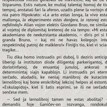
ŝtiparumo. Estis nature, ke multaj talentaj homoj de ti
tempoj, anstataŭ fari la aferon, uzadis plene la vortojn 
nia patro Hipokrato: «La arto estas longa, la vivo est
mallonga,
la eksperimento estas danĝera, la rezonoj est
nefidindaj
!» Alian vojon elektis Giordano Bruo, ne simil
al vojetoj de diplomitaj kretenoj de sia tempo: «Mi est
akademiano de neekzistanta akademio, — diris pri si 
granda Bruno, — kaj mi ne havas kolegojn int
respektindaj patroj de malklero!» Finiĝis tio, kiel vi scia
tragike...
Tiu dika homo instruadis pri duboj, li deziris antici
liberigi la instituton disde diligentaj parkerigantoj, 
dorlotinfanoj, de enuantaj junuloj, ankoraŭ 
determinintaj siajn kapablojn. Li instruadis pri eter
serĉado, aludadis, ke neniaj manlibroj de kuracist
lernolibroj kaj bone enskribitaj lekcioj helpos al estont
«Eskulapidoj», kiel li ŝatis esprimi, se ili ne serĉad
senĉese mem.
— Sed ja lernolibroj tamen ne estas abolitaj?
demandis foje Ganiĉev-on rozvanga, rondokul