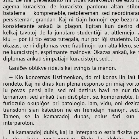
agema kuracisto, de kuracisto, pardonu altan stilo
batalema — kompreneble, netolereman, sed neordinara
persisteman, grandan. Kaj ni tiajn homojn ege bezona
konsiderante ankaŭ la plagon, ligitan kun deziro 
kelkaj tavoloj de la junularo studentiĝi al altlernejo, 
kiu — por ili tio estas tutegala, nur por iĝi studento. D
okazas, ke ni diplomas vere fraŭlinojn kun alta klero, s
ne kuracistojn, esprimante malnove. Okazas ankaŭ, ke 
diplomas ankaŭ simpatiajn kuracistojn, sed...
Ganiĉev oblikve ridetis kaj svingis la manon.
— Kio koncernas Ustimenkon, do mi konas lin laŭ 
rondeto. Kaj mi diras kun plena responso pri miaj vorto
iu povas pensi alie, sed mi dezirus havi ne nur ti
lernanton, sed ankaŭ tian disĉiplon, se, kompreneble, t
furiozulo okupiĝos pri patologio. Iam, vidu, oni dezir
transdoni sian katedron ne en fremdajn manojn, sed.
Tamen, se la kamaradoj dubas, eblus fari kun 
interparolon.
La kamaradoj dubis, kaj la interparolo estis fiksita p
la dua horo posttagmeze. Ekde la dekdua hor