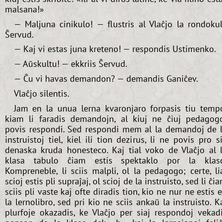
malsana!»
— Maljuna cinikulo! — flustris al Vlaĉjo la rondoku
Ŝervud.
— Kaj vi estas juna kreteno! — respondis Ustimenko.
— Aŭskultu! — ekkriis Ŝervud.
— Ĉu vi havas demandon? — demandis Ganiĉev.
Vlaĉjo silentis.
Jam en la unua lerna kvaronjaro forpasis tiu temp
kiam li faradis demandojn, al kiuj ne ĉiuj pedagog
povis respondi. Sed respondi mem al la demandoj de 
instruistoj tiel, kiel ili tion dezirus, li ne povis pro s
denaska kruda honesteco. Kaj tial voko de Vlaĉjo al 
klasa tabulo ĉiam estis spektaklo por la klas
Kompreneble, li sciis malpli, ol la pedagogo; certe, li
scioj estis pli supraĵaj, ol scioj de la instruisto, sed li ĉi
sciis pli vaste kaj ofte diradis tion, kio ne nur ne estis 
la lernolibro, sed pri kio ne sciis ankaŭ la instruisto. K
plurfoje okazadis, ke Vlaĉjo per siaj respondoj vekad