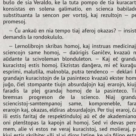
buŝo de sia Veraldo, ke la tuta pompo de tia kuracar
konsistas en solena galimatio, en scienca babilad
substituanta la sencon per vortoj, kaj rezultojn — p
promesoj.
— Ĉu ankaŭ en nia tempo tiaj aferoj okazas? — insis
demandis la rondokululo.
— Lernolibrojn skribas homoj, kaj instruas medicina
sciencojn same homoj, — daŭrigis Ganiĉev, kvazaŭ 
aŭdante la scivoleman blonduleton. — Kaj eĉ grand
kuracistoj estis homoj. Ekzistas danĝera, mi eĉ kuraĝ
esprimi, malutila, malnobla, putra tendenco — deklari 
grandajn kuracistojn de la pasinteco kvazaŭ ekster ho
juĝo, ĉiel stompante tiujn absurdaĵojn kaj erarojn, kiu
faradis la plej grandaj homoj de la pasinteco. T
bremsas progreson de la scienco. Niaj grand
sciencistoj-samtempanoj same, kompreneble, far
erarojn kaj, okazas, eldiras absurdaĵojn. Per tiuj eraroj, ĉ
ili estis faritaj de respektinduloj aŭ eĉ de akademiano
oni plenŝtopas la kapojn al homoj. Sed vi devas pen
mem, alie vi estos ne veraj kuracistoj, sed molieraj, p
kiuj estis skribite: «Ili al vi diros latine, ke via filino est