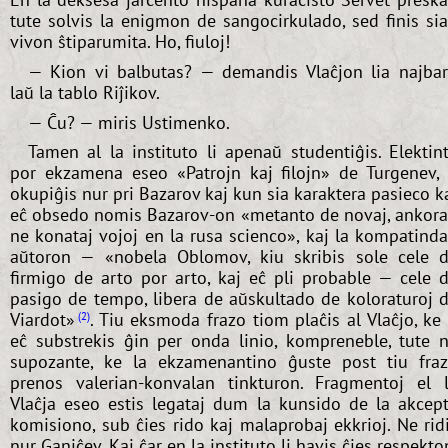
tute solvis la enigmon de sangocirkulado, sed finis si
vivon ŝtiparumita. Ho, fiuloj!
— Kion vi balbutas? — demandis Vlaĉjon lia najba
laŭ la tablo Riĵikov.
— Ĉu? — miris Ustimenko.
Tamen al la instituto li apenaŭ studentiĝis. Elektin
por ekzamena eseo «Patrojn kaj filojn» de Turgenev, 
okupiĝis nur pri Bazarov kaj kun sia karaktera pasieco k
eĉ obsedo nomis Bazarov-on «metanto de novaj, ankor
ne konataj vojoj en la rusa scienco», kaj la kompatind
aŭtoron — «nobela Oblomov, kiu skribis sole cele 
firmigo de arto por arto, kaj eĉ pli probable — cele 
pasigo de tempo, libera de aŭskultado de koloraturoj 
Viardot»
. Tiu eksmoda frazo tiom plaĉis al Vlaĉjo, ke 
2
eĉ substrekis ĝin per onda linio, kompreneble, tute 
supozante, ke la ekzamenantino ĝuste post tiu fra
prenos valerian-konvalan tinkturon. Fragmentoj el 
Vlaĉja eseo estis legataj dum la kunsido de la akcep
komisiono, sub ĉies rido kaj malaprobaj ekkrioj. Ne rid
nur Ganiĉev. Kaj ĉar en la instituto li havis ĉies respekto