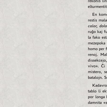
rekonis li
elturmentit
En kome
restis mala
calor, dol
ruĝo kaj f
la fako es
mezepoka 
homo per f
renoj. Ma
dissekcejo,
vivo». Ĉi 
mistero, s
batalojn. S
Kadavro
tablo li e
por longa 
damnita «s