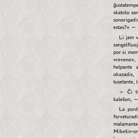
ĝustatempe
skatolo sa
sonorigadi
estas?» —
Li jam v
sangelfluo
por si mem
«reveno», 
helpante 
okazadis,
tusetante, 
— Ĉi ti
kaleŝon, — 
La porde
forveturad
malamantaj 
Mikeŝin-on