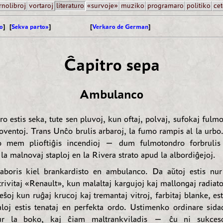
rnolibroj
vortaroj
literaturo
«survoje»
muziko
programaro
politiko
cet
o
] [
Sekva parto»
]
[
Verkaro de German
]
Ĉapitro sepa
Ambulanco
o estis seka, tute sen pluvoj, kun oftaj, polvaj, sufokaj fulm
loventoj. Trans Unĉo brulis arbaroj, la fumo rampis al la urb
o mem plioftiĝis incendioj — dum fulmotondro forbrulis
la malnovaj staploj en la Rivera strato apud la albordiĝejoj.
laboris kiel brankardisto en ambulanco. Da aŭtoj estis n
trivitaj «Renault», kun malaltaj kargujoj kaj mallongaj radiat
leŝoj kun ruĝaj krucoj kaj tremantaj vitroj, farbitaj blanke, es
aloj estis tenataj en perfekta ordo. Ustimenko ordinare sida
ur la boko, kaj ĉiam maltrankviladis — ĉu ni sukceso