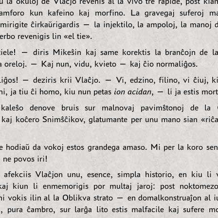
 la okuloj de Vlaĉjo revenis al la vivo tre rapide, post kiam 
kamforo kun kafeino kaj morfino. La gravegaj suferoj mal
mirigite ĉirkaŭrigardis — la injektilo, la ampoloj, la manoj 
cerbo revenigis lin «el tie».
iele! — diris Mikeŝin kaj same korektis la branĉojn de la
a oreloj. — Kaj nun, vidu, kvieto — kaj ĉio normaliĝos.
ĝos! — deziris krii Vlaĉjo. — Vi, edzino, filino, vi ĉiuj, kie
i, ja tiu ĉi homo, kiu nun petas
ion acidan
, — li ja estis mort
kaleŝo denove bruis sur malnovaj pavimŝtonoj de la Ĉ
 kaj koĉero Snimŝĉikov, glatumante per unu mano sian «riĉ
 hodiaŭ da vokoj estos grandega amaso. Mi per la koro sen
 ne povos iri!
 afekciis Vlaĉjon unu, esence, simpla historio, en kiu li 
kaj kiun li enmemorigis por multaj jaroj: post noktomez
ni vokis ilin al la Oblikva strato — en domalkonstruaĵon al i
, pura ĉambro, sur larĝa lito estis malfacile kaj sufere m