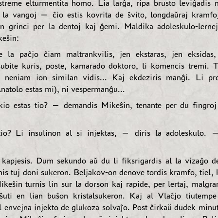
streme elturmentita homo. Lia larĝa, ripa brusto leviĝadis m
 la vangoj — ĉio estis kovrita de ŝvito, longdaŭraj kramfo
n grinci per la dentoj kaj ĝemi. Maldika adoleskulo-lerne
keŝin:
la paĉjo ĉiam maltrankvilis, jen ekstaras, jen eksidas,
subite kuris, poste, kamarado doktoro, li komencis tremi. 
i neniam ion similan vidis... Kaj ekdeziris manĝi. Li pr
natolo estas mi), ni vespermanĝu...
io estas tio? — demandis Mikeŝin, tenante per du fingroj
o? Li insulinon al si injektas, — diris la adoleskulo. 
kapjesis. Dum sekundo aŭ du li fiksrigardis al la vizaĝo d
is tuj doni sukeron. Beljakov-on denove tordis kramfo, tiel, 
Mikeŝin turnis lin sur la dorson kaj rapide, per lertaj, malgr
uti en lian buŝon kristalsukeron. Kaj al Vlaĉjo tiutempe
al envejna injekto de glukoza solvaĵo. Post ĉirkaŭ dudek minut