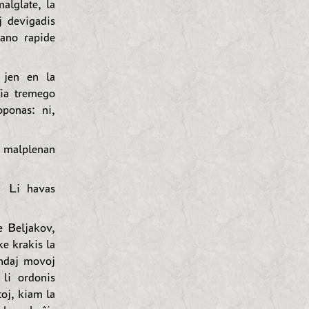
alglate, la
j devigadis
jano rapide
 jen en la
Tia tremego
oponas: ni,
 malplenan
— Li havas
e Beljakov,
ke krakis la
andaj movoj
 li ordonis
oj, kiam la