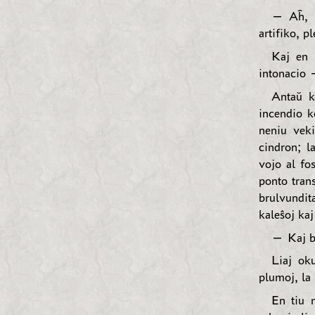
— Aĥ, h
artifiko, p
Kaj en 
intonacio 
Antaŭ k
incendio k
neniu veki
cindron; l
vojo al fo
ponto tran
brulvundit
kaleŝoj kaj
— Kaj br
Liaj oku
plumoj, la 
En tiu m