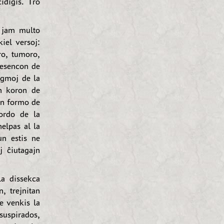
idiĝis. Tro
 jam multo
kiel versoj:
ro, tumoro,
 esencon de
igmoj de la
n koron de
en formo de
ordo de la
helpas al la
un estis ne
j ĉiutagajn
la dissekca
, trejnitan
e venkis la
suspirados,