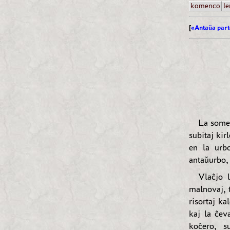
komenco
le
[
«Antaŭa part
La somer
subitaj kir
en la urb
antaŭurbo, 
Vlaĉjo 
malnovaj, 
risortaj ka
kaj la ĉev
koĉero, s