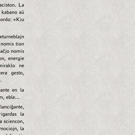
aciston. La
e kabano aŭ
pordo: «Kiu
eturneblajn
 nomis tion
laĉjo nomis
on, energie
miraklo ne
era gesto,
.
ante en la
m, eble...
lanciĝante,
rigardas la
la sciencon,
mociojn, la