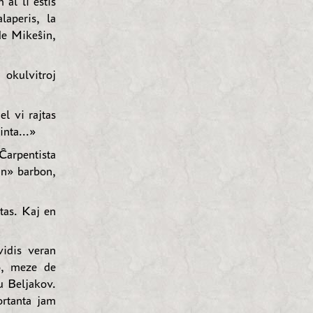
al li estis
aperis, la
de Mikeŝin,
 okulvitroj
l vi rajtas
inta...»
arpentista
an» barbon,
tas. Kaj en
vidis veran
o, meze de
u Beljakov.
ortanta jam