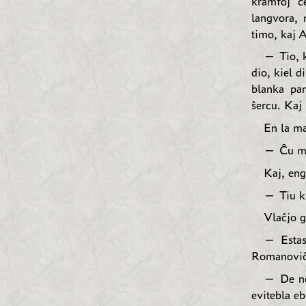
kramfoj ĉ
langvora, 
timo, kaj 
— Tio, k
dio, kiel d
blanka pan
ŝercu. Kaj
En la ma
— Ĉu mi
Kaj, eng
— Tiu k
Vlaĉjo g
— Estas
Romanoviĉ 
— De ne
evitebla eb