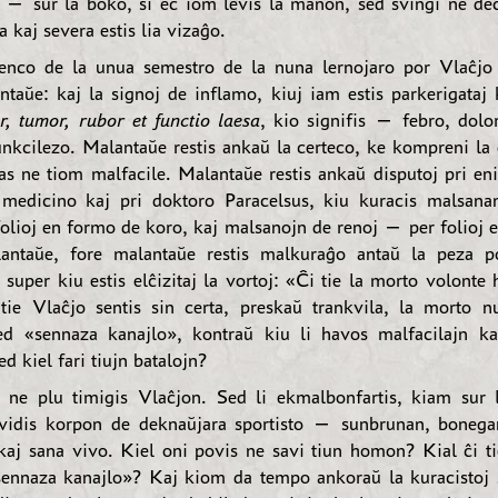
n — sur la boko, ŝi eĉ iom levis la manon, sed svingi ne dec
a kaj severa estis lia vizaĝo.
nco de la unua semestro de la nuna lernojaro por Vlaĉjo
ntaŭe: kaj la signoj de inflamo, kiuj iam estis parkerigataj 
or, tumor, rubor et functio laesa
, kio signifis — febro, dolo
unkcilezo. Malantaŭe restis ankaŭ la certeco, ke kompreni la
tas ne tiom malfacile. Malantaŭe restis ankaŭ disputoj pri en
medicino kaj pri doktoro Paracelsus, kiu kuracis malsana
olioj en formo de koro, kaj malsanojn de renoj — per folioj 
lantaŭe, fore malantaŭe restis malkuraĝo antaŭ la peza p
 super kiu estis elĉizitaj la vortoj: «Ĉi tie la morto volonte 
tie Vlaĉjo sentis sin certa, preskaŭ trankvila, la morto n
ed «sennaza kanajlo», kontraŭ kiu li havos malfacilajn ka
ed kiel fari tiujn batalojn?
 ne plu timigis Vlaĉjon. Sed li ekmalbonfartis, kiam sur 
kvidis korpon de deknaŭjara sportisto — sunbrunan, bonegan
kaj sana vivo. Kiel oni povis ne savi tiun homon? Kial ĉi ti
ennaza kanajlo»? Kaj kiom da tempo ankoraŭ la kuracistoj 