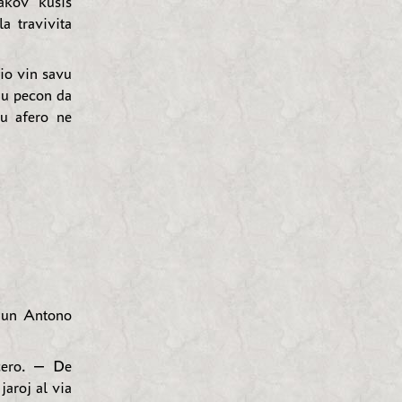
akov kuŝis
a travivita
io vin savu
enu pecon da
iu afero ne
Nun Antono
oĉero. — De
jaroj al via