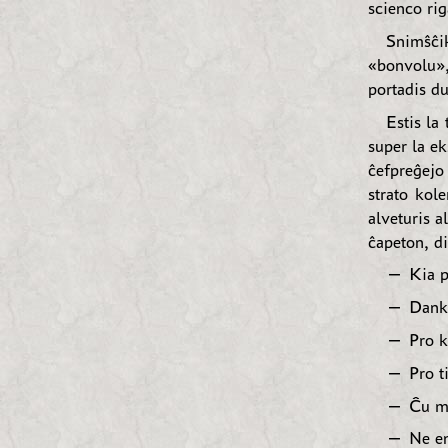
scienco rig
Snimŝĉik
«bonvolu»
portadis d
Estis la
super la e
ĉefpreĝejo
strato kol
alveturis a
ĉapeton, di
— Kia pa
— Danko
— Pro k
— Pro ti
— Ĉu mi
— Ne en 