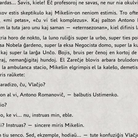
ardas... Savis, kiele! Eĉ profesoroj ne savas, ne nur nia okulvi
ov estis skeptikulo kaj Mikeŝin-on neniom estimis. Tro ofte 
, «mi petas», «ĉu vi tiel komplezus». Kaj palton Antono
um la tuta jaro unu kaj saman — «eternsezonan», kiel difinis l
 tria horo de nokto, la luno ruliĝis super la urbo, super ties po
ksa Nobela ĝardeno, super la eksa Negocista domo, super la ku
 kaj super la larĝa Unĉo. Bojis, bruis per ĉenoj en kortoj de
eraj, nemanĝigitaj hundoj. El Zareĉje blovis arbara brulodor
l la ambulanca stacio, Mikeŝin elgrimpis el la kaleŝo, demeti
ris raŭkete:
radizo, ĉu, Vlaĉjo?
n al vi, Antono Romanoviĉ, — balbutis Ustimenko.
io?
o, ke vi... nu, instruas min, eble.
? Instruas? — sincere miris Mikeŝin.
tiu senco. Sed, ekzemple, hodiaŭ... — tute konfuziĝis Vlaĉj