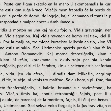
. Poste kun ligna skatolo en la mano li akompanadis la kur
me estis kun ruĝa kruco. Vlaĉjo mem frapadis ĉe la pordo d
s ĉe la pordo de domo, de loĝejo, kaj al demando el trans la 
 respondadis malpacience: «Ambulanco!»
idis la morton ne unu kaj ne du fojojn. Vidis gravegajn, ner
jn. Vidis agonion. Kaj vidis
revenon
de homo «el tie», kiel li
. Por la maljuna, tre miopa kuracisto Mikeŝin en tio, kion V
ne estis miraklo. Sed Ustimenko spertis preskaŭ pian feliĉ
al Antono Romanoviĉ. Kaj morne desperiĝadis, kiam 
 kiam Mikeŝin, korektante la okulvitrojn per sia karakt
leviĝadis, por eliri el la ĉambro, kie «la scienco estis senforta»
e, vidu, jen kia afero, — diradis tiam Mikeŝin, engrimp
ĉi tie, Vlaĉjo, ni venis tro malfrue. Se du horojn pli frue, tia
to frapfermiĝadis, la kaleŝo, bruante sur pavimŝtonoj, ba
is. Vlaĉjo timis kaj hontis retroturniĝi: ŝajnis, post li 
okuloj de parencoj de la mortinto, ŝajnis, ili ĉiuj malbenas 
, Ustimenkon. Sed sekva voko forgesigis la ĵus travivitajn e