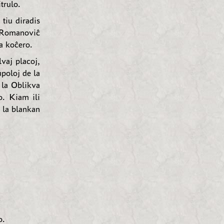
trulo.
tiu diradis
 Romanoviĉ
a koĉero.
lvaj placoj,
poloj de la
 la Oblikva
o. Kiam ili
s la blankan
o.