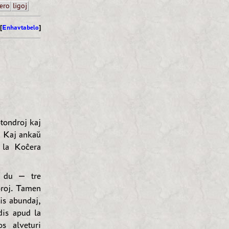
ero
ligoj
[
Enhavtabelo
]
otondroj kaj
o. Kaj ankaŭ
 la Koĉera
ur du — tre
oroj. Tamen
tis abundaj,
dis apud la
s alveturi