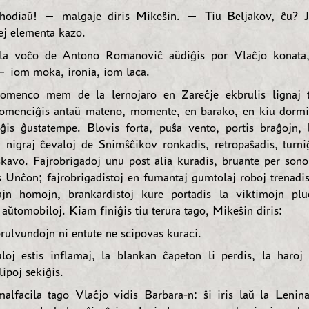
odiaŭ! — malgaje diris Mikeŝin. — Tiu Beljakov, ĉu? Ja
lej elementa kazo.
la voĉo de Antono Romanoviĉ aŭdiĝis por Vlaĉjo konata,
— iom moka, ironia, iom laca.
omenco mem de la lernojaro en Zareĉje ekbrulis lignaj t
omenciĝis antaŭ mateno, momente, en barako, en kiu dormis
ĝis ĝustatempe. Blovis forta, puŝa vento, portis braĝojn, 
a nigraj ĉevaloj de Snimŝĉikov ronkadis, retropaŝadis, turni
skavo. Fajrobrigadoj unu post alia kuradis, bruante per sonori
s Unĉon; fajrobrigadistoj en fumantaj gumtolaj roboj trenadis 
ajn homojn, brankardistoj kure portadis la viktimojn plu
 aŭtomobiloj. Kiam finiĝis tiu terura tago, Mikeŝin diris:
ulvundojn ni entute ne scipovas kuraci.
loj estis inflamaj, la blankan ĉapeton li perdis, la haroj s
lipoj sekiĝis.
alfacila tago Vlaĉjo vidis Barbara-n: ŝi iris laŭ la Lenina