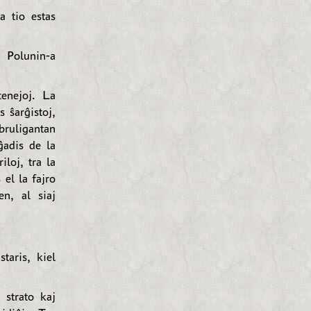
 tio estas
 Polunin-a
enejoj. La
 ŝarĝistoj,
bruligantan
ĝadis de la
loj, tra la
el la fajro
en, al siaj
taris, kiel
 strato kaj