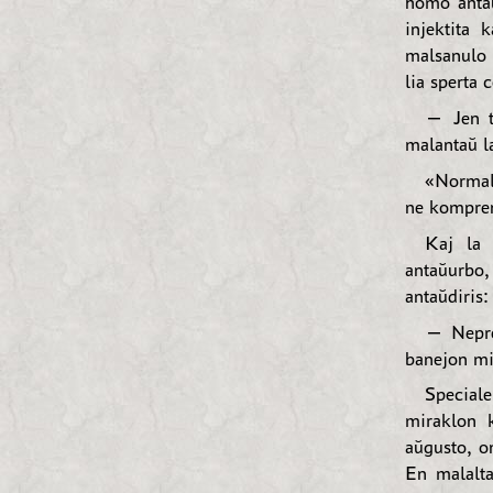
homo antaŭ
injektita 
malsanulo 
lia sperta 
— Jen t
malantaŭ l
«Normali
ne kompren
Kaj la 
antaŭurbo,
antaŭdiris:
— Nepre
banejon mi
Speciale
miraklon 
aŭgusto, o
En malalta