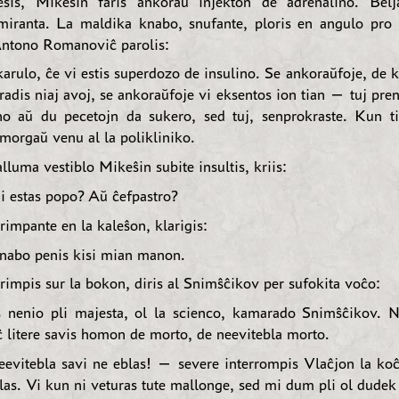
esis, Mikeŝin faris ankoraŭ injekton de adrenalino. Belj
miranta. La maldika knabo, snufante, ploris en angulo pro l
Antono Romanoviĉ parolis:
arulo, ĉe vi estis superdozo de insulino. Se ankoraŭfoje, de k
iradis niaj avoj, se ankoraŭfoje vi eksentos ion tian — tuj pr
o aŭ du pecetojn da sukero, sed tuj, senprokraste. Kun t
 morgaŭ venu al la polikliniko.
lluma vestiblo Mikeŝin subite insultis, kriis:
 estas popo? Aŭ ĉefpastro?
rimpante en la kaleŝon, klarigis:
nabo penis kisi mian manon.
rimpis sur la bokon, diris al Snimŝĉikov per sufokita voĉo:
 nenio pli majesta, ol la scienco, kamarado Snimŝĉikov. 
litere savis homon de morto, de neevitebla morto.
evitebla savi ne eblas! — severe interrompis Vlaĉjon la k
las. Vi kun ni veturas tute mallonge, sed mi dum pli ol dudek 