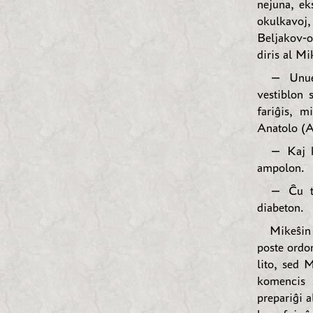
nejuna, ek
okulkavoj,
Beljakov-o
diris al Mi
— Unue 
vestiblon 
fariĝis, m
Anatolo (A
— Kaj k
ampolon.
— Ĉu ti
diabeton.
Mikeŝin 
poste ordon
lito, sed 
komencis ŝ
prepariĝi 