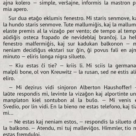
ajna kolero — simple, verŝajne, informis la mastron p
mia apero.
Sur dua etaĝo eklumis fenestro. Mi staris senmove, k
la hundo staris senmove. Tute mallumiĝis, kaj la mallu
elaste premis al la vizaĝo per vento; de tempo al tem
aŭdiĝis osteca frapado de nevideblaj branĉoj. La he
fenestro malfermiĝis, kaj sur kadukan balkonon — 
neniam decidiĝus ekstari sur ĝin, ĝi povus fali en aj
minuto — eliris longa nigra silueto.
— Kiu estas ĉi tie? — kriis li. Mi sciis la german
malpli bone, ol von Kreuwitz — la rusan, sed ne estis al
eliro.
— Mi dezirus vidi sinjoron Alberton Haushoffer!
laŭte respondis mi, levinte la vizaĝon kaj alportinte u
manplaton kiel sontubon al la buŝo. — Mi venis 
Svedio, por lin vidi. En la bieno ne estas telefono, kaj ti
mi...
— Ne estas kaj neniam estos, — respondis la silueto 
la balkono. — Atendu, mi tuj malleviĝos. Himmler, tio 
estas fremduloj.