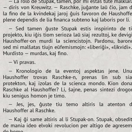
— La rolo de Stupak, tamen, por mi estas tute malklar
— diris von Kreuwitz. — Raschke, juĝante laŭ ĉio, jam 
la fino de la kvindekaj jaroj ĝuis favoron de Haushoffe
plene dependis de lia financa subteno kaj laboris por li.
— Sed tamen ĝuste Stupak estis inspirinto de t
projekto, kiu iĝis tiom serioza laŭ siaj rezultoj, ke devig
Haushoffer-on murdi la sciencistojn. Pardonu, baron
sed mi malŝatas tiujn eŭfemismojn: «liberiĝi», «likvidi».
Murdisto — murdas, kaj fino.
— Vi pravas.
— Kronologio de la eventoj aspektas jene. Un
Haushoffer trovas Raschke-n, prenas lin sub si
protekton, kaj izolas de la scienca mondo. Kion don
Raschke al Haushoffer? Li, ŝajne, penas sintezi drogo
kiu senigus homon je timo.
— Jes, jes, ĝuste tiu temo altiris la atenton 
Haushoffer al Raschke.
— Kaj ĝi same altiris al li Stupak-on. Stupak, obsedi
de mania ideo elvoki revolucion per altigo de agrese
de homo...