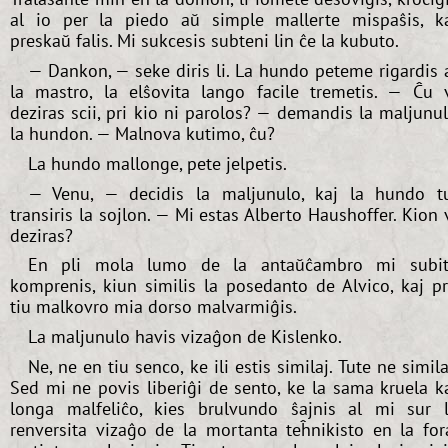
al io per la piedo aŭ simple mallerte mispaŝis, k
preskaŭ falis. Mi sukcesis subteni lin ĉe la kubuto.
— Dankon, — seke diris li. La hundo peteme rigardis 
la mastro, la elŝovita lango facile tremetis. — Ĉu 
deziras scii, pri kio ni parolos? — demandis la maljunu
la hundon. — Malnova kutimo, ĉu?
La hundo mallonge, pete jelpetis.
— Venu, — decidis la maljunulo, kaj la hundo t
transiris la sojlon. — Mi estas Alberto Haushoffer. Kion 
deziras?
En pli mola lumo de la antaŭĉambro mi subi
komprenis, kiun similis la posedanto de Alvico, kaj p
tiu malkovro mia dorso malvarmiĝis.
La maljunulo havis vizaĝon de Kislenko.
Ne, ne en tiu senco, ke ili estis similaj. Tute ne simila
Sed mi ne povis liberiĝi de sento, ke la sama kruela k
longa malfeliĉo, kies brulvundo ŝajnis al mi sur 
renversita vizaĝo de la mortanta teĥnikisto en la for