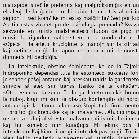
malrapide, streĉite preteriris kaj malproksimiĝis en u
el aleoj de la ĝardeneto. Li evidente montris al mi i
signon — sed kian? Ke mi estas malĉifrita? Sed por ki
Aŭ tio estas vica etapo de psiĥologia premado? Kvaz
sekvante en turista malstreĉiteco flugon de pigo, 
movis la rigardon maldekstren, al la ronda dorso 
«Opel» — la atleto, kruciginte la manojn sur la stirra
kaj metinte sur ĝin la kapon per nuko al mi, demonst
dormetis. Mi decidiĝis.
La intelektulo, obstine ŝajnigante, ke de la Tajmi
hidroponiko dependas tuta lia estonteco, sukcesis fori
je sepdek paŝoj antaŭen kaj preskaŭ trairis la ĝardenet
survoje al aleo sur transa flanko de la ĉirkaŭan
«Otton»-on verda zono. En la ĝardeneto mankis homo
la nuboj, kiujn mi kun tia plezuro kontemplis du horo
antaŭe, iĝis kontinua bula maso, ŝtopinta la firmament
— pro tio iĝis krepuske kaj iel malvarme... Aĥ, dio mia, 
ne pro la nuboj al vi estas malvarme, diris mi al mi me
kaj tiu konjekto min kuraĝigis. Mi ekiris post 
intelektulo. Kaj kiam li, ne ĝisirinte dek paŝojn ĝis Tirpit
aleo, haltis, mallevis la gazeton kaj turniĝis, rigardan