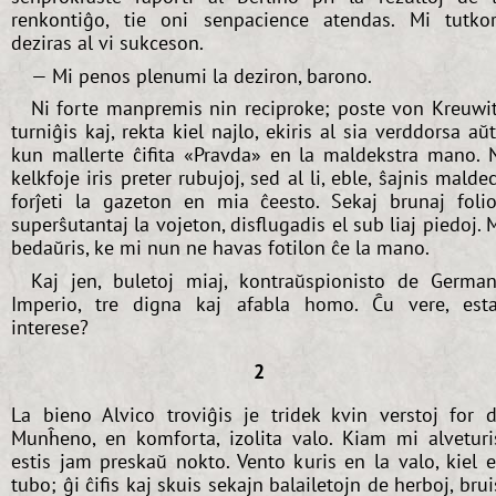
renkontiĝo, tie oni senpacience atendas. Mi tutko
deziras al vi sukceson.
— Mi penos plenumi la deziron, barono.
Ni forte manpremis nin reciproke; poste von Kreuwi
turniĝis kaj, rekta kiel najlo, ekiris al sia verddorsa aŭ
kun mallerte ĉifita «Pravda» en la maldekstra mano. 
kelkfoje iris preter rubujoj, sed al li, eble, ŝajnis malde
forĵeti la gazeton en mia ĉeesto. Sekaj brunaj folio
superŝutantaj la vojeton, disflugadis el sub liaj piedoj. 
bedaŭris, ke mi nun ne havas fotilon ĉe la mano.
Kaj jen, buletoj miaj, kontraŭspionisto de Germa
Imperio, tre digna kaj afabla homo. Ĉu vere, est
interese?
2
La bieno Alvico troviĝis je tridek kvin verstoj for 
Munĥeno, en komforta, izolita valo. Kiam mi alveturi
estis jam preskaŭ nokto. Vento kuris en la valo, kiel 
tubo; ĝi ĉifis kaj skuis sekajn balailetojn de herboj, brui