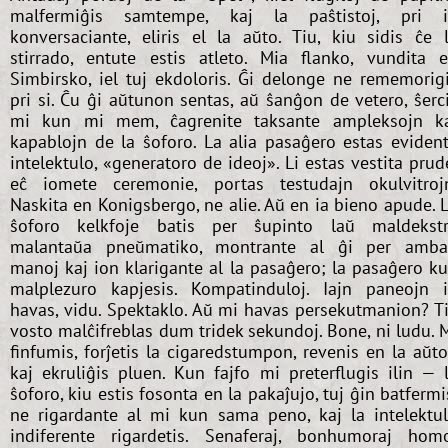
malfermiĝis samtempe, kaj la paŝtistoj, pri 
konversaciante, eliris el la aŭto. Tiu, kiu sidis ĉe 
stirrado, entute estis atleto. Mia flanko, vundita 
Simbirsko, iel tuj ekdoloris. Ĝi delonge ne rememorig
pri si. Ĉu ĝi aŭtunon sentas, aŭ ŝanĝon de vetero, ŝerc
mi kun mi mem, ĉagrenite taksante ampleksojn k
kapablojn de la ŝoforo. La alia pasaĝero estas eviden
intelektulo, «generatoro de ideoj». Li estas vestita prud
eĉ iomete ceremonie, portas testudajn okulvitroj
Naskita en Konigsbergo, ne alie. Aŭ en ia bieno apude. 
ŝoforo kelkfoje batis per ŝupinto laŭ maldekst
malantaŭa pneŭmatiko, montrante al ĝi per amb
manoj kaj ion klarigante al la pasaĝero; la pasaĝero k
malplezuro kapjesis. Kompatinduloj. Iajn paneojn i
havas, vidu. Spektaklo. Aŭ mi havas persekutmanion? T
vosto malĉifreblas dum tridek sekundoj. Bone, ni ludu. 
finfumis, forĵetis la cigaredstumpon, revenis en la aŭt
kaj ekruliĝis pluen. Kun fajfo mi preterflugis ilin — 
ŝoforo, kiu estis fosonta en la pakaĵujo, tuj ĝin batfermi
ne rigardante al mi kun sama peno, kaj la intelektu
indiferente rigardetis. Senaferaj, bonhumoraj hom