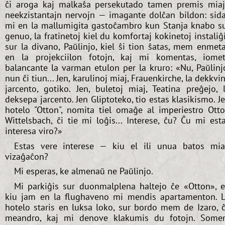
ĉi aroga kaj malkaŝa persekutado tamen premis mia
neekzistantajn nervojn — imagante dolĉan bildon: sid
mi en la mallumigita gastoĉambro kun Stanja knabo s
genuo, la fratinetoj kiel du komfortaj kokinetoj instaliĝ
sur la divano, Paŭlinjo, kiel ŝi tion ŝatas, mem enmet
en la projekciilon fotojn, kaj mi komentas, iome
balancante la varman etulon per la kruro: «Nu, Paŭlinj
nun ĉi tiun... Jen, karulinoj miaj, Frauenkirche, la dekkvi
jarcento, gotiko. Jen, buletoj miaj, Teatina preĝejo, 
deksepa jarcento. Jen Gliptoteko, tio estas klasikismo. J
hotelo "Otton", nomita tiel omaĝe al imperiestro Ott
Wittelsbach, ĉi tie mi loĝis... Interese, ĉu? Ĉu mi est
interesa viro?»
Estas vere interese — kiu el ili unua batos mi
vizaĝaĉon?
Mi esperas, ke almenaŭ ne Paŭlinjo.
Mi parkiĝis sur duonmalplena haltejo ĉe «Otton», 
kiu jam en la flughaveno mi mendis apartamenton. 
hotelo staris en luksa loko, sur bordo mem de Izaro, 
meandro, kaj mi denove klakumis du fotojn. Some