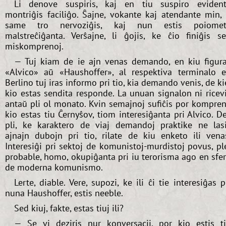
Li denove suspiris, kaj en tiu suspiro eviden
montriĝis faciliĝo. Ŝajne, vokante kaj atendante min, 
same tro nervoziĝis, kaj nun estis poiomet
malstreĉiĝanta. Verŝajne, li ĝojis, ke ĉio finiĝis s
miskomprenoj.
— Tuj kiam de ie ajn venas demando, en kiu figur
«Alvico» aŭ «Haushoffer», al respektiva terminalo 
Berlino tuj iras informo pri tio, kia demando venis, de ki
kio estas sendita responde. La unuan signalon ni ricev
antaŭ pli ol monato. Kvin semajnoj sufiĉis por kompren
kio estas tiu Ĉernyŝov, tiom interesiĝanta pri Alvico. D
pli, ke karaktero de viaj demandoj praktike ne las
ajnajn dubojn pri tio, rilate de kiu enketo ili vena
Interesiĝi pri sektoj de komunistoj-murdistoj povus, pl
probable, homo, okupiĝanta pri iu terorisma ago en sfe
de moderna komunismo.
Lerte, diable. Vere, supozi, ke ili ĉi tie interesiĝas p
nuna Haushoffer, estis neeble.
Sed kiuj, fakte, estas tiuj ili?
— Se vi deziris nur konversacii, por kio estis t