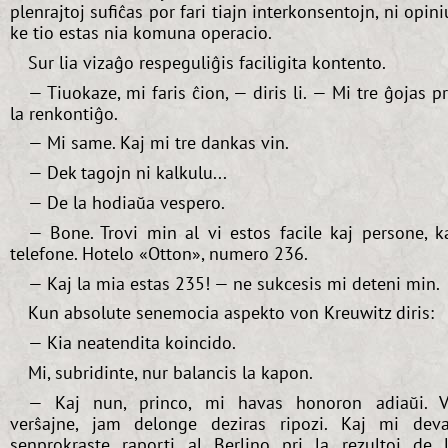
plenrajtoj sufiĉas por fari tiajn interkonsentojn, ni opini
ke tio estas nia komuna operacio.
Sur lia vizaĝo respeguliĝis faciligita kontento.
— Tiuokaze, mi faris ĉion, — diris li. — Mi tre ĝojas p
la renkontiĝo.
— Mi same. Kaj mi tre dankas vin.
— Dek tagojn ni kalkulu...
— De la hodiaŭa vespero.
— Bone. Trovi min al vi estos facile kaj persone, k
telefone. Hotelo «Otton», numero 236.
— Kaj la mia estas 235! — ne sukcesis mi deteni min.
Kun absolute senemocia aspekto von Kreuwitz diris:
— Kia neatendita koincido.
Mi, subridinte, nur balancis la kapon.
— Kaj nun, princo, mi havas honoron adiaŭi. V
verŝajne, jam delonge deziras ripozi. Kaj mi dev
senprokraste raporti al Berlino pri la rezultoj de 