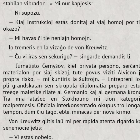
stabilan vibradon...» Mi nur kapjesis:
— Ni supozu.
— Kiaj instrukcioj estas donitaj al viaj homoj por t
okazo?
— Mi havas ĉi tie neniajn homojn.
Io tremeris en la vizaĝo de von Kreuwitz.
— Ĉu vi iras sen sekurigo? — singarde demandis li.
— Ĵurnalisto Ĉernyŝov, kiel privata persono, serĉan
materialon por siaj skizoj, tute povus viziti Alvicon 
propra risko, — mi kuntiris la ŝultrojn. — Entrepreni i
pli grandskalan sen skrupula diplomatia preparo est
treege maletike rilate al Germanio kaj al germana kron
Tra mia ataŝeo en Stokholmo mi tion kategor
malpermesis. Oficiala interkonsentado okupus tro long
tempon, dum ĉiu tago, eble, minacas per nova krimo.
Von Kreuwitz glitis laŭ mi per rapida atenta rigardo k
senemocie ĵetis:
— Vi estas nobelo.