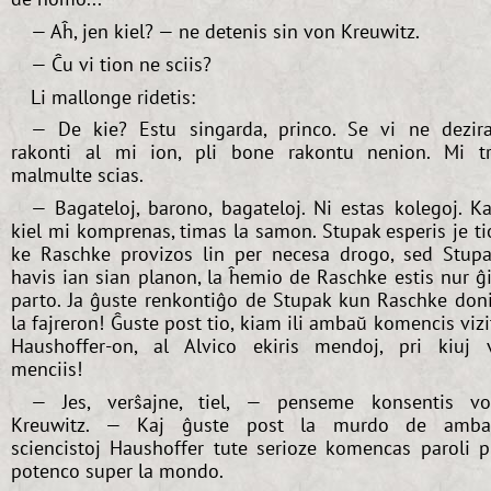
— Aĥ, jen kiel? — ne detenis sin von Kreuwitz.
— Ĉu vi tion ne sciis?
Li mallonge ridetis:
— De kie? Estu singarda, princo. Se vi ne dezir
rakonti al mi ion, pli bone rakontu nenion. Mi t
malmulte scias.
— Bagateloj, barono, bagateloj. Ni estas kolegoj. Ka
kiel mi komprenas, timas la samon. Stupak esperis je ti
ke Raschke provizos lin per necesa drogo, sed Stup
havis ian sian planon, la ĥemio de Raschke estis nur ĝ
parto. Ja ĝuste renkontiĝo de Stupak kun Raschke don
la fajreron! Ĝuste post tio, kiam ili ambaŭ komencis vizi
Haushoffer-on, al Alvico ekiris mendoj, pri kiuj 
menciis!
— Jes, verŝajne, tiel, — penseme konsentis v
Kreuwitz. — Kaj ĝuste post la murdo de amba
sciencistoj Haushoffer tute serioze komencas paroli p
potenco super la mondo.