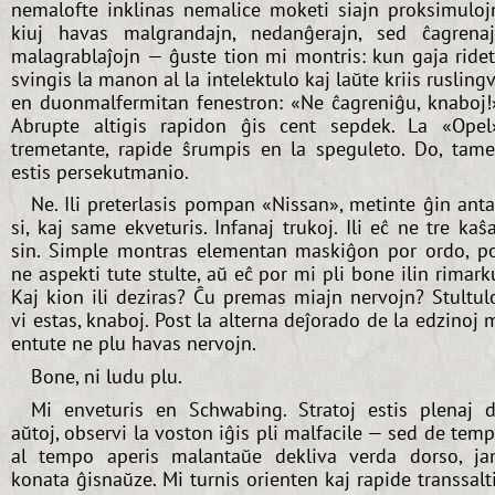
nemalofte inklinas nemalice moketi siajn proksimuloj
kiuj havas malgrandajn, nedanĝerajn, sed ĉagrena
malagrablaĵojn — ĝuste tion mi montris: kun gaja ride
svingis la manon al la intelektulo kaj laŭte kriis rusling
en duonmalfermitan fenestron: «Ne ĉagreniĝu, knaboj!
Abrupte altigis rapidon ĝis cent sepdek. La «Opel
tremetante, rapide ŝrumpis en la speguleto. Do, tam
estis persekutmanio.
Ne. Ili preterlasis pompan «Nissan», metinte ĝin ant
si, kaj same ekveturis. Infanaj trukoj. Ili eĉ ne tre kaŝ
sin. Simple montras elementan maskiĝon por ordo, p
ne aspekti tute stulte, aŭ eĉ por mi pli bone ilin rimark
Kaj kion ili deziras? Ĉu premas miajn nervojn? Stultul
vi estas, knaboj. Post la alterna deĵorado de la edzinoj 
entute ne plu havas nervojn.
Bone, ni ludu plu.
Mi enveturis en Schwabing. Stratoj estis plenaj 
aŭtoj, observi la voston iĝis pli malfacile — sed de tem
al tempo aperis malantaŭe dekliva verda dorso, j
konata ĝisnaŭze. Mi turnis orienten kaj rapide transsalt