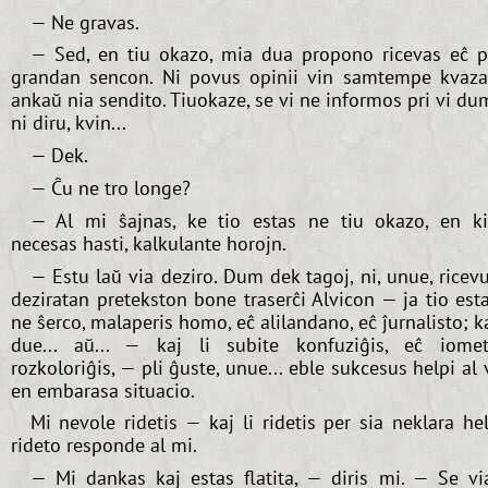
— Ne gravas.
— Sed, en tiu okazo, mia dua propono ricevas eĉ p
grandan sencon. Ni povus opinii vin samtempe kvaz
ankaŭ nia sendito. Tiuokaze, se vi ne informos pri vi du
ni diru, kvin...
— Dek.
— Ĉu ne tro longe?
— Al mi ŝajnas, ke tio estas ne tiu okazo, en k
necesas hasti, kalkulante horojn.
— Estu laŭ via deziro. Dum dek tagoj, ni, unue, ricev
deziratan pretekston bone traserĉi Alvicon — ja tio est
ne ŝerco, malaperis homo, eĉ alilandano, eĉ ĵurnalisto; k
due... aŭ... — kaj li subite konfuziĝis, eĉ iome
rozkoloriĝis, — pli ĝuste, unue... eble sukcesus helpi al 
en embarasa situacio.
Mi nevole ridetis — kaj li ridetis per sia neklara he
rideto responde al mi.
— Mi dankas kaj estas flatita, — diris mi. — Se vi