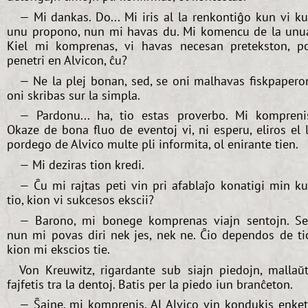
— Mi dankas. Do... Mi iris al la renkontiĝo kun vi k
unu propono, nun mi havas du. Mi komencu de la unu
Kiel mi komprenas, vi havas necesan pretekston, p
penetri en Alvicon, ĉu?
— Ne la plej bonan, sed, se oni malhavas fiskpapero
oni skribas sur la simpla.
— Pardonu... ha, tio estas proverbo. Mi kompreni
Okaze de bona fluo de eventoj vi, ni esperu, eliros el 
pordego de Alvico multe pli informita, ol enirante tien.
— Mi deziras tion kredi.
— Ĉu mi rajtas peti vin pri afablaĵo konatigi min k
tio, kion vi sukcesos ekscii?
— Barono, mi bonege komprenas viajn sentojn. S
nun mi povas diri nek jes, nek ne. Ĉio dependos de ti
kion mi ekscios tie.
Von Kreuwitz, rigardante sub siajn piedojn, mallaŭ
fajfetis tra la dentoj. Batis per la piedo iun branĉeton.
— Ŝajne, mi komprenis. Al Alvico vin kondukis enke