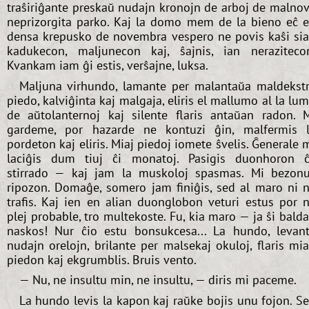
traŝiriĝante preskaŭ nudajn kronojn de arboj de malno
neprizorgita parko. Kaj la domo mem de la bieno eĉ 
densa krepusko de novembra vespero ne povis kaŝi si
kadukecon, maljunecon kaj, ŝajnis, ian neraziteco
Kvankam iam ĝi estis, verŝajne, luksa.
Maljuna virhundo, lamante per malantaŭa maldekst
piedo, kalviĝinta kaj malgaja, eliris el mallumo al la lu
de aŭtolanternoj kaj silente flaris antaŭan radon. 
gardeme, por hazarde ne kontuzi ĝin, malfermis 
pordeton kaj eliris. Miaj piedoj iomete ŝvelis. Ĝenerale 
laciĝis dum tiuj ĉi monatoj. Pasigis duonhoron 
stirrado — kaj jam la muskoloj spasmas. Mi bezon
ripozon. Domaĝe, somero jam finiĝis, sed al maro ni 
trafis. Kaj ien en alian duonglobon veturi estus por n
plej probable, tro multekoste. Fu, kia maro — ja ŝi bald
naskos! Nur ĉio estu bonsukcesa... La hundo, levan
nudajn orelojn, brilante per malsekaj okuloj, flaris mi
piedon kaj ekgrumblis. Bruis vento.
— Nu, ne insultu min, ne insultu, — diris mi paceme.
La hundo levis la kapon kaj raŭke bojis unu fojon. S