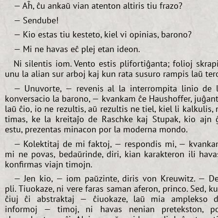
— Aĥ, ĉu ankaŭ vian atenton altiris tiu frazo?
— Sendube!
— Kio estas tiu kesteto, kiel vi opinias, barono?
— Mi ne havas eĉ plej etan ideon.
Ni silentis iom. Vento estis plifortiĝanta; folioj skrap
unu la alian sur arboj kaj kun rata susuro rampis laŭ ter
— Unuvorte, — revenis al la interrompita linio de 
konversacio la barono, — kvankam ĉe Haushoffer, juĝan
laŭ ĉio, io ne rezultis, aŭ rezultis ne tiel, kiel li kalkulis, 
timas, ke la kreitaĵo de Raschke kaj Stupak, kio ajn 
estu, prezentas minacon por la moderna mondo.
— Kolektitaj de mi faktoj, — respondis mi, — kvank
mi ne povas, bedaŭrinde, diri, kian karakteron ili hava
konfirmas viajn timojn.
— Jen kio, — iom paŭzinte, diris von Kreuwitz. — D
pli. Tiuokaze, ni vere faras saman aferon, princo. Sed, k
ĉiuj ĉi abstraktaj — ĉiuokaze, laŭ mia amplekso 
informoj — timoj, ni havas nenian pretekston, p