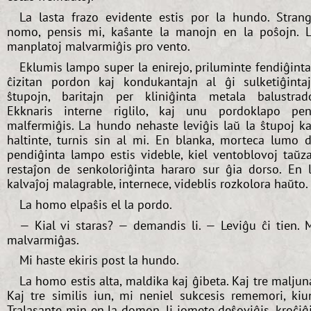
La lasta frazo evidente estis por la hundo. Stran
nomo, pensis mi, kaŝante la manojn en la poŝojn. 
manplatoj malvarmiĝis pro vento.
Eklumis lampo super la enirejo, priluminte fendiĝint
ĉizitan pordon kaj kondukantajn al ĝi sulketiĝinta
ŝtupojn, baritajn per kliniĝinta metala balustrad
Ekknaris interne riglilo, kaj unu pordoklapo pe
malfermiĝis. La hundo nehaste leviĝis laŭ la ŝtupoj ka
haltinte, turnis sin al mi. En blanka, morteca lumo 
pendiĝinta lampo estis videble, kiel ventoblovoj taŭz
restaĵon de senkoloriĝinta hararo sur ĝia dorso. En 
kalvaĵoj malagrable, internece, videblis rozkolora haŭto.
La homo elpaŝis el la pordo.
— Kial vi staras? — demandis li. — Leviĝu ĉi tien. 
malvarmiĝas.
Mi haste ekiris post la hundo.
La homo estis alta, maldika kaj ĝibeta. Kaj tre maljun
Kaj tre similis iun, mi neniel sukcesis rememori, kiu
Tralasante min en la domon, li iomete deŝoviĝis, kroĉiĝ