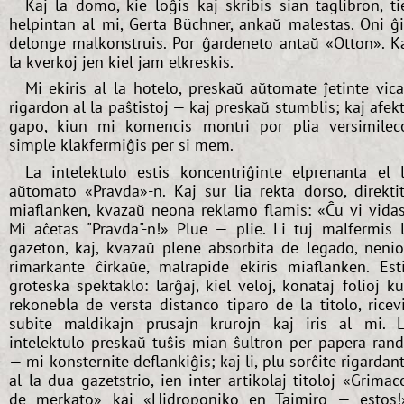
Kaj la domo, kie loĝis kaj skribis sian taglibron, ti
helpintan al mi, Gerta Büchner, ankaŭ malestas. Oni ĝ
delonge malkonstruis. Por ĝardeneto antaŭ «Otton». K
la kverkoj jen kiel jam elkreskis.
Mi ekiris al la hotelo, preskaŭ aŭtomate ĵetinte vic
rigardon al la paŝtistoj — kaj preskaŭ stumblis; kaj afek
gapo, kiun mi komencis montri por plia versimilec
simple klakfermiĝis per si mem.
La intelektulo estis koncentriĝinte elprenanta el 
aŭtomato «Pravda»-n. Kaj sur lia rekta dorso, direkti
miaflanken, kvazaŭ neona reklamo flamis: «Ĉu vi vida
Mi aĉetas "Pravda"-n!» Plue — plie. Li tuj malfermis 
gazeton, kaj, kvazaŭ plene absorbita de legado, neni
rimarkante ĉirkaŭe, malrapide ekiris miaflanken. Est
groteska spektaklo: larĝaj, kiel veloj, konataj folioj k
rekonebla de versta distanco tiparo de la titolo, ricev
subite maldikajn prusajn krurojn kaj iris al mi. 
intelektulo preskaŭ tuŝis mian ŝultron per papera ran
— mi konsternite deflankiĝis; kaj li, plu sorĉite rigardan
al la dua gazetstrio, ien inter artikolaj titoloj «Grimac
de merkato» kaj «Hidroponiko en Tajmiro — estos!