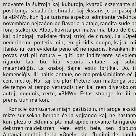
movante la ŝultrojn kaj kubutojn, kvazaŭ ekzercante s
post longa sidado ĉe stirrado, kaj ekstaris je tri paŝoj 
la «BMW», kun ĝua turisma aspekto admirante velkint
novembran pejzaĝon de Bavaria plataĵo, randita sude p
foraj stakoj de Alpoj, kovrita per malvarma bluo de ĉie
kaj blindigaj, malklare fibraj strioj de cirusoj. La «Ope
nedecideme preteris min; en ĝi sidis duopo, kaj al m
flanko ili kun evidenta peno eĉ ne rigardis, kvankam k
povas esti pli natura — gliti per indiferente scivole
rigardo laŭ tiu, kiu veturis antaŭe kaj subi
malantaŭiĝis. La knaboj, ŝajne, estis fortikaj. Do, t
komenciĝis. Ili haltis antaŭe, ne malproksimiĝinte eĉ 
cent metroj. Nu, kaj kio plu? Pretere kun mallonga sib
de tempo al tempo veturadis tien kaj reen diverskolor
aŭtoj; dominis, certe, «BMW». Estas strange, ke ili 
prenis tiun markon.
Konscie konfuzante miajn paŝtistojn, mi aroge eksid
rekte sur sekan herbon ĉe la vojrando kaj, ne hastant
kun plezuro ekfumis, plu malrapide movante la rigard
dekstren-maldekstren. Vere, estis bele, sen disputo
Antaŭaj pordoj de la «Opel», kiel flugiloj de papili