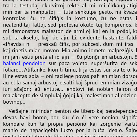
tra la testudaj okulvitroj rekte al mi, mi ĉirkaŭglatig
min per la manplatoj — tute senkulpa gesto, mi kvaz
kontrolas, ĉu ne ĉifiĝis la kostumo, ĉu ne estas 
neatenditaj faltoj, sed profesia okulo tuj komprenos, 
mi demonstras maleston de armiloj kaj en la poŝoj, k
sub la akseloj, kaj kie ajn. Li, evidente hastante, fald
«Pravda»-n — preskaŭ ĉifis, por sukcesi, dum mi iras
kaj ripetis mian movon. Mia animo iomete malpeziĝis. 
mi jam estis preta al io ajn — ĉu plonĝi en arbustojn, 
balanci pendolon
sur paca vojeto, superŝutita de se
foliaro... Aliflanke, kion li timu, li ja estas sur sia tero, k
li ne estas sola — oni facilege povas pafi en mian dorso
aŭ el la samaj arbustoj elsalti kaj ŝpruci en mian vizaĝ
iun aĉaĵon; aŭ entute... enblovi iel noblan fajron 
malakcepto de simplulaj ĝojoj kaj malestimon al edzino
bovinoj...
Verŝajne, mirindan senton de libero kaj sendepende
devas havi homo, por kiu ĉio ĉi vere nenion signif
kompare kun la propra persono kaj zorgeme varti
manio de nepacigebla lukto por ia buĉa idealo. Ŝajn
ĝuste tian staton de libero en pasintaj tempoj oni nom