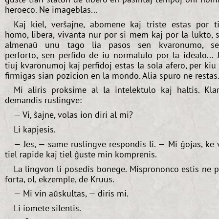
heroeco. Ne imageblas...
Kaj kiel, verŝajne, abomene kaj triste estas por t
homo, libera, vivanta nur por si mem kaj por la lukto, 
almenaŭ unu tago lia pasos sen kvaronumo, s
perforto, sen perfido de iu normalulo por la idealo... 
tiuj kvaronumoj kaj perfidoj estas la sola afero, per kiu 
firmigas sian pozicion en la mondo. Alia spuro ne restas
Mi aliris proksime al la intelektulo kaj haltis. Kla
demandis ruslingve:
— Vi, ŝajne, volas ion diri al mi?
Li kapjesis.
— Jes, — same ruslingve respondis li. — Mi ĝojas, ke 
tiel rapide kaj tiel ĝuste min komprenis.
La lingvon li posedis bonege. Misprononco estis ne p
forta, ol, ekzemple, de Kruus.
— Mi vin aŭskultas, — diris mi.
Li iomete silentis.