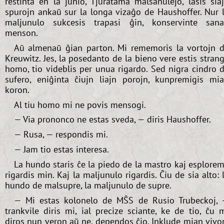
restinta en la junio, Tjuratama malsanulejo, lasis sia
spurojn ankaŭ sur la longa vizaĝo de Haushoffer. Nur 
maljunulo sukcesis trapasi ĝin, konservinte san
menson.
Aŭ almenaŭ ĝian parton. Mi rememoris la vortojn 
Kreuwitz. Jes, la posedanto de la bieno vere estis stran
homo, tio videblis per unua rigardo. Sed nigra cindro 
sufero, eniĝinta ĉiujn liajn porojn, kunpremigis mi
koron.
Al tiu homo mi ne povis mensogi.
— Via prononco ne estas sveda, — diris Haushoffer.
— Rusa, — respondis mi.
— Jam tio estas interesa.
La hundo staris ĉe la piedo de la mastro kaj esplore
rigardis min. Kaj la maljunulo rigardis. Ĉiu de sia alto: 
hundo de malsupre, la maljunulo de supre.
— Mi estas kolonelo de MŜS de Rusio Trubeckoj,
trankvile diris mi, ial precize sciante, ke de tio, ĉu 
diros nun veron aŭ ne, dependos ĉio. Inklude mian vivo