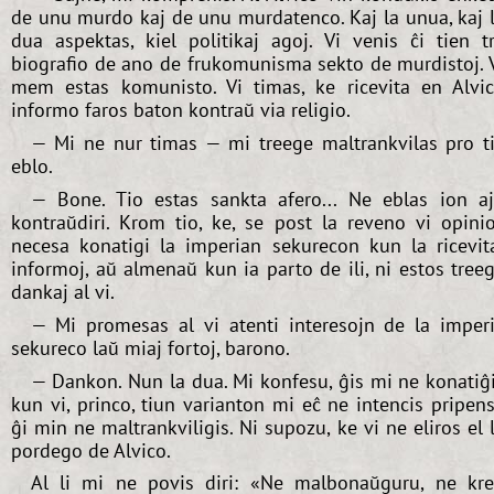
de unu murdo kaj de unu murdatenco. Kaj la unua, kaj 
dua aspektas, kiel politikaj agoj. Vi venis ĉi tien t
biografio de ano de frukomunisma sekto de murdistoj. 
mem estas komunisto. Vi timas, ke ricevita en Alvi
informo faros baton kontraŭ via religio.
— Mi ne nur timas — mi treege maltrankvilas pro t
eblo.
— Bone. Tio estas sankta afero... Ne eblas ion a
kontraŭdiri. Krom tio, ke, se post la reveno vi opini
necesa konatigi la imperian sekurecon kun la ricevit
informoj, aŭ almenaŭ kun ia parto de ili, ni estos tree
dankaj al vi.
— Mi promesas al vi atenti interesojn de la imper
sekureco laŭ miaj fortoj, barono.
— Dankon. Nun la dua. Mi konfesu, ĝis mi ne konatiĝ
kun vi, princo, tiun varianton mi eĉ ne intencis pripens
ĝi min ne maltrankviligis. Ni supozu, ke vi ne eliros el 
pordego de Alvico.
Al li mi ne povis diri: «Ne malbonaŭguru, ne kr