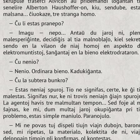
skrupule traserĉi Alvicon aŭ pridemandi loĝantan t
senelire Alberton Haushoffer-on, kiu, sendube, est
malsana... ĉiuokaze, tre stranga homo.
— Ĉu li estas pranepo?
— Imagu — nepo... Antaŭ du jaroj ni, plen
malesperiĝinte, decidiĝis al tia malnoblaĵo, kiel sekre
sendo en la vilaon de niaj homoj en aspekto 
elektromuntistoj, ŝanĝantaj en la bieno elektrodrataron.
— Ĉu nenio?
— Nenio. Ordinara bieno. Kadukiĝanta.
— Ĉu la subtera bunkro?
— Estas neniaj spuroj. Tio ne signifas, certe, ke ĝi t
malestas. Signifas nur, ke ni trovis neniajn ĝiajn spuroj
La agentoj havis tre malmultan tempon... Sed foje al 
ŝajnas, ke mi, dum multaj jaroj okupiĝanta pri t
problemo, estas simple maniulo. Paranojulo.
— Mi ne povas tuj dispeli tiujn viajn dubojn, baron
sed, mi ripetas, la materialo, kolektita de ni, via
delongajn timojn pli konfirmas, ol kontestas.