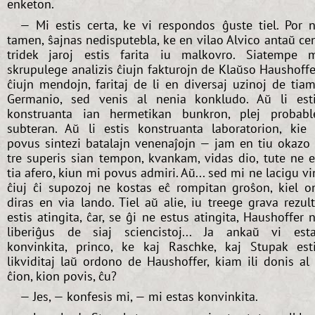
enketon.
— Mi estis certa, ke vi respondos ĝuste tiel. Por n
tamen, ŝajnas nedisputebla, ke en vilao Alvico antaŭ ce
tridek jaroj estis farita iu malkovro. Siatempe 
skrupulege analizis ĉiujn fakturojn de Klaŭso Haushoffe
ĉiujn mendojn, faritaj de li en diversaj uzinoj de tia
Germanio, sed venis al nenia konkludo. Aŭ li est
konstruanta ian hermetikan bunkron, plej probabl
subteran. Aŭ li estis konstruanta laboratorion, kie 
povus sintezi batalajn venenaĵojn — jam en tiu okazo 
tre superis sian tempon, kvankam, vidas dio, tute ne 
tia afero, kiun mi povus admiri. Aŭ... sed mi ne lacigu vi
ĉiuj ĉi supozoj ne kostas eĉ rompitan groŝon, kiel o
diras en via lando. Tiel aŭ alie, iu treege grava rezul
estis atingita, ĉar, se ĝi ne estus atingita, Haushoffer 
liberiĝus de siaj sciencistoj... Ja ankaŭ vi est
konvinkita, princo, ke kaj Raschke, kaj Stupak est
likviditaj laŭ ordono de Haushoffer, kiam ili donis al 
ĉion, kion povis, ĉu?
— Jes, — konfesis mi, — mi estas konvinkita.