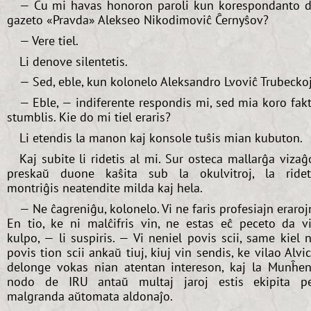
— Ĉu mi havas honoron paroli kun korespondanto 
gazeto «Pravda» Alekseo Nikodimoviĉ Ĉernyŝov?
— Vere tiel.
Li denove silentetis.
— Sed, eble, kun kolonelo Aleksandro Lvoviĉ Trubecko
— Eble, — indiferente respondis mi, sed mia koro fak
stumblis. Kie do mi tiel eraris?
Li etendis la manon kaj konsole tuŝis mian kubuton.
Kaj subite li ridetis al mi. Sur osteca mallarĝa vizaĝ
preskaŭ duone kaŝita sub la okulvitroj, la ride
montriĝis neatendite milda kaj hela.
— Ne ĉagreniĝu, kolonelo. Vi ne faris profesiajn eraroj
En tio, ke ni malĉifris vin, ne estas eĉ peceto da v
kulpo, — li suspiris. — Vi neniel povis scii, same kiel 
povis tion scii ankaŭ tiuj, kiuj vin sendis, ke vilao Alvi
delonge vokas nian atentan intereson, kaj la Munĥe
nodo de IRU antaŭ multaj jaroj estis ekipita p
malgranda aŭtomata aldonaĵo.