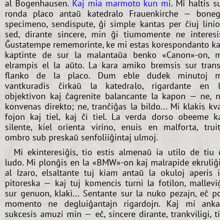
al Bogenhausen.
Kaj mia marmoto kun mi
. Mi haltis s
ronda placo antaŭ katedralo Frauenkirche — bone
specimeno, sendispute, ĝi simple kantas per ĉiuj linio
sed, dirante sincere, min ĝi tiumomente ne interesi
Ĝustatempe rememorinte, ke mi estas korespondanto ka
kaptinte de sur la malantaŭa benko «Canon»-on, 
elrampis el la aŭto. La kara amiko bremsis sur tran
flanko de la placo. Dum eble dudek minutoj 
vantkuradis ĉirkaŭ la katedralo, rigardante en 
objektivon kaj ĉagrenite balancante la kapon — ne, 
konvenas direkto; ne, tranĉiĝas la bildo... Mi klakis kv
fojon kaj tiel, kaj ĉi tiel. La verda dorso obeeme k
silente, kiel orienta virino, enuis en malforta, trui
ombro sub preskaŭ senfoliiĝintaj ulmoj.
Mi ekinteresiĝis, tio estis almenaŭ ia utilo de tiu 
ludo. Mi plonĝis en la «BMW»-on kaj malrapide ekruliĝ
al Izaro, elsaltante tuj kiam antaŭ la okuloj aperis 
pitoreska — kaj tuj komencis turni la fotilon, mallevi
sur genuon, klaki... Sentante sur la nuko pezajn, eĉ p
momento ne degluiĝantajn rigardojn. Kaj mi ank
sukcesis amuzi min — eĉ, sincere dirante, trankviligi, t