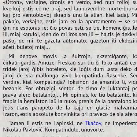
«Otton», verŝajne, dronis en verdo, sed nun folioj s
kverkoj estis eĉ ne oraj, sed laŭnovembre morte-bruna
kaj pro ventoblovoj skrapis unu la alian, kiel ladaj. M
pakaĵo, verŝajne, estis jam en la apartamento — se o
ĝin ne esploras ie; ĉio povas esti, se tiel komenciĝis. J
ili, miaj karuloj, kien do mi iros sen ili — haltis je dekkv
paŝoj de mi, ĉe gazeta aŭtomato; gazeton ili ekdezir
aĉeti, buletoj miaj...
Mi denove movis la ŝultrojn, ekzerciĝante, k
ĉirkaŭrigardis. Amuze. Preskaŭ sur tiu ĉi loko antaŭ ce
tridek jaroj ĝibis hoteleto, kie loĝis dum lasta deko 
jaroj de sia mallonga vivo kompatinda Raschke. Se
verdire, kial kompatinda? Toksinon de amanito li, vid
bezonis. Por obtuzigi senton de timo ĉe luktantaj p
prava afero batalantoj... Mi opinias, ke tiu batalanto, k
frapis la ĥemiiston laŭ la nuko, prenis ĉe la pantalono k
ĵetis trans parapeto de la kajo en glacie malvarm
Izaron, estis absolute konvinkita pri praveco de sia afero
Tamen li estis ne Lapinski, ne
Tkaĉov
, ne imperiest
Nikolao Pavloviĉ. Kompatindulo, unuvorte.