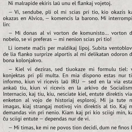
Ni malrapide ekiris laŭ unu el flankaj vojetoj.
— Vi, sendube, pli ol mi scias pri tio, kio okazis k
okazas en Alvico, — komencis la barono. Mi interromp
lin:
— Mi donas al vi vorton de komunisto... vorton 
nobelo, se vi preferas — mi nenion scias pri tio!
Li iomete maĉis per maldikaj lipoj. Subita ventoblo
de lia flanko surprize alportis al mi delikatan odoron 
bona kolonjakvo.
— Kiel vi deziras, sed tiuokaze mi formulu tiel: 
konjektas pri pli multa. En mia dispono estas nur t
informo, kiun vi ricevis laŭ IRU — sed en la via est
ankaŭ tiu, kiun vi ricevis en la arkivo de Socialis
Internacio, kaj tiu, kiu, nesciate kiel, entute direktis vi
enketon al vojo de historiaj esploroj. Mi ja tute 
imagas, kiaj strangaj motivoj vin direktis al tio. Kaj 
demandas vin pri nenio. Kiam kaj pri kio sciigi min, k
ĉu sciigi entute — dependas nur de vi.
— Mi timas, ke mi ne povos tion decidi, dum ne finos 