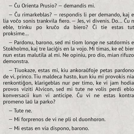
— Ĉu Orienta Prusio? — demandis mi.
— Ĉu rimarkeblas? — respondis li per demando, kaj 
lia voĉo sonis trankvila fiero. — Jes, vi divenis. Do... Ĉu n
eble, trinku po kruĉo da biero? Ĉi tie estas tu
proksime...
— Pardonu, barono, sed mi tiom longe ne satdormis 
Stokholmo, kaj tre laciĝis en la vojo. Mi timas, ke eĉ bie
nun estas malutila al mi. Ne opiniu, pro dio, mian rifuz
demonstra.
— Tiuokaze, estas mi, kiu ankoraŭfoje petas pardon
de vi, princo. Tiu maldeca hasto, kun kiu mi provokis ni
renkontiĝon, klarigeblas nur per timo, ke vi jam hodi
provos viziti Alvicon, sed mi tute ne volis perdi ebl
konversacii kun vi anticipe. Ĉu vi ne estas kontr
promeno laŭ la parko?
— Tute ne.
— Mi forprenos de vi ne pli ol duonhoron.
— Mi estas en via dispono, barono.