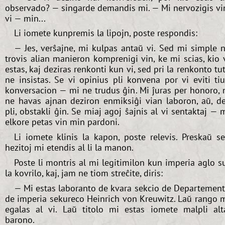
observado? — singarde demandis mi. — Mi nervozigis vi
vi — min...
Li iomete kunpremis la lipojn, poste respondis:
— Jes, verŝajne, mi kulpas antaŭ vi. Sed mi simple 
trovis alian manieron komprenigi vin, ke mi scias, kio 
estas, kaj deziras renkonti kun vi, sed pri la renkonto tu
ne insistas. Se vi opinius pli konvena por vi eviti ti
konversacion — mi ne trudus ĝin. Mi ĵuras per honoro, 
ne havas ajnan deziron enmiksiĝi vian laboron, aŭ, d
pli, obstakli ĝin. Se miaj agoj ŝajnis al vi sentaktaj — 
elkore petas vin min pardoni.
Li iomete klinis la kapon, poste relevis. Preskaŭ s
hezitoj mi etendis al li la manon.
Poste li montris al mi legitimilon kun imperia aglo s
la kovrilo, kaj, jam ne tiom streĉite, diris:
— Mi estas laboranto de kvara sekcio de Departemen
de imperia sekureco Heinrich von Kreuwitz. Laŭ rango 
egalas al vi. Laŭ titolo mi estas iomete malpli alt
barono.