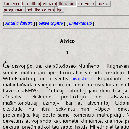
komenco
lernolibroj
vortaroj
literaturo
«survoje»
muziko
programaro
politiko
cetero
ligoj
[
Antaŭa ĉapitro
] [
Sekva ĉapitro
] [
Enhavtabelo
]
Alvico
1
Ĉ
e disvojiĝo, tie, kie aŭtoŝoseo Munĥeno – flughave
sendas mallongan apendicon al eksterurba rezidejo 
Wittelsbach-oj, mi eksentis
«voston»
. Rigardante 
malantaŭvidan speguleton, mi mole bremsis luitan en 
haveno «BMW» — ĉi-tieaj patriotoj jam dum tria ja
aĉetadis eksklude produktojn de «Bavaria
maŝinkonstruaj uzinoj», kaj al alvenintoj ludon
eksklude nur ilin; sekvinta min «Opel» iome
proksimiĝis, kaj poste same komencis malrapidiĝi. 
deveturis al vojrando kaj, iomete kliniĝinte, knarinte p
dekstraj pneŭmatikoj laŭ sablo, haltis. Mi eliris el la aŭt