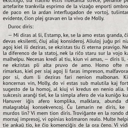
ekscitiĝo, ŝia fratino estis ridetanta streĉe, penante p
artefarite trankvila esprimo de la vizaĝo enporti ombr
de paco en la ardan interflugadon de vortoj, tuŝinta
evidente, ĉion plej gravan en la vivo de Molly.
Duroc diris:
— Mi diras al ŝi, Estamp, ke, se la amo estas granda, ĉ
devas eksilenti, ĉiuj aliaj konsideroj. Aliuloj juĝu pri ni
agoj kiel ili deziras, se ekzistas tiu ĉi eterna pravigo. N
la diferenco de la statoj, nek la riĉo staru sur la vojo k
malhelpu. Necesas kredi al tiu, kiun vi amas, — diris li,
ne ekzistas pli alta pruvo de amo. Homo ofte 
rimarkas, kiel per siaj agoj li faras impreson, malfavor
por si, dum li deziras fari nenion malbonan. K
koncernas vin, Molly, do vi estas sub malutila kaj for
sugesto de la homoj, al kiuj vi kredus en nenio alia. I
sukcesis aranĝi tiel, ke la simpla afero de via kuniĝo k
Hanuver iĝis afero komplika, malklara, abunda 
malagrablaj konsekvencoj. Ĉu Lemarin ne diris, ke 
murdos lin? Vi mem tion diris. Troviĝante en la rondo 
mornaj impresoj, vi opinias koŝmaron realo. Multe help
tie ankaŭ tio, ke ĉio komenciĝis de la ora ĉeno. Vi vid