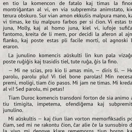
en tio la komencon de fatalo kaj timas la fino
montriĝantan al vi, en via subpremita animstato, ki
terura obskuro. Sur vian amon ekkuŝis malpura mano, k
vi timas, ke tiu malpuro farbos per si ĉion. Vi estas t
juna, Molly, kaj al homo juna, kiel vi, iufoje sufiĉ
fantomo, kreita de li mem, por decidi la aferon al aj
flanko, kaj poste estas pli facile morti, ol agnoski 
eraron.
La junulino komencis aŭskulti lin kun pala vizaĝ
poste ruĝiĝis kaj trasidis tiel, tute ruĝa, ĝis la fino.
— Mi ne scias, pro kio li amas min, — diris ŝi. — H
parolu, parolu plu! Vi tiel bone parolas! Min neces
premi, moligi, tiam ĉio pasos. Mi jam ne timas. Mi kred
al vi! Sed parolu, mi petas!
Tiam Duroc komencis transdoni forton de sia animo 
tiu timigita, impetema, ofendiĝema kaj subpremi
junulino.
Mi aŭskultis — kaj ĉiun lian vorton memorfiksadis p
ĉiam, sed mi ne rakontu ĉion, ĉar alie ĉe la sunsubiro 
la vivo mi denove klare rememoros tiun horon ka