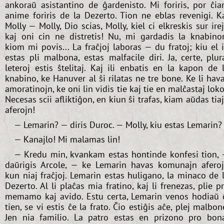
ankoraŭ asistantino de ĝardenisto. Mi foriris, por ĉi
anime foriris de la Dezerto. Tion ne eblas revenigi. K
Molly — Molly, Dio scias, Molly, kiel ci elkreskis sur ire
kaj oni cin ne distretis! Nu, mi gardadis la knabino
kiom mi povis... La fraĉjoj laboras — du fratoj; kiu el i
estas pli malbona, estas malfacile diri. Ja, certe, plur
leteroj estis ŝtelitaj. Kaj ili enbatis en la kapon de 
knabino, ke Hanuver al ŝi rilatas ne tre bone. Ke li hav
amoratinojn, ke oni lin vidis tie kaj tie en malĉastaj loko
Necesas scii afliktiĝon, en kiun ŝi trafas, kiam aŭdas tia
aferojn!
— Lemarin? — diris Duroc. — Molly, kiu estas Lemarin?
— Kanajlo! Mi malamas lin!
— Kredu min, kvankam estas hontinde konfesi tion,
daŭrigis Arcole, — ke Lemarin havas komunajn afero
kun niaj fraĉjoj. Lemarin estas huligano, la minaco de 
Dezerto. Al li plaĉas mia fratino, kaj li frenezas, plie p
memamo kaj avido. Estu certa, Lemarin venos hodiaŭ 
tien, se vi estis ĉe la frato. Ĉio estiĝis aĉe, plej malbon
Jen nia familio. La patro estas en prizono pro bon