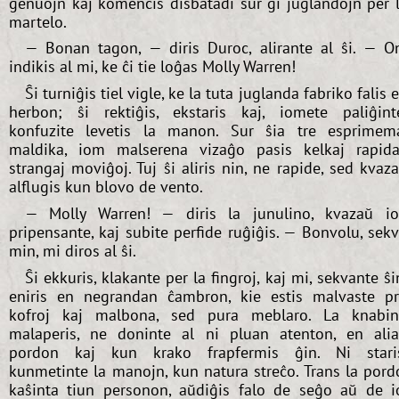
genuojn kaj komencis disbatadi sur ĝi juglandojn per 
martelo.
— Bonan tagon, — diris Duroc, alirante al ŝi. — O
indikis al mi, ke ĉi tie loĝas Molly Warren!
Ŝi turniĝis tiel vigle, ke la tuta juglanda fabriko falis 
herbon; ŝi rektiĝis, ekstaris kaj, iomete paliĝint
konfuzite levetis la manon. Sur ŝia tre esprimem
maldika, iom malserena vizaĝo pasis kelkaj rapida
strangaj moviĝoj. Tuj ŝi aliris nin, ne rapide, sed kvaz
alflugis kun blovo de vento.
— Molly Warren! — diris la junulino, kvazaŭ i
pripensante, kaj subite perfide ruĝiĝis. — Bonvolu, sek
min, mi diros al ŝi.
Ŝi ekkuris, klakante per la fingroj, kaj mi, sekvante ŝi
eniris en negrandan ĉambron, kie estis malvaste p
kofroj kaj malbona, sed pura meblaro. La knabi
malaperis, ne doninte al ni pluan atenton, en ali
pordon kaj kun krako frapfermis ĝin. Ni stari
kunmetinte la manojn, kun natura streĉo. Trans la pord
kaŝinta tiun personon, aŭdiĝis falo de seĝo aŭ de i