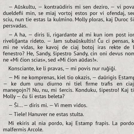
— Aŭskultu, — kontraŭdiris mi sen deziro, — vi pov
dueldefii min, se miaj vortoj estos por vi ofendaj, se
sciu, nun tie estas la kulmino. Molly ploras, kaj Duroc ŝ
persvadas.
— A ha, — diris li, rigardante al mi kun iom post i
riveliĝanta rideto. — Jam subaŭskultis! Ĉu ci pensas, 
mi ne vidas, ke kavoj de ciaj botoj iras rekte de 
fenestro? He, Sandy, ŝipestro Sandy, cin oni devus no
ne «Mi ĉion scias», sed «Mi ĉion aŭdas!».
Konsciante, ke li pravas, — mi povis nur ruĝiĝi.
— Mi ne komprenas, kiel tio okazis, — daŭrigis Estam
— ke dum unu diurno ni tiel firme trafis en cia
manegojn?! Nu, nu, mi ŝercis. Konduku, ŝipestro! Kaj t
Molly — ĉu ŝi estas beleta?
— Ŝi... — diris mi. — Vi mem vidos.
— Tiele! Hanuver ne estas stulta.
Mi ekiris al nia pordo, kaj Estamp frapis. La pord
malfermis Arcole.