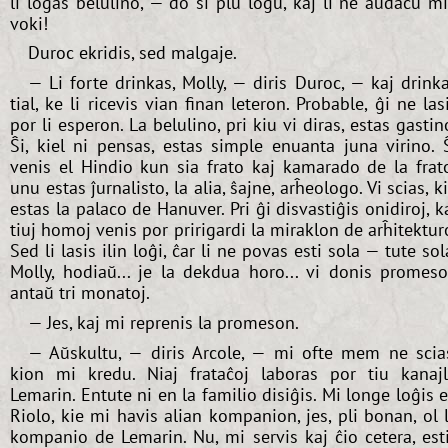
li loĝas belulino, — do ŝi plu loĝu, kaj li ne aŭdacu m
voki!
Duroc ekridis, sed malgaje.
— Li forte drinkas, Molly, — diris Duroc, — kaj drink
tial, ke li ricevis vian finan leteron. Probable, ĝi ne las
por li esperon. La belulino, pri kiu vi diras, estas gastin
Ŝi, kiel ni pensas, estas simple enuanta juna virino. 
venis el Hindio kun sia frato kaj kamarado de la frat
unu estas ĵurnalisto, la alia, ŝajne, arĥeologo. Vi scias, k
estas la palaco de Hanuver. Pri ĝi disvastiĝis onidiroj, k
tiuj homoj venis por pririgardi la miraklon de arĥitektur
Sed li lasis ilin loĝi, ĉar li ne povas esti sola — tute sol
Molly, hodiaŭ... je la dekdua horo... vi donis promes
antaŭ tri monatoj.
— Jes, kaj mi reprenis la promeson.
— Aŭskultu, — diris Arcole, — mi ofte mem ne scia
kion mi kredu. Niaj frataĉoj laboras por tiu kanaj
Lemarin. Entute ni en la familio disiĝis. Mi longe loĝis 
Riolo, kie mi havis alian kompanion, jes, pli bonan, ol 
kompanio de Lemarin. Nu, mi servis kaj ĉio cetera, est