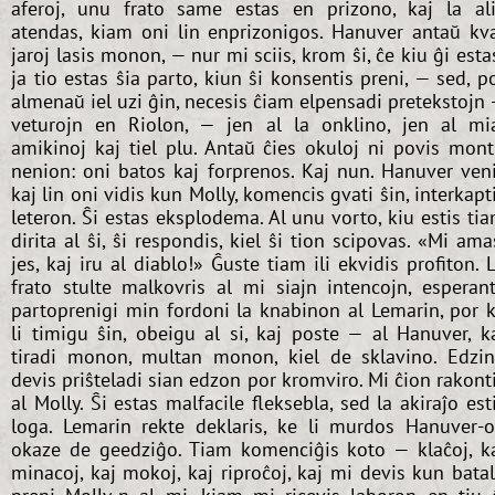
aferoj, unu frato same estas en prizono, kaj la al
atendas, kiam oni lin enprizonigos. Hanuver antaŭ kv
jaroj lasis monon, — nur mi sciis, krom ŝi, ĉe kiu ĝi esta
ja tio estas ŝia parto, kiun ŝi konsentis preni, — sed, p
almenaŭ iel uzi ĝin, necesis ĉiam elpensadi pretekstojn
veturojn en Riolon, — jen al la onklino, jen al mi
amikinoj kaj tiel plu. Antaŭ ĉies okuloj ni povis mont
nenion: oni batos kaj forprenos. Kaj nun. Hanuver ven
kaj lin oni vidis kun Molly, komencis gvati ŝin, interkapt
leteron. Ŝi estas eksplodema. Al unu vorto, kiu estis ti
dirita al ŝi, ŝi respondis, kiel ŝi tion scipovas. «Mi ama
jes, kaj iru al diablo!» Ĝuste tiam ili ekvidis profiton. 
frato stulte malkovris al mi siajn intencojn, esperan
partoprenigi min fordoni la knabinon al Lemarin, por 
li timigu ŝin, obeigu al si, kaj poste — al Hanuver, k
tiradi monon, multan monon, kiel de sklavino. Edzi
devis priŝteladi sian edzon por kromviro. Mi ĉion rakont
al Molly. Ŝi estas malfacile fleksebla, sed la akiraĵo est
loga. Lemarin rekte deklaris, ke li murdos Hanuver-
okaze de geedziĝo. Tiam komenciĝis koto — klaĉoj, k
minacoj, kaj mokoj, kaj riproĉoj, kaj mi devis kun bata