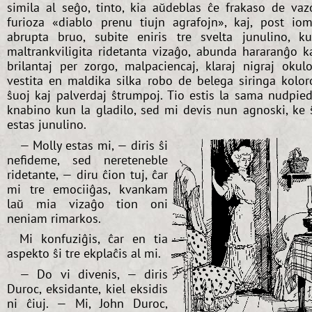
simila al seĝo, tinto, kia aŭdeblas ĉe frakaso de vaz
furioza «diablo prenu tiujn agrafojn», kaj, post io
abrupta bruo, subite eniris tre svelta junulino, k
maltrankviligita ridetanta vizaĝo, abunda hararanĝo k
brilantaj per zorgo, malpaciencaj, klaraj nigraj okulo
vestita en maldika silka robo de belega siringa kolor
ŝuoj kaj palverdaj ŝtrumpoj. Tio estis la sama nudpie
knabino kun la gladilo, sed mi devis nun agnoski, ke 
estas junulino.
— Molly estas mi, — diris ŝi
nefideme, sed nereteneble
ridetante, — diru ĉion tuj, ĉar
mi tre emociiĝas, kvankam
laŭ mia vizaĝo tion oni
neniam rimarkos.
Mi konfuziĝis, ĉar en tia
aspekto ŝi tre ekplaĉis al mi.
— Do vi divenis, — diris
Duroc, eksidante, kiel eksidis
ni ĉiuj. — Mi, John Duroc,