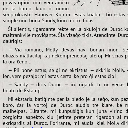
povas opinii min vera amiko
de la homo, kiun ni nomu
senprokraste: Hanuver. Kun mi estas knabo... tio estas
simple unu bona Sandy, kiun mi tre fidas.
Ŝi silentis, rigardante rekte en la okulojn de Duroc k
maltrankvile moviĝante. Ŝia vizaĝo tikis. Atendinte, Dur
daŭrigis:
— Via romano, Molly, devas havi bonan finon. S
okazas malfacilaj kaj nekompreneblaj aferoj. Mi scias p
la ora ĉeno...
— Pli bone estus, se ĝi ne ekzistus, — ekkriis Molly.
Jen, vere pezaĵo; mi estas certa, ke pro ĝi estas ĉio!
— Sandy, — diris Duroc, — iru rigardi, ĉu ne venas 
boato de Estamp.
Mi ekstaris, batiĝinte per la piedo je la seĝo, kun pe
koro, ĉar la vortoj de Duroc aludis tre klare, ke 
malhelpas. Elirante, mi kunpuŝiĝis kun juna virino 
zorgigita aspekto, kiu, ĵetinte preteran rigardon al m
ekrigardis al Duroc. Forirante, mi aŭdis, kiel Molly dir