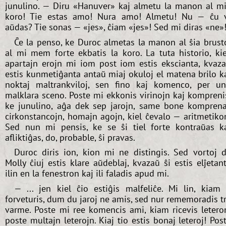
junulino. — Diru «Hanuver» kaj almetu la manon al m
koro! Tie estas amo! Nura amo! Almetu! Nu — ĉu 
aŭdas? Tie sonas — «jes», ĉiam «jes»! Sed mi diras «ne»
Ĉe la penso, ke Duroc almetas la manon al ŝia brust
al mi mem forte ekbatis la koro. La tuta historio, ki
apartajn erojn mi iom post iom estis ekscianta, kvaz
estis kunmetiĝanta antaŭ miaj okuloj el matena brilo k
noktaj maltrankviloj, sen fino kaj komenco, per u
malklara sceno. Poste mi ekkonis virinojn kaj kompreni
ke junulino, aĝa dek sep jarojn, same bone kompren
cirkonstancojn, homajn agojn, kiel ĉevalo — aritmetiko
Sed nun mi pensis, ke se ŝi tiel forte kontraŭas k
afliktiĝas, do, probable, ŝi pravas.
Duroc diris ion, kion mi ne distingis. Sed vortoj 
Molly ĉiuj estis klare aŭdeblaj, kvazaŭ ŝi estis elĵetan
ilin en la fenestron kaj ili faladis apud mi.
— ... jen kiel ĉio estiĝis malfeliĉe. Mi lin, kiam 
forveturis, dum du jaroj ne amis, sed nur rememoradis t
varme. Poste mi ree komencis ami, kiam ricevis letero
poste multajn leterojn. Kiaj tio estis bonaj leteroj! Pos