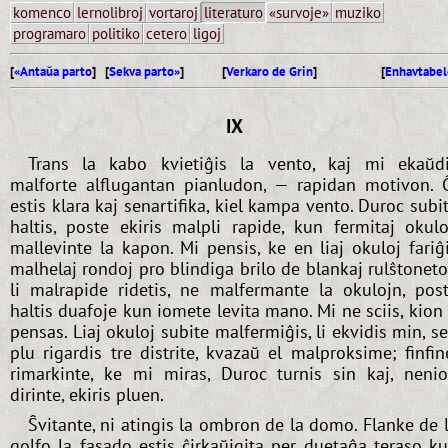
komenco
lernolibroj
vortaroj
literaturo
«survoje»
muziko
programaro
politiko
cetero
ligoj
[
«Antaŭa parto
] [
Sekva parto»
]
[
Verkaro de Grin
]
[
Enhavtabel
IX
Trans la kabo kvietiĝis la vento, kaj mi ekaŭd
malforte alflugantan pianludon, — rapidan motivon. 
estis klara kaj senartifika, kiel kampa vento. Duroc subi
haltis, poste ekiris malpli rapide, kun fermitaj okulo
mallevinte la kapon. Mi pensis, ke en liaj okuloj fariĝ
malhelaj rondoj pro blindiga brilo de blankaj rulŝtoneto
li malrapide ridetis, ne malfermante la okulojn, pos
haltis duafoje kun iomete levita mano. Mi ne sciis, kion 
pensas. Liaj okuloj subite malfermiĝis, li ekvidis min, s
plu rigardis tre distrite, kvazaŭ el malproksime; finfin
rimarkinte, ke mi miras, Duroc turnis sin kaj, neni
dirinte, ekiris pluen.
Ŝvitante, ni atingis la ombron de la domo. Flanke de 
golfo la fasado estis ĉirkaŭigita per duetaĝa teraso k