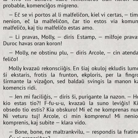
probable, komenciĝos migreno.
— Eĉ se vi portos al li malfeliĉon, kiel vi certas, — ti
nenion, eĉ la malfeliĉon, ĉar tio estos via komu
malfeliĉo, kaj tiu malfeliĉo estas amo.
— Li pravas, Molly, — diris Estamp, — milfoje prava
Duroc havas oran koron!
— Molly, ne obstinu plu, — diris Arcole, — cin atend
feliĉo!
Molly kvazaŭ rekonsciiĝis. En ŝiaj okuloj ekludis lum
ŝi ekstaris, frotis la frunton, ekploris, per la fingr
ŝirmante la vizaĝon, sed baldaŭ svingis la manon k
komencis ridi.
— Jen mi faciliĝis, — diris ŝi, purigante la nazon. — H
kio estas tio?! F-fu-u-u, kvazaŭ la suno leviĝis! K
obsedo tio estis? Kia obskuro! Mi eĉ ne komprenas nu
Ni veturu tuj! Arcole, ci min komprenu! Mi neni
komprenis, kaj subite — klara vido.
— Bone, bone, ne maltrankvilu, — respondis la fratin