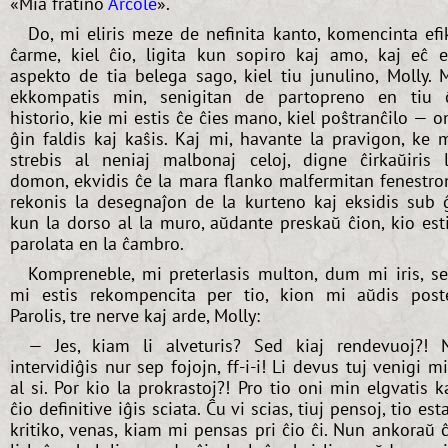
«Mia fratino
Arcole
».
Do, mi eliris meze de nefinita kanto, komencinta efi
ĉarme, kiel ĉio, ligita kun sopiro kaj amo, kaj eĉ 
aspekto de tia belega sago, kiel tiu junulino, Molly. 
ekkompatis min, senigitan de partopreno en tiu 
historio, kie mi estis ĉe ĉies mano, kiel poŝtranĉilo — o
ĝin faldis kaj kaŝis. Kaj mi, havante la pravigon, ke 
strebis al neniaj malbonaj celoj, digne ĉirkaŭiris 
domon, ekvidis ĉe la mara flanko malfermitan fenestro
rekonis la desegnaĵon de la kurteno kaj eksidis sub 
kun la dorso al la muro, aŭdante preskaŭ ĉion, kio est
parolata en la ĉambro.
Kompreneble, mi preterlasis multon, dum mi iris, s
mi estis rekompencita per tio, kion mi aŭdis post
Parolis, tre nerve kaj arde, Molly:
— Jes, kiam li alveturis? Sed kiaj rendevuoj?! 
intervidiĝis nur sep fojojn, ff-i-i! Li devus tuj venigi m
al si. Por kio la prokrastoj?! Pro tio oni min elgvatis k
ĉio definitive iĝis sciata. Ĉu vi scias, tiuj pensoj, tio est
kritiko, venas, kiam mi pensas pri ĉio ĉi. Nun ankoraŭ 