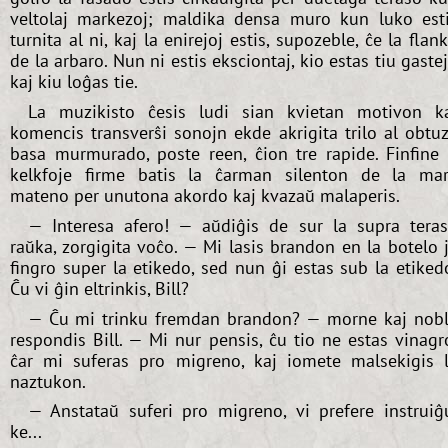
veltolaj markezoj; maldika densa muro kun luko est
turnita al ni, kaj la enirejoj estis, supozeble, ĉe la flan
de la arbaro. Nun ni estis eksciontaj, kio estas tiu gaste
kaj kiu loĝas tie.
La muzikisto ĉesis ludi sian kvietan motivon k
komencis transverŝi sonojn ekde akrigita trilo al obtu
basa murmurado, poste reen, ĉion tre rapide. Finfine 
kelkfoje firme batis la ĉarman silenton de la ma
mateno per unutona akordo kaj kvazaŭ malaperis.
— Interesa afero! — aŭdiĝis de sur la supra tera
raŭka, zorgigita voĉo. — Mi lasis brandon en la botelo 
fingro super la etikedo, sed nun ĝi estas sub la etiked
Ĉu vi ĝin eltrinkis, Bill?
— Ĉu mi trinku fremdan brandon? — morne kaj nob
respondis Bill. — Mi nur pensis, ĉu tio ne estas vinagr
ĉar mi suferas pro migreno, kaj iomete malsekigis 
naztukon.
— Anstataŭ suferi pro migreno, vi prefere instruiĝ
ke...