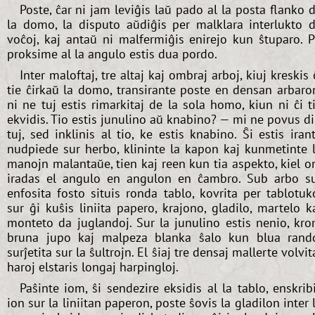
Poste, ĉar ni jam leviĝis laŭ pado al la posta flanko 
la domo, la disputo aŭdiĝis per malklara interlukto 
voĉoj, kaj antaŭ ni malfermiĝis enirejo kun ŝtuparo. P
proksime al la angulo estis dua pordo.
Inter maloftaj, tre altaj kaj ombraj arboj, kiuj kreskis 
tie ĉirkaŭ la domo, transirante poste en densan arbaro
ni ne tuj estis rimarkitaj de la sola homo, kiun ni ĉi t
ekvidis. Tio estis junulino aŭ knabino? — mi ne povus di
tuj, sed inklinis al tio, ke estis knabino. Ŝi estis iran
nudpiede sur herbo, klininte la kapon kaj kunmetinte 
manojn malantaŭe, tien kaj reen kun tia aspekto, kiel o
iradas el angulo en angulon en ĉambro. Sub arbo s
enfosita fosto situis ronda tablo, kovrita per tablotuk
sur ĝi kuŝis liniita papero, krajono, gladilo, martelo k
monteto da juglandoj. Sur la junulino estis nenio, kr
bruna jupo kaj malpeza blanka ŝalo kun blua rand
surĵetita sur la ŝultrojn. El ŝiaj tre densaj mallerte volvit
haroj elstaris longaj harpingloj.
Paŝinte iom, ŝi sendezire eksidis al la tablo, enskrib
ion sur la liniitan paperon, poste ŝovis la gladilon inter 