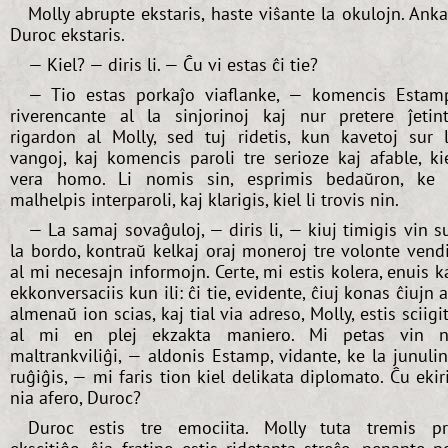
Molly abrupte ekstaris, haste viŝante la okulojn. Ank
Duroc ekstaris.
— Kiel? — diris li. — Ĉu vi estas ĉi tie?
— Tio estas porkaĵo viaflanke, — komencis Estam
riverencante al la sinjorinoj kaj nur pretere ĵetin
rigardon al Molly, sed tuj ridetis, kun kavetoj sur 
vangoj, kaj komencis paroli tre serioze kaj afable, ki
vera homo. Li nomis sin, esprimis bedaŭron, ke 
malhelpis interparoli, kaj klarigis, kiel li trovis nin.
— La samaj sovaĝuloj, — diris li, — kiuj timigis vin s
la bordo, kontraŭ kelkaj oraj moneroj tre volonte vend
al mi necesajn informojn. Certe, mi estis kolera, enuis k
ekkonversaciis kun ili: ĉi tie, evidente, ĉiuj konas ĉiujn 
almenaŭ ion scias, kaj tial via adreso, Molly, estis sciigi
al mi en plej ekzakta maniero. Mi petas vin 
maltrankviliĝi, — aldonis Estamp, vidante, ke la junuli
ruĝiĝis, — mi faris tion kiel delikata diplomato. Ĉu ekir
nia afero, Duroc?
Duroc estis tre emociita. Molly tuta tremis p