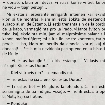
— donacon, kiun oni devas, vi scias, konservi tiel, ke o
ne vidu — tiajn perlojn...
Mi ekstaris, esperante enrigardi internen kaj ekvid
kion ŝi tie montras, kiam mi estis ŝokita de neatendi
alirado al mi de Estamp. Li estis trenanta sin de la bord
de la kabo, varmegiĝinta pro la irado, viŝante ŝviton p
tuko, kaj, ekvidinte min, jam el malproksime balancis 
kapon, malfortiĝinte; mi aliris lin, ne tre kontenta, ĉar 
perdis, — ho, kiom mi perdis da emociaj vortoj kaj 
donacoj! — ĉesis mia nevidebla partopreno en la histor
de Molly.
— Vi estas kanajloj! — diris Estamp. — Vi lasis m
fiŝkapti. Kie estas Duroc?
— Kiel vi trovis nin? — demandis mi.
— Tio estas ne cia afero. Kie estas Duroc?
— Li estas tie! — Mi glutis la ofendon, ĉar mi est
senarmigita de lia indigna vizaĝo. — Tie ili estas, triop
li, Molly kaj ŝia fratino.
— Konduku!