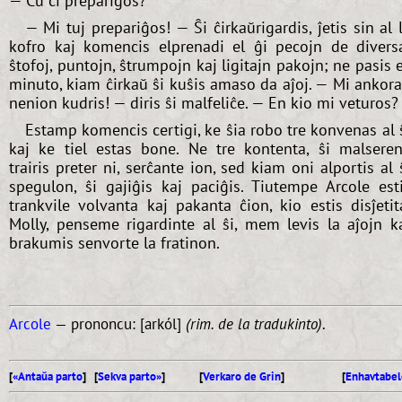
— Ĉu ci prepariĝos?
— Mi tuj prepariĝos! — Ŝi ĉirkaŭrigardis, ĵetis sin al 
kofro kaj komencis elprenadi el ĝi pecojn de divers
ŝtofoj, puntojn, ŝtrumpojn kaj ligitajn pakojn; ne pasis 
minuto, kiam ĉirkaŭ ŝi kuŝis amaso da aĵoj. — Mi ankor
nenion kudris! — diris ŝi malfeliĉe. — En kio mi veturos?
Estamp komencis certigi, ke ŝia robo tre konvenas al 
kaj ke tiel estas bone. Ne tre kontenta, ŝi malsere
trairis preter ni, serĉante ion, sed kiam oni alportis al 
spegulon, ŝi gajiĝis kaj paciĝis. Tiutempe Arcole est
trankvile volvanta kaj pakanta ĉion, kio estis disĵetit
Molly, penseme rigardinte al ŝi, mem levis la aĵojn k
brakumis senvorte la fratinon.
Arcole
— prononcu: [arkól]
(rim. de la tradukinto)
.
[
«Antaŭa parto
] [
Sekva parto»
]
[
Verkaro de Grin
]
[
Enhavtabel