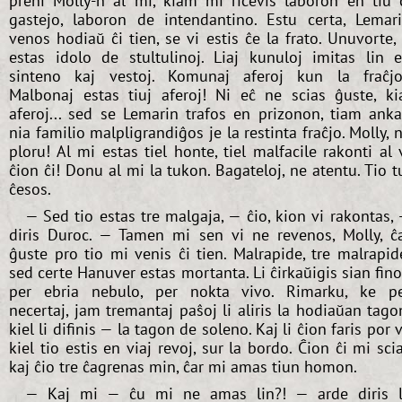
preni Molly-n al mi, kiam mi ricevis laboron en tiu 
gastejo, laboron de intendantino. Estu certa, Lemar
venos hodiaŭ ĉi tien, se vi estis ĉe la frato. Unuvorte, 
estas idolo de stultulinoj. Liaj kunuloj imitas lin 
sinteno kaj vestoj. Komunaj aferoj kun la fraĉjo
Malbonaj estas tiuj aferoj! Ni eĉ ne scias ĝuste, ki
aferoj... sed se Lemarin trafos en prizonon, tiam ank
nia familio malpligrandiĝos je la restinta fraĉjo. Molly, 
ploru! Al mi estas tiel honte, tiel malfacile rakonti al 
ĉion ĉi! Donu al mi la tukon. Bagateloj, ne atentu. Tio t
ĉesos.
— Sed tio estas tre malgaja, — ĉio, kion vi rakontas,
diris Duroc. — Tamen mi sen vi ne revenos, Molly, ĉ
ĝuste pro tio mi venis ĉi tien. Malrapide, tre malrapid
sed certe Hanuver estas mortanta. Li ĉirkaŭigis sian fin
per ebria nebulo, per nokta vivo. Rimarku, ke p
necertaj, jam tremantaj paŝoj li aliris la hodiaŭan tago
kiel li difinis — la tagon de soleno. Kaj li ĉion faris por v
kiel tio estis en viaj revoj, sur la bordo. Ĉion ĉi mi sci
kaj ĉio tre ĉagrenas min, ĉar mi amas tiun homon.
— Kaj mi — ĉu mi ne amas lin?! — arde diris 