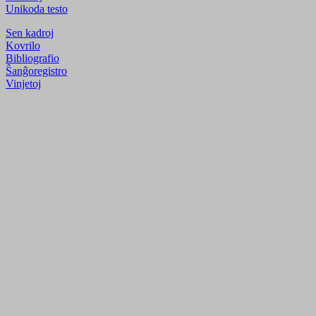
Unikoda testo
Sen kadroj
Kovrilo
Bibliografio
Ŝanĝoregistro
Vinjetoj