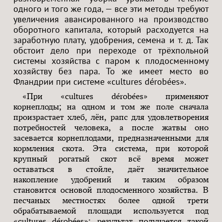
одного и того же года, — все эти методы требуют
увеличения авансированного на производство
оборотного капитала, который расходуется на
заработную плату, удобрения, семена и т. д. Так
обстоит дело при переходе от трёхпольной
системы хозяйства с паром к плодосменному
хозяйству без пара. То же имеет место во
Фландрии при системе «cultures dérobées».
«При «cultures dérobées» применяют
корнеплоды; на одном и том же поле сначала
произрастает хлеб, лён, рапс для удовлетворения
потребностей человека, а после жатвы оно
засевается корнеплодами, предназначенными для
кормления скота. Эта система, при которой
крупный рогатый скот всё время может
оставаться в стойле, даёт значительное
накопление удобрений и таким образом
становится основой плодосменного хозяйства. В
песчаных местностях более одной трети
обрабатываемой площади используется под
«cultures dérobées»; результат получается такой