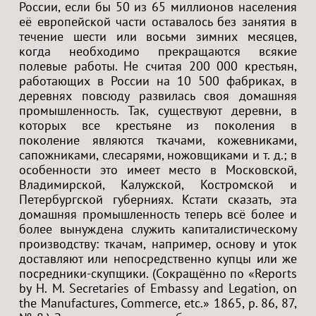
России, если бы 50 из 65 миллионов населения
её европейской части оставалось без занятия в
течение шести или восьми зимних месяцев,
когда необходимо прекращаются всякие
полевые работы. Не считая 200 000 крестьян,
работающих в России на 10 500 фабриках, в
деревнях повсюду развилась своя домашняя
промышленность. Так, существуют деревни, в
которых все крестьяне из поколения в
поколение являются ткачами, кожевниками,
сапожниками, слесарями, ножовщиками и т. д.; в
особенности это имеет место в Московской,
Владимирской, Калужской, Костромской и
Петербургской губерниях. Кстати сказать, эта
домашняя промышленность теперь всё более и
более вынуждена служить капиталистическому
производству: ткачам, например, основу и уток
доставляют или непосредственно купцы или же
посредники-скупщики. (Сокращённо по «Reports
by H. M. Secretaries of Embassy and Legation, on
the Manufactures, Commerce, etc.» 1865, p. 86, 87,