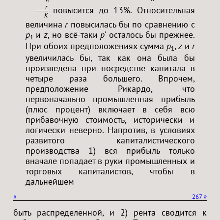
r
повысится до 13%. Относительная
K
величина
r
повысилась бы по сравнению с
p
и
z
, но всё-таки
p'
осталось бы прежнее.
1
При обоих предположениях сумма
p
,
z
и
r
1
увеличилась бы, так как она была бы
произведена при посредстве капитала в
четыре раза большего. Впрочем,
предположение Рикардо, что
первоначально промышленная прибыль
(плюс процент) включает в себя всю
прибавочную стоимость, исторически и
логически неверно. Напротив, в условиях
развитого капиталистического
производства 1) вся прибыль только
вначале попадает в руки промышленных и
торговых капиталистов, чтобы в
дальнейшем
«
267
»
быть распределённой, и 2) рента сводится к