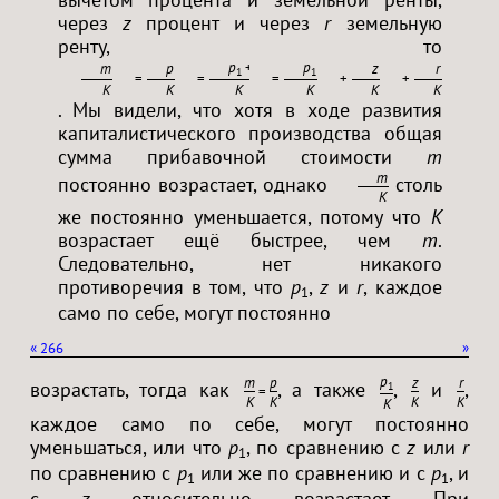
через
z
процент и через
r
земельную
ренту, то
p
+
z
+
r
p
m
p
z
r
1
1
=
=
=
+
+
K
K
K
K
K
K
. Мы видели, что хотя в ходе развития
капиталистического производства общая
сумма прибавочной стоимости
m
m
постоянно возрастает, однако
столь
K
же постоянно уменьшается, потому что
K
возрастает ещё быстрее, чем
m
.
Следовательно, нет никакого
противоречия в том, что
p
,
z
и
r
, каждое
1
само по себе, могут постоянно
«
266
»
p
m
p
z
r
возрастать, тогда как
, а также
,
и
,
1
=
K
K
K
K
K
каждое само по себе, могут постоянно
уменьшаться, или что
p
, по сравнению с
z
или
r
1
по сравнению с
p
или же по сравнению и с
p
, и
1
1
с
z
относительно возрастает. При