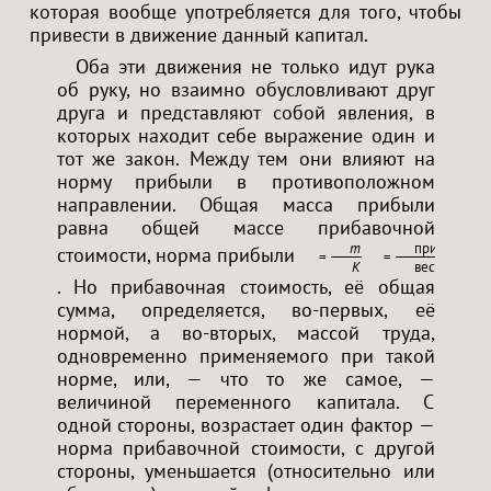
которая вообще употребляется для того, чтобы
привести в движение данный капитал.
Оба эти движения не только идут рука
об руку, но взаимно обусловливают друг
друга и представляют собой явления, в
которых находит себе выражение один и
тот же закон. Между тем они влияют на
норму прибыли в противоположном
направлении. Общая масса прибыли
равна общей массе прибавочной
m
прибавочная
стоимости, норма прибыли
=
=
K
весь аванси
. Но прибавочная стоимость, её общая
сумма, определяется, во-первых, её
нормой, а во-вторых, массой труда,
одновременно применяемого при такой
норме, или, — что то же самое, —
величиной переменного капитала. С
одной стороны, возрастает один фактор —
норма прибавочной стоимости, с другой
стороны, уменьшается (относительно или