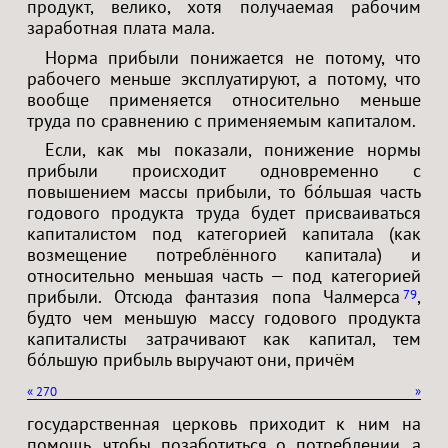
продукт, велико, хотя получаемая рабочим
заработная плата мала.
Норма прибыли понижается не потому, что
рабочего меньше эксплуатируют, а потому, что
вообще применяется относительно меньше
труда по сравнению с применяемым капиталом.
Если, как мы показали, понижение нормы
прибыли происходит одновременно с
повышением массы прибыли, то бо́льшая часть
годового продукта труда будет присваиваться
капиталистом под категорией капитала (как
возмещение потреблённого капитала) и
относительно меньшая часть — под категорией
прибыли. Отсюда фантазия попа Чалмерса
,
79
будто чем меньшую массу годового продукта
капиталисты затрачивают как капитал, тем
бо́льшую прибыль выручают они, причём
«
270
»
государственная церковь приходит к ним на
помощь, чтобы позаботиться о потреблении, а