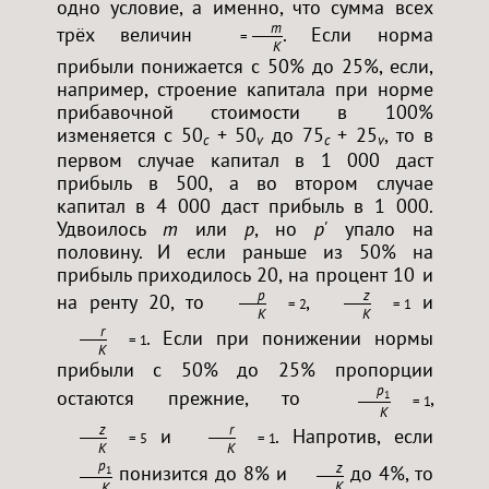
одно условие, а именно, что сумма всех
m
трёх величин
. Если норма
=
K
прибыли понижается с 50% до 25%, если,
например, строение капитала при норме
прибавочной стоимости в 100%
изменяется с 50
+ 50
до 75
+ 25
, то в
c
v
c
v
первом случае капитал в 1 000 даст
прибыль в 500, а во втором случае
капитал в 4 000 даст прибыль в 1 000.
Удвоилось
m
или
p
, но
р'
упало на
половину. И если раньше из 50% на
прибыль приходилось 20, на процент 10 и
p
z
на ренту 20, то
,
и
= 20%
= 10%
K
K
r
. Если при понижении нормы
= 10%
K
прибыли с 50% до 25% пропорции
p
остаются прежние, то
,
1
= 10%
K
z
r
и
. Напротив, если
= 5%
= 10%
K
K
p
z
понизится до 8% и
до 4%, то
1
K
K