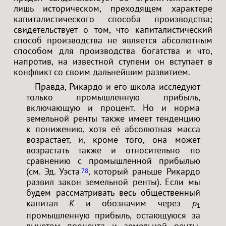
лишь историческом, преходящем характере
капиталистического способа производства;
свидетельствует о том, что капиталистический
способ производства не является абсолютным
способом для производства богатства и что,
напротив, на известной ступени он вступает в
конфликт со своим дальнейшим развитием.
Правда, Рикардо и его школа исследуют
только промышленную прибыль,
включающую и процент. Но и норма
земельной ренты также имеет тенденцию
к понижению, хотя её абсолютная масса
возрастает, и, кроме того, она может
возрастать также и относительно по
сравнению с промышленной прибылью
(см. Эд. Уэста
, который раньше Рикардо
78
развил закон земельной ренты). Если мы
будем рассматривать весь общественный
капитал
K
и обозначим через
p
1
промышленную прибыль, остающуюся за
вычетом процента и земельной ренты,