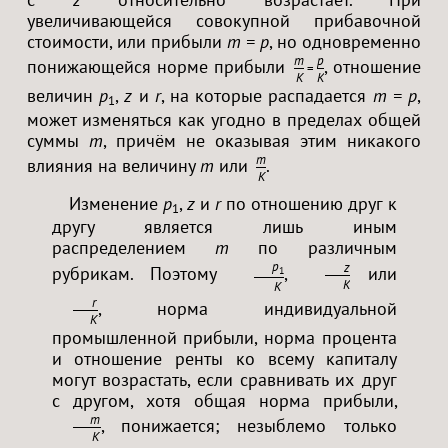
увеличивающейся совокупной прибавочной
стоимости, или прибыли
m = p
, но одновременно
m
p
понижающейся норме прибыли
, отношение
=
K
K
величин
p
,
z
и
r
, на которые распадается
m = p
,
1
может изменяться как угодно в пределах общей
суммы
m
, причём не оказывая этим никакого
m
влияния на величину
m
или
.
K
Изменение
p
,
z
и
r
по отношению друг к
1
другу является лишь иным
распределением
m
по различным
p
z
рубрикам. Поэтому
,
или
1
K
K
r
, норма индивидуальной
K
промышленной прибыли, норма процента
и отношение ренты ко всему капиталу
могут возрастать, если сравнивать их друг
с другом, хотя общая норма прибыли,
m
, понижается; незыблемо только
K