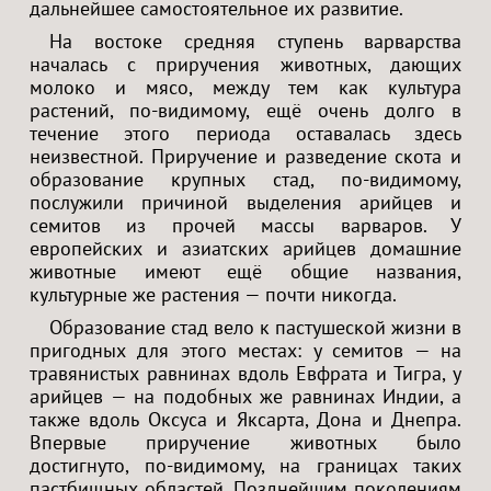
дальнейшее самостоятельное их развитие.
На востоке средняя ступень варварства
началась с приручения животных, дающих
молоко и мясо, между тем как культура
растений, по-видимому, ещё очень долго в
течение этого периода оставалась здесь
неизвестной. Приручение и разведение скота и
образование крупных стад, по-видимому,
послужили причиной выделения арийцев и
семитов из прочей массы варваров. У
европейских и азиатских арийцев домашние
животные имеют ещё общие названия,
культурные же растения — почти никогда.
Образование стад вело к пастушеской жизни в
пригодных для этого местах: у семитов — на
травянистых равнинах вдоль Евфрата и Тигра, у
арийцев — на подобных же равнинах Индии, а
также вдоль Оксуса и Яксарта, Дона и Днепра.
Впервые приручение животных было
достигнуто, по-видимому, на границах таких
пастбищных областей. Позднейшим поколениям