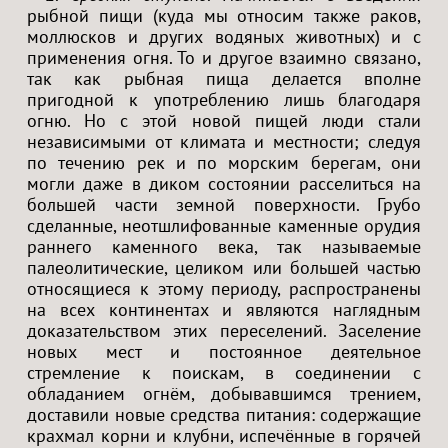
рыбной пищи (куда мы относим также раков,
моллюсков и других водяных животных) и с
применения огня. То и другое взаимно связано,
так как рыбная пища делается вполне
пригодной к употреблению лишь благодаря
огню. Но с этой новой пищей люди стали
независимыми от климата и местности; следуя
по течению рек и по морским берегам, они
могли даже в диком состоянии расселиться на
большей части земной поверхности. Грубо
сделанные, неотшлифованные каменные орудия
раннего каменного века, так называемые
палеолитические, целиком или большей частью
относящиеся к этому периоду, распространены
на всех континентах и являются наглядным
доказательством этих переселений. Заселение
новых мест и постоянное деятельное
стремление к поискам, в соединении с
обладанием огнём, добывавшимся трением,
доставили новые средства питания: содержащие
крахмал корни и клубни, испечённые в горячей