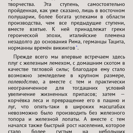
творчества. Эта ступень, самостоятельно
пройденная, как уже сказано, лишь в восточном
полушарии, более богата успехами в области
производства, чем все предыдущие ступени,
вместе взятые. К ней принадлежат греки
героической эпохи, италийские племена
незадолго до основания Рима, германцы Тацита,
норманны времён викингов
.
*
Прежде всего мы впервые встречаем здесь
плуг с железным лемехом, с домашним скотом в
качестве тягловой силы; благодаря ему стало
возможно земледелие в крупном размере,
полеводство
, а вместе с тем и практически
неограниченное для тогдашних условий
увеличение жизненных припасов; затем —
корчёвка леса и превращение его в пашню и
луг, что опять-таки в широких масштабах
невозможно было производить без железного
топора и железной лопаты. А вместе с тем
начался также быстрый рост населения, которое
стало более густым на небольших