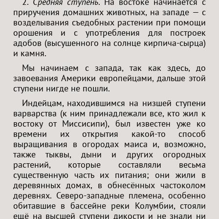
2.
Средняя ступень
. На востоке начинается с
приручения домашних животных, на западе — с
возделывания съедобных растении при помощи
орошения и с употребления для построек
адобов (высушенного на солнце кирпича-сырца)
и камня.
Мы начинаем с запада, так как здесь, до
завоевания Америки европейцами, дальше этой
ступени нигде не пошли.
Индейцам, находившимся на низшей ступени
варварства (к ним принадлежали все, кто жил к
востоку от Миссисипи), был известен уже ко
времени их открытия какой-то способ
выращивания в огородах маиса и, возможно,
также тыквы, дыни и других огородных
растений, которые составляли весьма
существенную часть их питания; они жили в
деревянных домах, в обнесённых частоколом
деревнях. Северо-западные племена, особенно
обитавшие в бассейне реки Колумбии, стояли
ещё на высшей ступени дикости и не знали ни