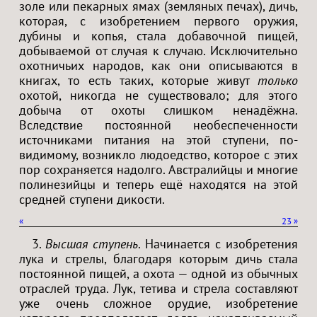
золе или пекарных ямах (земляных печах), дичь,
которая, с изобретением первого оружия,
дубины и копья, стала добавочной пищей,
добываемой от случая к случаю. Исключительно
охотничьих народов, как они описываются в
книгах, то есть таких, которые живут
только
охотой, никогда не существовало; для этого
добыча от охоты слишком ненадёжна.
Вследствие постоянной необеспеченности
источниками питания на этой ступени, по-
видимому, возникло людоедство, которое с этих
пор сохраняется надолго. Австралийцы и многие
полинезийцы и теперь ещё находятся на этой
средней ступени дикости.
«
23
»
3.
Высшая ступень
. Начинается с изобретения
лука и стрелы, благодаря которым дичь стала
постоянной пищей, а охота — одной из обычных
отраслей труда. Лук, тетива и стрела составляют
уже очень сложное орудие, изобретение