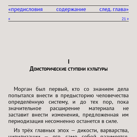
«предисловия
содержание
след. глава»
«
21
»
I
Доисторические ступени культуры
Морган был первый, кто со знанием дела
попытался внести в предысторию человечества
определённую систему, и до тех пор, пока
значительное расширение материала не
заставит внести изменения, предложенная им
периодизация несомненно останется в силе.
Из трёх главных эпох — дикости, варварства,
цивилизации — его, само собой разумеется,