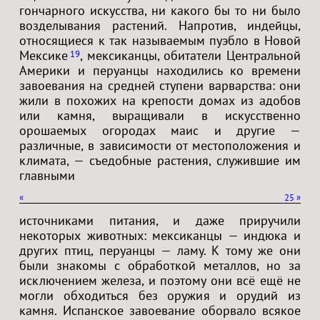
гончарного искусства, ни какого бы то ни было
возделывания растений. Напротив, индейцы,
относящиеся к так называемым пуэбло в Новой
Мексике
, мексиканцы, обитатели Центральной
19
Америки и перуанцы находились ко времени
завоевания на средней ступени варварства: они
жили в похожих на крепости домах из адобов
или камня, выращивали в искусственно
орошаемых огородах маис и другие —
различные, в зависимости от местоположения и
климата, — съедобные растения, служившие им
главными
«
25
»
источниками питания, и даже приручили
некоторых животных: мексиканцы — индюка и
других птиц, перуанцы — ламу. К тому же они
были знакомы с обработкой металлов, но за
исключением железа, и поэтому они всё ещё не
могли обходиться без оружия и орудий из
камня. Испанское завоевание оборвало всякое