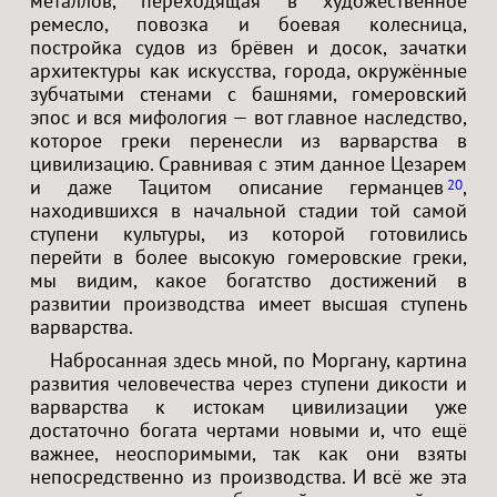
металлов, переходящая в художественное
ремесло, повозка и боевая колесница,
постройка судов из брёвен и досок, зачатки
архитектуры как искусства, города, окружённые
зубчатыми стенами с башнями, гомеровский
эпос и вся мифология — вот главное наследство,
которое греки перенесли из варварства в
цивилизацию. Сравнивая с этим данное Цезарем
и даже Тацитом описание германцев
,
20
находившихся в начальной стадии той самой
ступени культуры, из которой готовились
перейти в более высокую гомеровские греки,
мы видим, какое богатство достижений в
развитии производства имеет высшая ступень
варварства.
Набросанная здесь мной, по Моргану, картина
развития человечества через ступени дикости и
варварства к истокам цивилизации уже
достаточно богата чертами новыми и, что ещё
важнее, неоспоримыми, так как они взяты
непосредственно из производства. И всё же эта