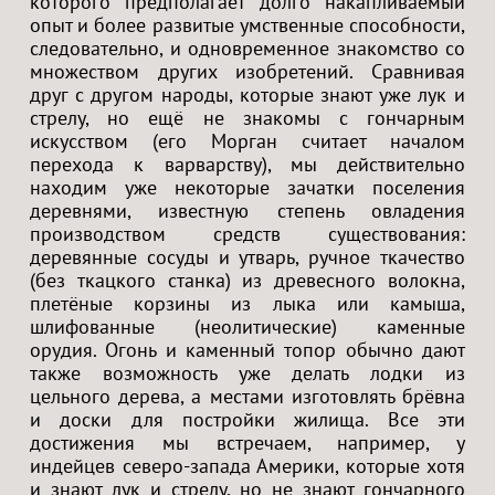
которого предполагает долго накапливаемый
опыт и более развитые умственные способности,
следовательно, и одновременное знакомство со
множеством других изобретений. Сравнивая
друг с другом народы, которые знают уже лук и
стрелу, но ещё не знакомы с гончарным
искусством (его Морган считает началом
перехода к варварству), мы действительно
находим уже некоторые зачатки поселения
деревнями, известную степень овладения
производством средств существования:
деревянные сосуды и утварь, ручное ткачество
(без ткацкого станка) из древесного волокна,
плетёные корзины из лыка или камыша,
шлифованные (неолитические) каменные
орудия. Огонь и каменный топор обычно дают
также возможность уже делать лодки из
цельного дерева, а местами изготовлять брёвна
и доски для постройки жилища. Все эти
достижения мы встречаем, например, у
индейцев северо-запада Америки, которые хотя
и знают лук и стрелу, но не знают гончарного