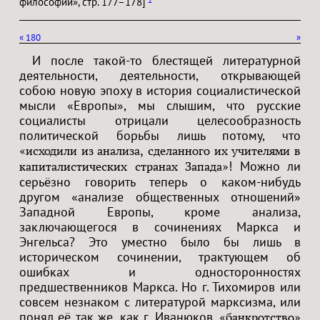
философии», стр. 177–178]
«
180
»
И после такой-то блестящей литературной
деятельности, деятельности, открывающей
собою новую эпоху в история социалистической
мысли «Европы», мы слышим, что русские
социалисты отрицали целесообразность
политической борьбы лишь потому, что
«исходили из анализа, сделанного их учителями в
! Можно ли
капиталистических странах Запада»
серьёзно говорить теперь о каком-нибудь
другом «анализе общественных отношений»
Западной Европы, кроме анализа,
заключающегося в сочинениях Маркса и
Энгельса? Это уместно было бы лишь в
историческом сочинении, трактующем об
ошибках и односторонностях
предшественников Маркса. Но г. Тихомиров или
совсем незнаком с литературой марксизма, или
понял её так же, как г. Иванюков,
«банкротство»