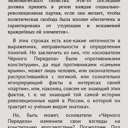
экономического свойства. Эти-то последние
должна принять в резон каждая социально-
революционная партия, если она желает, чтобы
политическая свобода была вполне обеспечена и
гарантирована от узурпации и искажений
.
враждебных ей элементов»
В этих строках есть кое-какие неточности в
выражениях, неправильности в определении
понятий. Но заключить из них, что «основатели
Чёрного Передела» были «противниками
конституции», да ещё противниками «самыми
ярыми», может лишь человек, или окончательно
распростившийся с логикой, или сознательно
игнорирующий факты в интересах своей
«партии», или, наконец, совсем не знающий этих
фактов, т. е. не знающий той самой истории
революционных идей в России, о которой он
трактует «с учёным видом знатока».
Но, быть может, основатели «Чёрного
Передела» изменили свои взгляды на
конституцию впоследствии? Посмотрим. Под