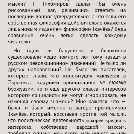
мысли? Г. Тихомиров сделал бы очень
рискованный шаг, решившись ответить на
последний вопрос утвердительно: а что если его
собственная философия действительно окажется
лишь новым изданием философии Ткачёва? Ведь
сравнение очень легко сделать каждому
читателю.
Но одни ли бакунисты и бланкисты
существовали «ещё немного лет тому назад» в
русском революционном движении? Не было ли
других направлений? Не было ли писателей,
которые знали, что конституция
«является в
не только
Европе»… «орудием организации»
буржуазии, но и ещё другого класса, интересов
которого социалисты не могут игнорировать, не
изменяя своему знамени? Мне кажется, что —
были, и были именно в лагере противников
Ткачёва, который, восставая против той мысли,
что политическая деятельность
«скорее вредна в
,
интересах собственно народной массы»
требовал, однако, или всего, или ничего — или