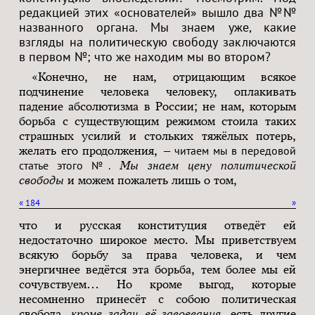
редакцией этих «основателей» вышло два №№
названного органа. Мы знаем уже, какие
взгляды на политическую свободу заключаются
в первом №; что же находим мы во втором?
«Конечно, не нам, отрицающим всякое
подчинение человека человеку, оплакивать
падение абсолютизма в России; не нам, которым
борьба с существующим режимом стоила таких
страшных усилий и стольких тяжёлых потерь,
желать его продолжения,
— читаем мы в передовой
статье этого №.
Мы знаем цену политической
свободы
и можем пожалеть лишь о том,
«
184
»
что и русская конституция отведёт ей
недостаточно широкое место. Мы приветствуем
всякую борьбу за права человека, и чем
энергичнее ведётся эта борьба, тем более мы ей
сочувствуем… Но кроме выгод, которые
несомненно принесёт с собою политическая
свобода,
кроме задач её завоевания
, есть другие