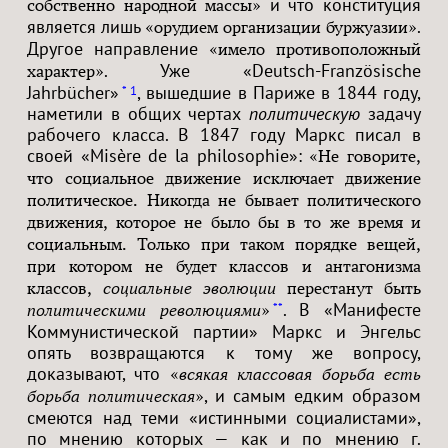
и что конституция
собственно народной массы»
является лишь
.
«орудием организации буржуазии»
Другое направление
«имело противоположный
. Уже «Deutsch-Französische
характер»
Jahrbücher»
, вышедшие в Париже в 1844 году,
*
1
наметили в общих чертах
политическую
задачу
рабочего класса. В 1847 году Маркс писал в
своей «Misère de la philosophie»:
«Не говорите,
что социальное движение исключает движение
политическое. Никогда не бывает политического
движения, которое не было бы в то же время и
социальным. Только при таком порядке вещей,
при котором не будет классов и антагонизма
классов,
социальные эволюции
перестанут быть
. В «Манифесте
**
политическими революциями
»
Коммунистической партии» Маркс и Энгельс
опять возвращаются к тому же вопросу,
доказывают, что
«
всякая классовая борьба есть
, и самым едким образом
борьба политическая
»
смеются над теми «истинными социалистами»,
по мнению которых — как и по мнению г.