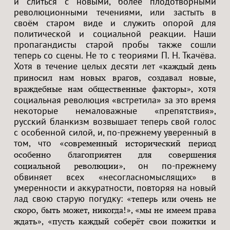
и слиться с новыми, более плодотворными
революционными течениями, или застыть в
своём старом виде и служить опорой для
политической и социальной реакции. Наши
пропагандисты старой пробы также сошли
теперь со сцены. Не то с теориями П. Н. Ткачёва.
Хотя в течение целых десяти лет
«каждый день
приносил нам новых врагов, создавал новые,
, хотя
враждебные нам общественные факторы»
социальная революция «встретила» за это время
некоторые немаловажные «препятствия»,
русский бланкизм возвышает теперь свой голос
с особенной силой, и, по-прежнему уверенный в
том, что
«современный исторический период
особенно благоприятен для совершения
, он по-прежнему
социальной революции»
обвиняет всех «несогласномыслящих» в
умеренности и аккуратности, повторяя на новый
лад свою старую погудку:
«теперь или очень не
,
скоро, быть может, никогда!»
«мы не имеем права
,
ждать»
«пусть каждый соберёт свои пожитки и