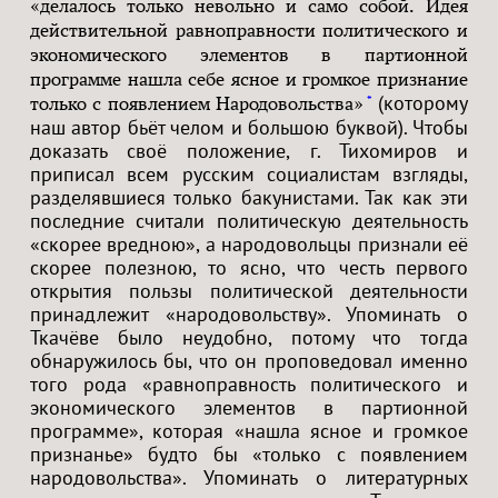
«делалось только невольно и само собой. Идея
действительной равноправности политического и
экономического элементов в партионной
программе нашла себе ясное и громкое признание
(которому
*
только с появлением Народовольства»
наш автор бьёт челом и большою буквой). Чтобы
доказать своё положение, г. Тихомиров и
приписал всем русским социалистам взгляды,
разделявшиеся только бакунистами. Так как эти
последние считали политическую деятельность
«скорее вредною», а народовольцы признали её
скорее полезною, то ясно, что честь первого
открытия пользы политической деятельности
принадлежит «народовольству». Упоминать о
Ткачёве было неудобно, потому что тогда
обнаружилось бы, что он проповедовал именно
того рода «равноправность политического и
экономического элементов в партионной
программе», которая «нашла ясное и громкое
признанье» будто бы «только с появлением
народовольства». Упоминать о литературных