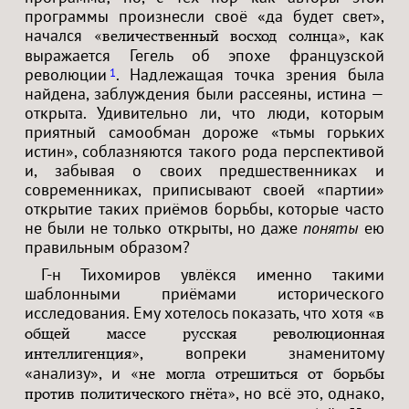
программы произнесли своё «да будет свет»,
начался
, как
«величественный восход солнца»
выражается Гегель об эпохе французской
революции
. Надлежащая точка зрения была
1
найдена, заблуждения были рассеяны, истина —
открыта. Удивительно ли, что люди, которым
приятный самообман дороже «тьмы горьких
истин», соблазняются такого рода перспективой
и, забывая о своих предшественниках и
современниках, приписывают своей «партии»
открытие таких приёмов борьбы, которые часто
не были не только открыты, но даже
поняты
ею
правильным образом?
Г-н Тихомиров увлёкся именно такими
шаблонными приёмами исторического
исследования. Ему хотелось показать, что хотя
«в
общей массе русская революционная
, вопреки знаменитому
интеллигенция»
«анализу», и
«не могла отрешиться от борьбы
, но всё это, однако,
против политического гнёта»