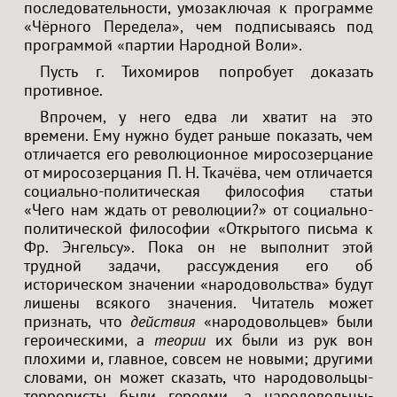
последовательности, умозаключая к программе
«Чёрного Передела», чем подписываясь под
программой «партии Народной Воли».
Пусть г. Тихомиров попробует доказать
противное.
Впрочем, у него едва ли хватит на это
времени. Ему нужно будет раньше показать, чем
отличается его революционное миросозерцание
от миросозерцания П. Н. Ткачёва, чем отличается
социально-политическая философия статьи
«Чего нам ждать от революции?» от социально-
политической философии «Открытого письма к
Фр. Энгельсу». Пока он не выполнит этой
трудной задачи, рассуждения его об
историческом значении «народовольства» будут
лишены всякого значения. Читатель может
признать, что
действия
«народовольцев» были
героическими, а
теории
их были из рук вон
плохими и, главное, совсем не новыми; другими
словами, он может сказать, что народовольцы-
террористы были героями, а народовольцы-