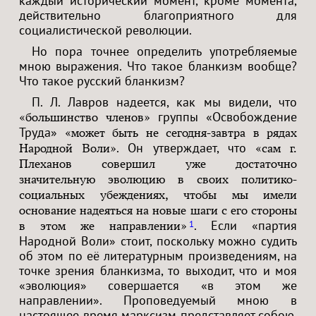
каждый исторический момент, кроме момента,
действительно благоприятного для
социалистической революции.
Но пора точнее определить употребляемые
мною выражения. Что такое бланкизм вообще?
Что такое русский бланкизм?
П. Л. Лавров надеется, как мы видели, что
группы «Освобождение
«большинство членов»
Труда»
«может быть не сегодня-завтра в рядах
. Он утверждает, что
Народной Воли»
«сам г.
Плеханов совершил уже достаточно
значительную эволюцию в своих политико-
социальных убеждениях, чтобы мы имели
основание надеяться на новые шаги с его стороны
. Если «партия
1
в этом же направлении»
Народной Воли» стоит, поскольку можно судить
об этом по её литературным произведениям, на
точке зрения бланкизма, то выходит, что и моя
«эволюция» совершается «в этом же
направлении». Проповедуемый мною в
настоящее время марксизм представляет собою,