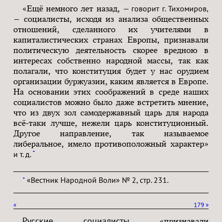
«Ещё немного лет назад,
— говорит г. Тихомиров,
—
социалисты, исходя из анализа общественных
отношений, сделанного их учителями в
капиталистических странах Европы, признавали
политическую деятельность скорее вредною в
интересах собственно народной массы, так как
полагали, что конституция будет у нас орудием
организации буржуазии, каким является в Европе.
На основании этих соображений в среде наших
социалистов можно было даже встретить мнение,
что из двух зол самодержавный царь для народа
всё-таки лучше, нежели царь конституционный.
Другое направление, так называемое
либеральное, имело противоположный характер»
*
и т. д.
«Вестник Народной Воли» № 2, стр. 231.
*
«
179
»
Русские социалисты
«признавали