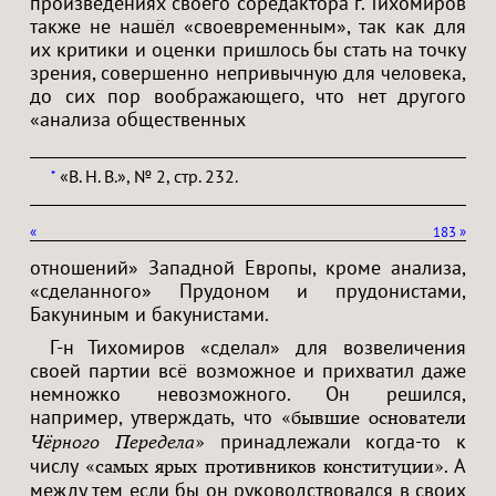
произведениях своего соредактора г. Тихомиров
также не нашёл «своевременным», так как для
их критики и оценки пришлось бы стать на точку
зрения, совершенно непривычную для человека,
до сих пор воображающего, что нет другого
«анализа общественных
«В. Н. В.», № 2, стр. 232.
*
«
183
»
отношений» Западной Европы, кроме анализа,
«сделанного» Прудоном и прудонистами,
Бакуниным и бакунистами.
Г-н Тихомиров «сделал» для возвеличения
своей партии всё возможное и прихватил даже
немножко невозможного. Он решился,
например, утверждать, что
«бывшие основатели
принадлежали когда-то к
Чёрного Передела
»
числу
. А
«самых ярых противников конституции»
между тем если бы он руководствовался в своих