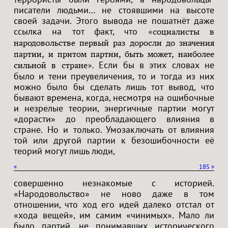
писатели людьми… не стоявшими на высоте
своей задачи. Этого вывода не пошатнёт даже
ссылка на тот факт, что
«социалисты в
народовольстве первый раз доросли до значения
партии, и притом партии, быть может, наиболее
. Если бы в этих словах не
сильной в стране»
было и тени преувеличения, то и тогда из них
можно было бы сделать лишь тот вывод, что
бывают времена, когда, несмотря на ошибочные
и незрелые теории, энергичные партии могут
«дорасти» до преобладающего влияния в
стране. Но и только. Умозаключать от влияния
той или другой партии к безошибочности её
теорий могут лишь люди,
«
185
»
совершенно незнакомые с историей.
«Народовольство» не ново даже в том
отношении, что ход его идей далеко отстал от
«хода вещей», им самим «чинимых». Мало ли
было партий, не понимавших исторического