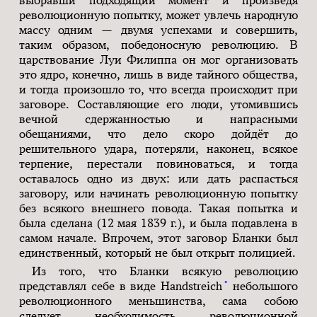
революционную попытку, может увлечь народную
массу одним — двумя успехами и совершить,
таким образом, победоносную революцию. В
царствование Луи Филиппа он мог организовать
это ядро, конечно, лишь в виде тайного общества,
и тогда произошло то, что всегда происходит при
заговоре. Составляющие его люди, утомившись
вечной сдержанностью и напрасными
обещаниями, что дело скоро дойдёт до
решительного удара, потеряли, наконец, всякое
терпение, перестали повиноваться, и тогда
оставалось одно из двух: или дать распасться
заговору, или начинать революционную попытку
без всякого внешнего повода. Такая попытка и
была сделана (12 мая 1839 г.), и была подавлена в
самом начале. Впрочем, этот заговор Бланки был
единственный, который не был открыт полицией.
Из того, что Бланки всякую революцию
*
представлял себе в виде Handstreich
небольшого
революционного меньшинства, сама собою
следует необходимость революционной