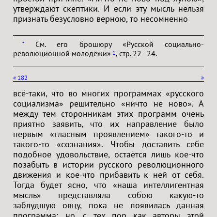
утверждают скептики. И если эту мысль нельзя
признать безусловно верною, то несомненно
См. его брошюру «Русской социально-
*
революционной молодёжи»
, стр. 22–24.
1
«
182
»
всё-таки, что во многих программах «русского
социализма» решительно «ничто не ново». А
между тем сторонникам этих программ очень
приятно заявить, что их направление было
первым «гласным проявлением» такого-то и
такого-то «сознания». Чтобы доставить себе
подобное удовольствие, остаётся лишь кое-что
позабыть в истории русского революционного
движения и кое-что прибавить к ней от себя.
Тогда будет ясно, что «наша интеллигентная
мысль» представляла собою какую-то
заблудшую овцу, пока не появилась данная
программа; но, с тех пор как авторы этой