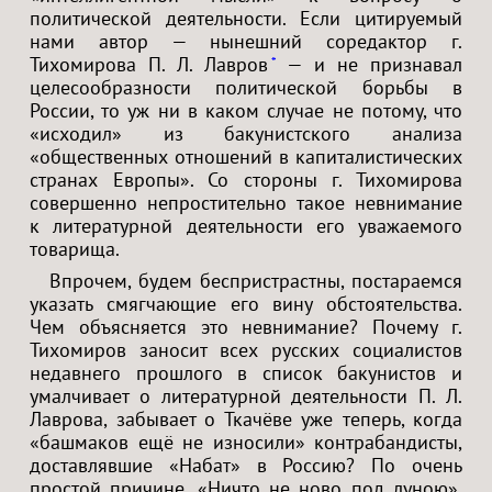
политической деятельности. Если цитируемый
нами автор — нынешний соредактор г.
Тихомирова П. Л. Лавров
— и не признавал
*
целесообразности политической борьбы в
России, то уж ни в каком случае не потому, что
«исходил» из бакунистского анализа
«общественных отношений в капиталистических
странах Европы». Со стороны г. Тихомирова
совершенно непростительно такое невнимание
к литературной деятельности его уважаемого
товарища.
Впрочем, будем беспристрастны, постараемся
указать смягчающие его вину обстоятельства.
Чем объясняется это невнимание? Почему г.
Тихомиров заносит всех русских социалистов
недавнего прошлого в список бакунистов и
умалчивает о литературной деятельности П. Л.
Лаврова, забывает о Ткачёве уже теперь, когда
«башмаков ещё не износили» контрабандисты,
доставлявшие «Набат» в Россию? По очень
простой причине. «Ничто не ново под луною»,