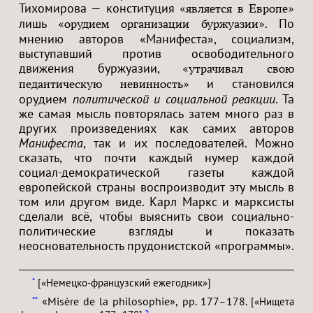
Тихомирова — конституция
«является в Европе»
лишь
. По
«орудием организации буржуазии»
мнению авторов «Манифеста», социализм,
выступавший против освободительного
движения буржуазии,
«утрачивал свою
и становился
педантическую невинность»
орудием
политической и социальной реакции
. Та
же самая мысль повторялась затем много раз в
других произведениях как самих авторов
Манифеста
, так и их последователей. Можно
сказать, что почти каждый нумер каждой
социал-демократической газеты каждой
европейской страны воспроизводит эту мысль в
том или другом виде. Карл Маркс и марксисты
сделали всё, чтобы выяснить свои социально-
политические взгляды и показать
неосновательность прудонистской «программы».
*
[«Немецко-французский ежегодник»]
«Misère de la philosophie», pp. 177–178.
**
[«Нищета
2