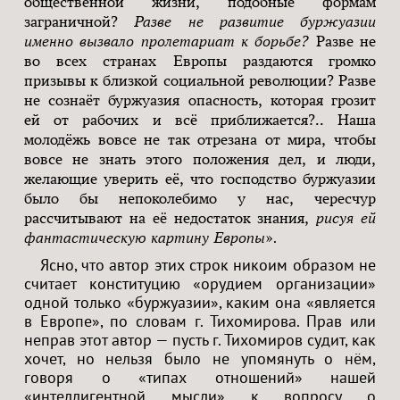
общественной жизни, подобные формам
заграничной?
Разве не развитие буржуазии
именно вызвало пролетариат к борьбе?
Разве не
во всех странах Европы раздаются громко
призывы к близкой социальной революции? Разве
не сознаёт буржуазия опасность, которая грозит
ей от рабочих и всё приближается?.. Наша
молодёжь вовсе не так отрезана от мира, чтобы
вовсе не знать этого положения дел, и люди,
желающие уверить её, что господство буржуазии
было бы непоколебимо у нас, чересчур
рассчитывают на её недостаток знания,
рисуя ей
.
фантастическую картину Европы
»
Ясно, что автор этих строк никоим образом не
считает конституцию «орудием организации»
одной только «буржуазии», каким она «является
в Европе», по словам г. Тихомирова. Прав или
неправ этот автор — пусть г. Тихомиров судит, как
хочет, но нельзя было не упомянуть о нём,
говоря о «типах отношений» нашей
«интеллигентной мысли» к вопросу о