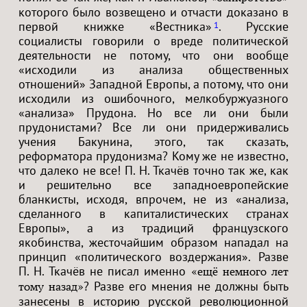
которого было возвещено и отчасти доказано в
первой книжке «Вестника»
. Русские
1
социалисты говорили о вреде политической
деятельности не потому, что они вообще
«исходили из анализа общественных
отношений» Западной Европы, а потому, что они
исходили из ошибочного, мелкобуржуазного
«анализа» Прудона. Но все ли они были
прудонистами? Все ли они придерживались
учения Бакунина, этого, так сказать,
реформатора прудонизма? Кому же не известно,
что далеко не все! П. Н. Ткачёв точно так же, как
и решительно все западноевропейские
бланкисты, исходя, впрочем, не из «анализа,
сделанного в капиталистических странах
Европы», а из традиций французского
якобинства, жесточайшим образом нападал на
принцип «политического воздержания». Разве
П. Н. Ткачёв не писал именно
«ещё немного лет
? Разве его мнения не должны быть
тому назад»
занесены в историю русской революционной