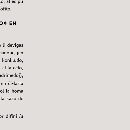
o, al eĉ pli
ofito.
o» en
 li devigas
manoj», jen
as konkludo,
 al la celo,
adrimedoj),
 en ĉi-lasta
 ol la homa
 la kazo de
or difini
la