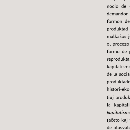
nocio de «
demandon p
formon de 
produktad
malkaŝos j
ol procezo
formo de p
reprodukt
kapitalism
de la soci
produktado
histori-ek
tiuj produ
la kapita
kapitalism
(aĉeto kaj 
de plusval