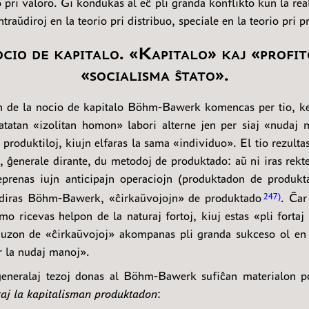
o pri valoro. Ĝi kondukas al eĉ pli granda konflikto kun la real
traŭdiroj en la teorio pri distribuo, speciale en la teorio pri pr
ocio de kapitalo. «Kapitalo» kaj «profit
«socialisma ŝtato».
 de la nocio de kapitalo Böhm-Bawerk komencas per tio, ke
ŝatatan «izolitan homon» labori alterne jen per siaj «nudaj 
 produktiloj, kiujn elfaras la sama «individuo». El tio rezult
, ĝenerale dirante, du metodoj de produktado: aŭ ni iras rekte
eprenas iujn anticipajn operaciojn (produktadon de produkt
 diras Böhm-Bawerk, «ĉirkaŭvojojn» de produktado
. Ĉar
247
mo ricevas helpon de la naturaj fortoj, kiuj estas «pli fortaj
uzon de «ĉirkaŭvojoj» akompanas pli granda sukceso ol en
r la nudaj manoj».
ĝeneralaj tezoj donas al Böhm-Bawerk sufiĉan materialon p
kaj la kapitalisman produktadon
: