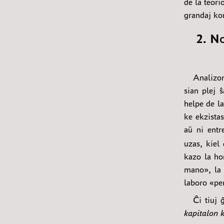
de la teori
grandaj kon
2. N
Analizon
sian plej 
helpe de la
ke ekzistas
aŭ ni entr
uzas, kiel
kazo la ho
mano», la 
laboro «pe
Ĉi tiuj 
kapitalon 