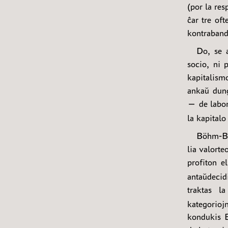
(por la re
ĉar tre of
kontraband
Do, se a
socio, ni 
kapitalism
ankaŭ dung
— de labor
la kapital
Böhm-Baw
lia valorte
profiton e
antaŭdecid
traktas l
kategorioj
kondukis 