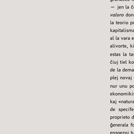
— jen la ĉe
valoro
dona
la teorio p
kapitalism
al la vara 
alivorte, 
estas la t
ĉiuj tiel 
de la deman
plej novaj
nur unu po
ekonomikis
kaj «natur
de specife
proprieto 
ĝenerala f
enspezoj tu