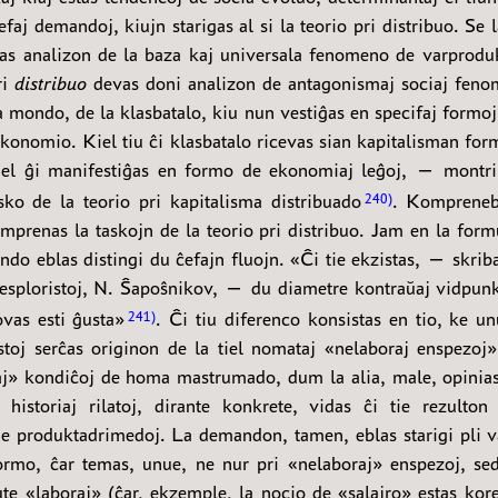
faj demandoj, kiujn starigas al si la teorio pri distribuo. Se l
s analizon de la baza kaj universala fenomeno de varprodu
ri
distribuo
devas doni analizon de antagonismaj sociaj feno
a mondo, de la klasbatalo, kiu nun vestiĝas en specifaj formoj
ekonomio. Kiel tiu ĉi klasbatalo ricevas sian kapitalisman form
kiel ĝi manifestiĝas en formo de ekonomiaj leĝoj, — montri
asko de la teorio pri kapitalisma distribuado
. Kompreneb
240
komprenas la taskojn de la teorio pri distribuo. Jam en la fo
do eblas distingi du ĉefajn fluojn. «Ĉi tie ekzistas, — skrib
 esploristoj, N. Ŝapoŝnikov, — du diametre kontraŭaj vidpunkt
vas esti ĝusta»
. Ĉi tiu diferenco konsistas en tio, ke u
241
toj serĉas originon de la tiel nomataj «nelaboraj enspezoj»
aj» kondiĉoj de homa mastrumado, dum la alia, male, opinias
 historiaj rilatoj, dirante konkrete, vidas ĉi tie rezulton
de produktadrimedoj. La demandon, tamen, eblas starigi pli va
ormo, ĉar temas, unue, ne nur pri «nelaboraj» enspezoj, se
te «laboraj» (ĉar, ekzemple, la nocio de «salajro» estas kore