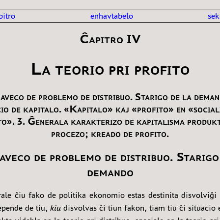
pitro
enhavtabelo
sek
Ĉapitro IV
La teorio pri profito
aveco de problemo de distribuo. Starigo de la deman
io de kapitalo. «Kapitalo» kaj «profito» en «social
to». 3. Ĝenerala karakterizo de kapitalisma produk
procezo; kreado de profito.
aveco de problemo de distribuo. Starigo
demando
ale ĉiu fako de politika ekonomio estas destinita disvolviĝi 
depende de tiu,
kiu
disvolvas ĉi tiun fakon, tiam tiu ĉi situacio 