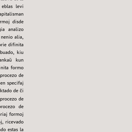
eblas levi
apitalisman
rmoj disde
ia analizo
nenio alia,
ie difinita
ibuado, kiu
 ankaŭ kun
inita formo
 procezo de
en specifaj
ktado de ĉi
u procezo de
procezo de
riaj formoj
oj, ricevado
do estas la