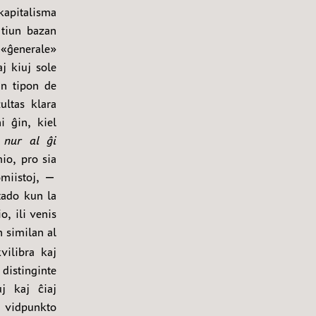
kapitalisma
 tiun bazan
 «ĝenerale»
j kiuj sole
an tipon de
ultas klara
i ĝin, kiel
j nur al ĝi
io, pro sia
omiistoj, —
ado kun la
o, ili venis
 similan al
ilibra kaj
distinginte
j kaj ĉiaj
a
vidpunkto