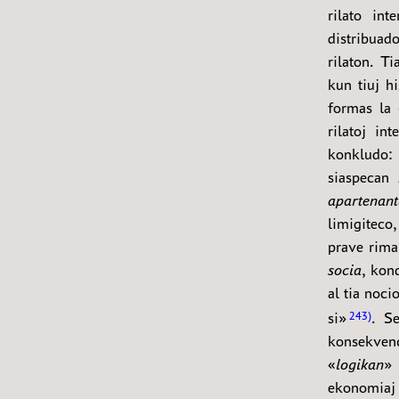
rilato int
distribuad
rilaton. T
kun tiuj h
formas la 
rilatoj in
konkludo: 
siaspecan
apartenant
limigiteco,
prave rim
socia
, kon
al tia noci
si»
. S
243
konsekvenc
«
logikan
» 
ekonomiaj 