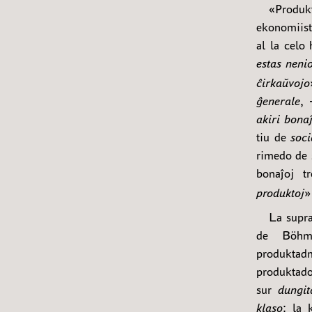
«Produkt
ekonomiis
al la celo
estas nenio
ĉirkaŭvojo
ĝenerale
, 
akiri bona
tiu de
soci
rimedo de 
bonaĵoj t
produktoj
»
La supra
de Böhm-
produktadm
produktado 
sur
dungit
klaso
: la 