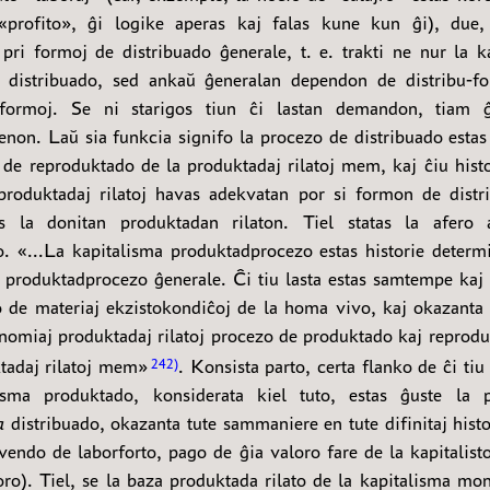
profito», ĝi logike aperas kaj falas kune kun ĝi), due, 
ri formoj de distribuado ĝenerale, t. e. trakti ne nur la k
distribuado, sed ankaŭ ĝeneralan dependon de distribu-fo
-formoj. Se ni starigos tiun ĉi lastan demandon, tiam ĝ
enon. Laŭ sia funkcia signifo la procezo de distribuado estas 
 de reproduktado de la produktadaj rilatoj mem, kaj ĉiu histor
roduktadaj rilatoj havas adekvatan por si formon de distr
as la donitan produktadan rilaton. Tiel statas la afero
o. «...La kapitalisma produktadprocezo estas historie determ
a produktadprocezo ĝenerale. Ĉi tiu lasta estas samtempe kaj
 de materiaj ekzistokondiĉoj de la homa vivo, kaj okazanta 
onomiaj produktadaj rilatoj procezo de produktado kaj reprodu
ktadaj rilatoj mem»
. Konsista parto, certa flanko de ĉi ti
242
lisma produktado, konsiderata kiel tuto, estas ĝuste la 
a
distribuado, okazanta tute sammaniere en tute difinitaj histo
vendo de laborforto, pago de ĝia valoro fare de la kapitalist
oro). Tiel, se la baza produktada rilato de la kapitalisma mon