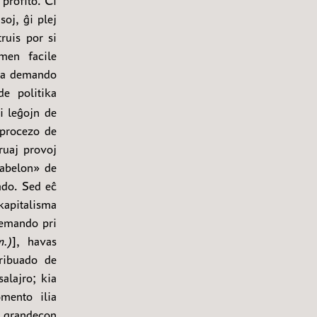
 profito. Ĉi
oj, ĝi plej
truis por si
men facile
 la demando
e politika
i leĝojn de
 procezo de
ruaj provoj
abelon» de
ado. Sed eĉ
kapitalisma
demando pri
m.)
], havas
tribuado de
salajro; kia
mento ilia
n grandecon