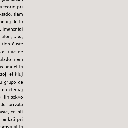
a teorio pri
ktado, tiam
menoj de la
, imanentaj
ulon, t. e.,
 tion ĝuste
le, tute ne
rmulado mem
as unu el la
oj, el kiuj
nu grupo de
 en eternaj
 ilin sekvo
 de privata
ste, en pli
d ankaŭ pri
lativa al la