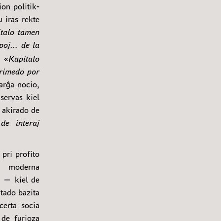
ion politik-
 iras rekte
talo tamen
poj... de la
. «
Kapitalo
 rimedo por
larĝa nocio,
servas kiel
 akirado de
de interaj
 pri profito
a moderna
s — kiel de
ktado bazita
certa socia
 de furioza