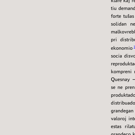
klare kaj r
tiu demand
forte tuŝas
solidan n
malkovrebl
pri distr
ekonomio
socia disv
reprodukta
kompreni 
Quesnay — 
se ne pren
produktado
distribua
grandegan 
valoroj int
estas rila
grandeco k