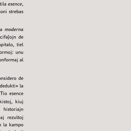
tila
esence
,
oni strebas
 la
moderna
cifaĵojn de
italo, tiel
formoj: unu
onformaj al
onsidero de
«dedukti» la
 Tio esence
stoj, kiuj
historiajn
aj rezultoj
n la kampo