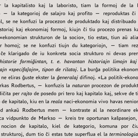
er la kapitalisto kaj la laboristo, tiam la formoj de la 
o — la kategorioj de salajro kaj profito — reproduktas ĉi
ial, se ne konfuzi la procezon de produktado kaj distribuado
istoriaj kaj ekonomiaj formoj, kiujn ĉi tiu procezo prenas ka
«ekonomian strukturon de la socio», tio estas, tiun aŭ ali
ter homoj; se ne konfuzi tiujn du kategoriojn, — tiam rez
ĉe klarigado de iu konkreta socia strukturo ni devas pren
historie formiĝintan, t. e. havantan historiajn limojn ka
ajn «specifaĵojn», tipon de rilatoj
. La burĝa politika ekonom
 ne eliras ĝuste ekster la
ĝeneralaj
difinoj. «La politik-ekon
arkas Rodbertus, — konfuzis la
naturan
procezon de produkt
diĉita per
rajto
de posedo pri tero kaj kapitalo kaj, sekve de ti
o de kapitalo, kiu en la
reala
naci-ekonomia vivo havas nenion
ed ankaŭ Rodbertus mem — kontraste al la neordinare ekv
a vidpunkto de Markso — kreis tre oportunan kaŝpasejon, 
nocion de kapitalo, kiel de kategorio, komuna por ĉiu
strukturoj, dum tio ĉi estas tute superflua el la
terminologi