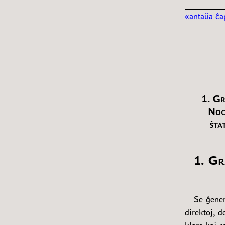
«antaŭa ĉa
1. Gr
Noc
ŝta
1. Gr
Se ĝener
direktoj, 