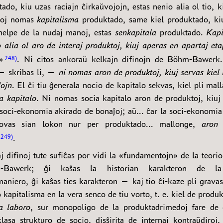
ado, kiu uzas raciajn ĉirkaŭvojojn, estas nenio alia ol tio, k
toj nomas
kapitalisma
produktado, same kiel produktado, kiu
 helpe de la nudaj manoj, estas
senkapitala
produktado.
Kapi
 alia ol aro de interaj produktoj, kiuj aperas en apartaj eta
»
. Ni citos ankoraŭ kelkajn difinojn de Böhm-Bawerk
248
— skribas li, —
ni nomas aron de produktoj, kiuj servas kiel
ĵojn
. El ĉi tiu ĝenerala nocio de kapitalo sekvas, kiel pli mal
a kapitalo
. Ni nomas socia kapitalo aron de produktoj, kiuj 
soci-ekonomia akirado de bonaĵoj; aŭ... ĉar la soci-ekonomia
rovas sian lokon nur per produktado... mallonge,
aron 
.
249
j difinoj tute sufiĉas por vidi la «fundamentojn» de la teorio
Bawerk; ĝi kaŝas la historian karakteron de l
aniero, ĝi kaŝas ties karakteron — kaj tio ĉi-kaze pli grava
kapitalisma en la vera senco de tiu vorto, t. e. kiel de produ
a laboro
, sur monopoligo de la produktadrimedoj fare de 
klasa strukturo de socio, disŝirita de internaj kontraŭdiroj,