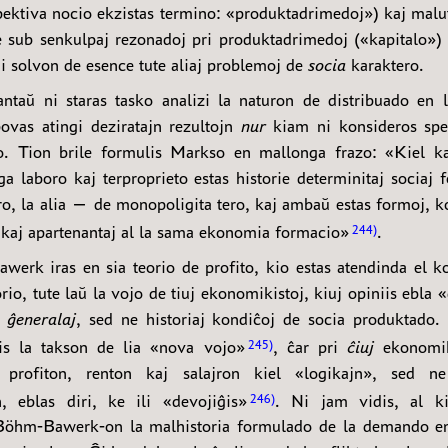
spektiva nocio ekzistas termino: «produktadrimedoj») kaj malu
te sub senkulpaj rezonadoj pri produktadrimedoj («kapitalo») 
i solvon de esence tute aliaj problemoj de
socia
karaktero.
ntaŭ ni staras tasko analizi la naturon de distribuado en
povas atingi deziratajn rezultojn
nur
kiam ni konsideros spe
o. Tion brile formulis Markso en mallonga frazo: «Kiel kap
a laboro kaj terproprieto estas historie determinitaj sociaj 
o, la alia — de monopoligita tero, kaj ambaŭ estas formoj, k
o kaj apartenantaj al la sama ekonomia formacio»
.
244
erk iras en sia teorio de profito, kio estas atendinda el k
orio, tute laŭ la vojo de tiuj ekonomikistoj, kiuj opiniis ebla 
l
ĝeneralaj
, sed ne historiaj kondiĉoj de socia produktado.
is la takson de lia «nova vojo»
, ĉar pri
ĉiuj
ekonomiki
245
a profiton, renton kaj salajron kiel «logikajn», sed ne 
n, eblas diri, ke ili «devojiĝis»
. Ni jam vidis, al ki
246
Böhm-Bawerk-on la malhistoria formulado de la demando e