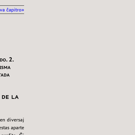
va ĉapitro»
do. 2.
isma
tada
 de la
en diversaj
estas aparte