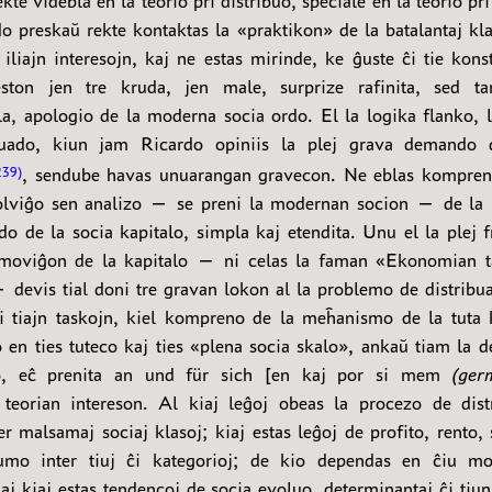
ekte videbla en la teorio pri distribuo, speciale en la teorio pri
o preskaŭ rekte kontaktas la «praktikon» de la batalantaj klas
 iliajn interesojn, kaj ne estas mirinde, ke ĝuste ĉi tie kons
eston jen tre kruda, jen male, surprize rafinita, sed ta
a, apologio de la moderna socia ordo. El la logika flanko,
ibuado, kiun jam Ricardo opiniis la plej grava demando d
, sendube havas unuarangan gravecon. Ne eblas kompren
239
olviĝo sen analizo — se preni la modernan socion — de la
do de la socia kapitalo, simpla kaj etendita. Unu el la plej f
moviĝon de la kapitalo — ni celas la faman «Ekonomian t
devis tial doni tre gravan lokon al la problemo de distribu
i tiajn taskojn, kiel kompreno de la meĥanismo de la tuta 
 en ties tuteco kaj ties «plena socia skalo», ankaŭ tiam la 
do, eĉ prenita an und für sich [en kaj por si mem
(ger
teorian intereson. Al kiaj leĝoj obeas la procezo de dis
er malsamaj sociaj klasoj; kiaj estas leĝoj de profito, rento, 
tumo inter tiuj ĉi kategorioj; de kio dependas en ĉiu mo
aj kiaj estas tendencoj de socia evoluo, determinantaj ĉi tiu