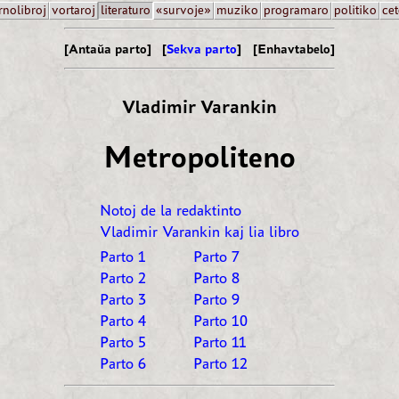
rnolibroj
vortaroj
literaturo
«survoje»
muziko
programaro
politiko
cet
[Antaŭa parto] [
Sekva parto
]
[Enhavtabelo]
Vladimir Varankin
Metropoliteno
Notoj de la redaktinto
Vladimir Varankin kaj lia libro
Parto 1
Parto 7
Parto 2
Parto 8
Parto 3
Parto 9
Parto 4
Parto 10
Parto 5
Parto 11
Parto 6
Parto 12