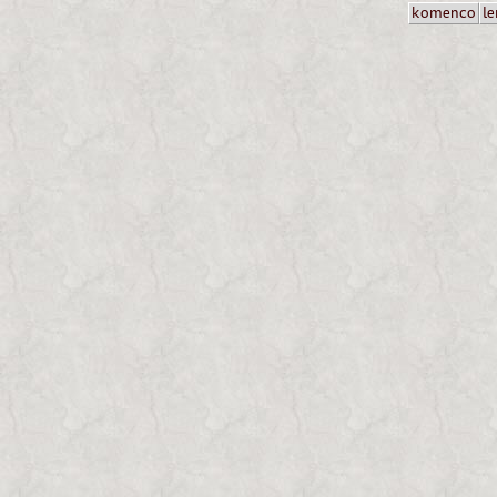
komenco
le