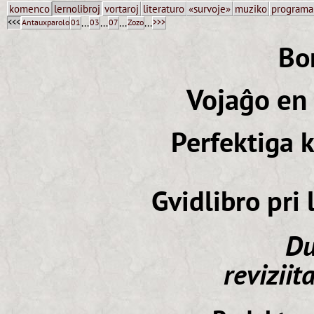
komenco
lernolibroj
vortaroj
literaturo
«survoje»
muziko
programa
...
...
...
...
<<<
Antauxparolo
01
03
07
Zozo
>>>
Bo
Vojaĝo en
Perfektiga 
Gvidlibro pri
Du
reviziit