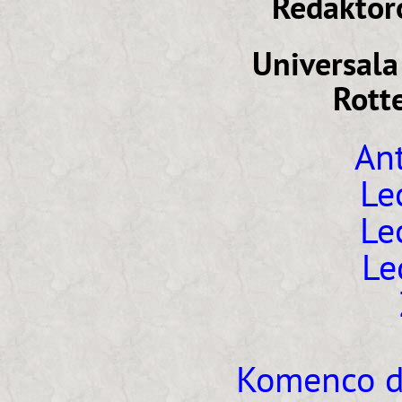
Redaktoro
Universala
Rott
An
Le
Le
Le
Komenco de