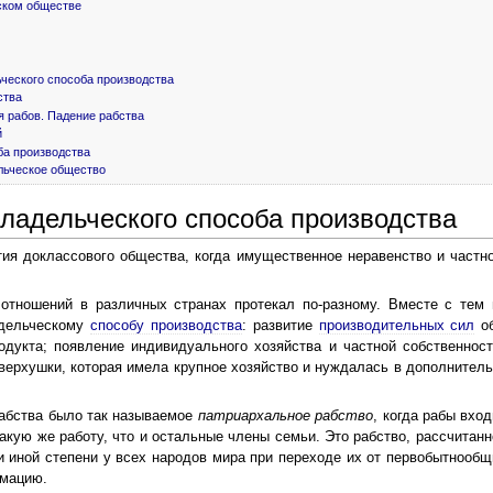
ском обществе
ьческого способа производства
ства
я рабов. Падение рабства
й
ба производства
ельческое общество
ладельческого способа производства
ития доклассового общества, когда имущественное неравенство и част
 отношений в различных странах протекал по-разному. Вместе с тем
адельческому
способу производства
: развитие
производительных сил
об
одукта; появление индивидуального хозяйства и частной собственнос
верхушки, которая имела крупное хозяйство и нуждалась в дополнитель
абства было так называемое
патриархальное рабство
, когда рабы вх
акую же работу, что и остальные члены семьи. Это рабство, рассчитан
 иной степени у всех народов мира при переходе их от первобытнообщи
мацию.