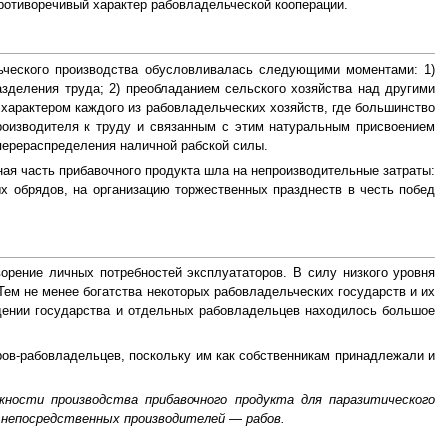
противоречивый характер рабовладельческой кооперации.
ьческого производства обусловливалась следующими моментами: 1)
зделения труда; 2) преобладанием сельского хозяйства над другими
характером каждого из рабовладельческих хозяйств, где большинство
роизводителя к труду и связанным с этим натуральным присвоением
перераспределения наличной рабской силы.
ная часть прибавочного продукта шла на непроизводительные затраты:
х обрядов, на организацию торжественных празднеств в честь побед
рение личных потребностей эксплуататоров. В силу низкого уровня
Тем не менее богатства некоторых рабовладельческих государств и их
адении государства и отдельных рабовладельцев находилось большое
ров-рабовладельцев, поскольку им как собственникам принадлежали и
жности производства прибавочного продукта для паразитического
 непосредственных производителей — рабов.