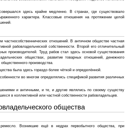
 совершался здесь крайне медленно. В странах, где существовало
ыраженного характера. Классовые отношения на протяжении целой
шений.
ем частнособственнических отношений. В античном обществе частная
тивной рабовладельческой собственности. Второй его отличительный
дных производителей. Труд рабов стал здесь основой существования
адельческих обществах, развитие товарных отношений, денежного
 общественного производства.
щества была здесь гораздо более чёткой и определённой.
 особенности во многом определялись спецификой развития различных
шениями и античными, и те, и другие являлись по своему существу
ихся в коллективной или частной собственности рабовладельцев.
овладельческого общества
 ремесло. Возникшие ещё в недрах первобытного общества, при