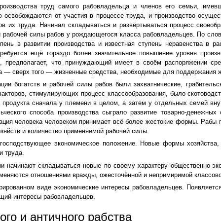
роизводства труд самого рабовладельца и членов его семьи, имевш
 освобождаются от участия в процессе труда, и производство осущес
ов их труда. Начинал складываться и развёртываться процесс своеобр
а и рабочей силы рабов у рождающегося класса рабовладельцев. По сл
пень в развитии производства и известная ступень неравенства в р
требуется ещё гораздо более значительное повышение уровня произв
, предполагает, что принуждающий имеет в своём распоряжении ср
ва — сверх того — жизненные средства, необходимые для поддержания 
ации богатств и рабочей силы рабов были захватнические, грабител
кторов, стимулирующих процесс классообразования, было скотоводств
о продукта сначала у племени в целом, а затем у отдельных семей вн
ческого способа производства сыграло развитие товарно-денежных
ация человека человеком принимает всё более жестокие формы. Рабы п
зяйств и количество применяемой рабочей силы.
 господствующее экономическое положение. Новые формы хозяйства
и труда.
и начинают складываться новые по своему характеру общественно-эк
сменяются отношениями вражды, ожесточённой и непримиримой классово
трированном виде экономические интересы рабовладельцев. Появляетс
щий интересы рабовладельцев.
го и античного рабства