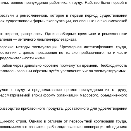
ильственное принуждение работника к труду. Рабство было первой в
крестьян и ремесленников, которое в первый период существования
вах существовали формы эксплуатации, основанные на экономической
ян хирело, разорялось. Одни свободные крестьяне и ремесленники
еления — античного люмпен-пролетариата.
арские методы эксплуатации. Чрезмерная интенсификация труда,
остоянии с целью присвоения не только прибавочного, но и части
продолжительности жизни.
и рабов через довольно короткие промежутки времени. Необходимость
ствлялось главным образом путём увеличения числа эксплуатируемых.
улов к труду и предполагавшие прямое принуждение их к труду,
ассматриваемой эпохи форму организации массового, объединённого
роизводство прибавочного продукта, достаточного для удовлетворения
инного строя. Однако в отличие от первобытной кооперации труда,
экономического развития, рабовладельческая кооперация объединяла