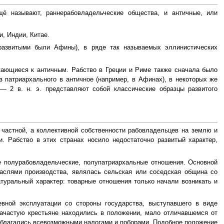
ещё называют, раннерабовладельческие общества, и античные, или
, Индии, Китае.
 развитыми были Афины), в ряде так называемых эллинистических
жающиеся к античным. Рабство в Греции и Риме также сначала было
 патриархального в античное (например, в Афинах), в некоторых же
 — 2 в. н. э. представляют собой классические образцы развитого
 частной, а коллективной собственности рабовладельцев на землю и
. Рабство в этих странах носило недостаточно развитый характер,
е полурабовладельческие, полупатриархальные отношения. Основной
раслями производства, являлась сельская или соседская община со
уральный характер: товарные отношения только начали возникать и
евной эксплуатации со стороны государства, выступавшего в виде
Зачастую крестьяне находились в положении, мало отличавшемся от
, облагались всевозможными налогами и поборами. Подобное положение