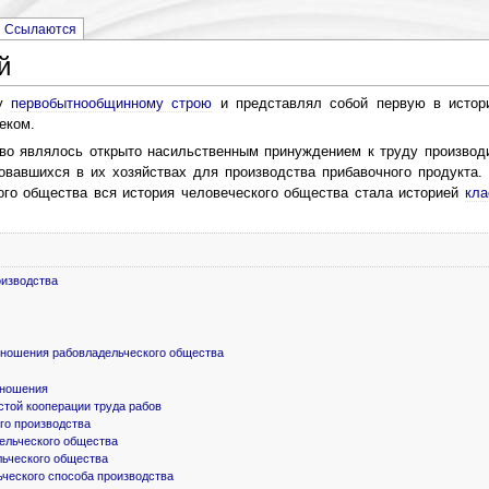
Ссылаются
й
ну
первобытнообщинному строю
и представлял собой первую в истор
еком.
во являлось открыто насильственным принуждением к труду производ
овавшихся в их хозяйствах для производства прибавочного продукта
го общества вся история человеческого общества стала историей
кла
оизводства
тношения рабовладельческого общества
тношения
стой кооперации труда рабов
го производства
ельческого общества
льческого общества
ьческого способа производства