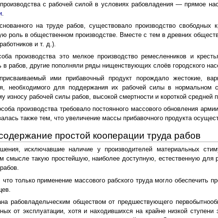
производства с рабочей силой в условиях рабовладения — прямое нас
и
.
основанного на труде рабов, существовало производство свободных 
ую роль в общественном производстве. Вместе с тем в древних общест
аботников и т. д.).
соба производства это мелкое производство ремесленников и кресть
 в рабов, другие пополняли ряды нищенствующих слоёв городского нас
присваиваемый ими прибавочный продукт порождало жестокие, варв
я, необходимого для поддержания их рабочей силы в нормальном с
му износу рабочей силы рабов, высокой смертности и короткой средней 
соба производства требовало постоянного массового обновления арми
валась также тем, что увеличение массы прибавочного продукта осуще
 содержание простой кооперации труда рабов
ошения, исключавшие наличие у производителей материальных стим
м смысле такую простейшую, наиболее доступную, естественную для р
рабов.
, что только применение массового рабского труда могло обеспечить п
цев.
ана рабовладельческим обществом от предшествующего первобытнообщ
ых от эксплуатации, хотя и находившихся на крайне низкой ступени 