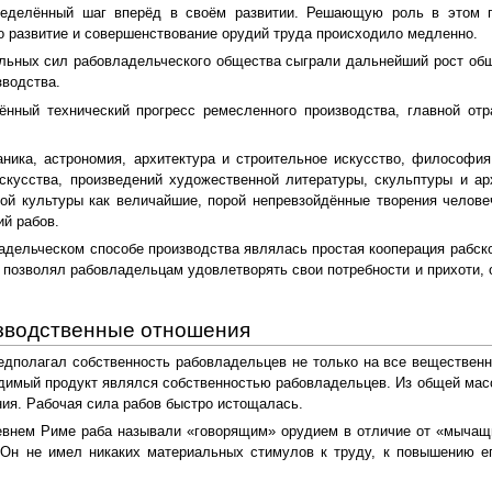
ределённый шаг вперёд в своём развитии. Решающую роль в этом п
о развитие и совершенствование орудий труда происходило медленно.
льных сил рабовладельческого общества сыграли дальнейший рост общ
зводства.
ённый технический прогресс ремесленного производства, главной от
ника, астрономия, архитектура и строительное искусство, философия
искусства, произведений художественной литературы, скульптуры и а
ой культуры как величайшие, порой непревзойдённые творения челове
ий рабов.
адельческом способе производства являлась простая кооперация рабско
й позволял рабовладельцам удовлетворять свои потребности и прихоти,
зводственные отношения
дполагал собственность рабовладельцев не только на все вещественн
димый продукт являлся собственностью рабовладельцев. Из общей мас
ия. Рабочая сила рабов быстро истощалась.
евнем Риме раба называли «говорящим» орудием в отличие от «мычащ
. Он не имел никаких материальных стимулов к труду, к повышению ег