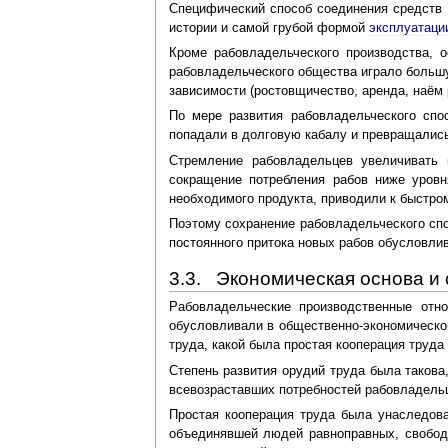
Специфический способ соединения средств 
истории и самой грубой формой
эксплуатаци
Кроме рабовладельческого производства, 
рабовладельческого общества играло больш
зависимости (ростовщичество, аренда, наём р
По мере развития рабовладельческого спо
попадали в долговую кабалу и превращались
Стремление рабовладельцев увеличивать 
сокращение потребления рабов ниже уровн
необходимого продукта, приводили к быстро
Поэтому сохранение рабовладельческого спо
постоянного притока новых рабов обусловли
3.3. Экономическая основа и
Рабовладельческие производственные отн
обусловливали в общественно-экономическо
труда, какой была простая кооперация труда 
Степень развития орудий труда была такова
всевозраставших потребностей рабовладель
Простая кооперация труда была унаследов
объединявшей людей равноправных, свободн