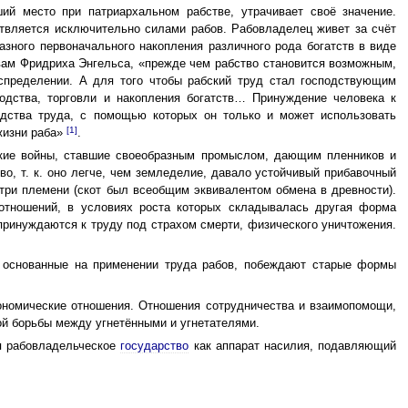
ий место при патриархальном рабстве, утрачивает своё значение.
твляется исключительно силами рабов. Рабовладелец живет за счёт
азного первоначального накопления различного рода богатств в виде
овам Фридриха Энгельса, «прежде чем рабство становится возможным,
аспределении. А для того чтобы рабский труд стал господствующим
одства, торговли и накопления богатств… Принуждение человека к
едства труда, с помощью которых он только и может использовать
[1]
жизни раба»
.
ьские войны, ставшие своеобразным промыслом, дающим пленников и
о, т. к. оно легче, чем земледелие, давало устойчивый прибавочный
утри племени (скот был всеобщим эквивалентом обмена в древности).
 отношений, в условиях роста которых складывалась другая форма
ринуждаются к труду под страхом смерти, физического уничтожения.
, основанные на применении труда рабов, побеждают старые формы
ономические отношения. Отношения сотрудничества и взаимопомощи,
й борьбы между угнетёнными и угнетателями.
я рабовладельческое
государство
как аппарат насилия, подавляющий