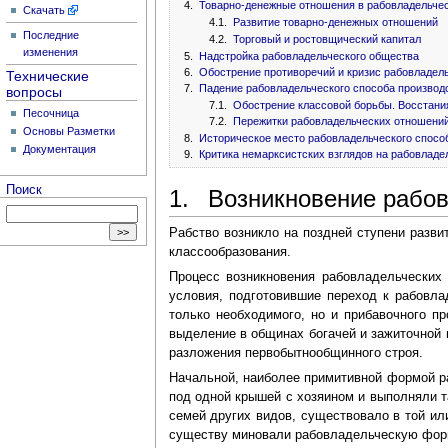
4.
Товарно-денежные отношения в рабовладельче
Скачать
4.1.
Развитие товарно-денежных отношений
Последние
4.2.
Торговый и ростовщический капитал
изменения
5.
Надстройка рабовладельческого общества
6.
Обострение противоречий и кризис рабовладел
Технические
7.
Падение рабовладельческого способа производ
вопросы
7.1.
Обострение классовой борьбы. Восстани
Песочница
7.2.
Пережитки рабовладельческих отношени
Основы Разметки
8.
Историческое место рабовладельческого спосо
Документация
9.
Критика немарксистских взглядов на рабовлад
Поиск
1. Возникновение рабов
Рабство возникло на поздней ступени разв
классообразования.
Процесс возникновения рабовладельческих
условия, подготовившие переход к рабовл
только необходимого, но и прибавочного пр
выделение в общинах богачей и зажиточной 
разложения первобытнообщинного строя.
Начальной, наиболее примитивной формой р
под одной крышей с хозяином и выполняли т
семей других видов, существовало в той или
существу миновали рабовладельческую фор