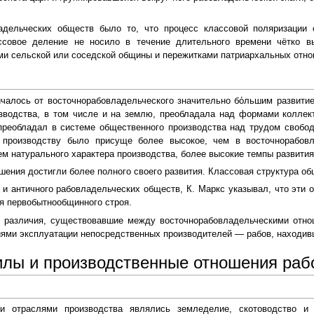
адельческих обществ было то, что процесс классовой поляризации
ассовое деление не носило в течение длительного времени чётко в
ми сельской или соседской общины и пережитками патриархальных отно
чалось от восточнорабовладельческого значительно бо́льшим развити
изводства, в том числе и на землю, преобладала над формами коллек
 преобладал в системе общественного производства над трудом свобо
 производству было присуще более высокое, чем в восточнорабовл
ем натурального характера производства, более высокие темпы развития
ения достигли более полного своего развития. Классовая структура об
о и античного рабовладельческих обществ, К. Маркс указывал, что эти
я первобытнообщинного строя.
, различия, существовавшие между восточнорабовладельческими отно
ями эксплуатации непосредственных производителей — рабов, находивш
лы и производственные отношения раб
и отраслями производства являлись земледелие, скотоводство и