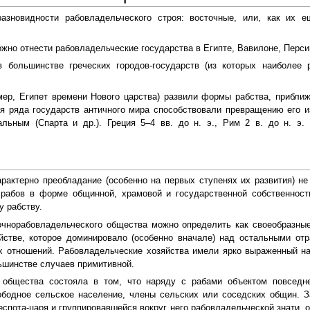
азновидности рабовладельческого строя: восточные, или, как их 
но отнести рабовладельческие государства в Египте, Вавилоне, Персии
в большинстве греческих городов-государств (из которых наиболее
мер, Египет времени Нового царства) развили формы рабства, прибли
я ряда государств античного мира способствовали превращению его из
льным (Спарта и др.). Греция 5–4 вв. до н. э., Рим 2 в. до н. э.
рактерно преобладание (особенно на первых ступенях их развития) не
 рабов в форме общинной, храмовой и государственной собственности
 рабству.
очнорабовладельческого общества можно определить как своеобразны
йстве, которое доминировало (особенно вначале) над остальными от
 отношений. Рабовладельческие хозяйства имели ярко выраженный нат
ьшинстве случаев примитивной.
 общества состояла в том, что наряду с рабами объектом повседн
ободное сельское население, члены сельских или соседских общин. 
деспота-царя и группировавшейся вокруг него рабовладельческой знати