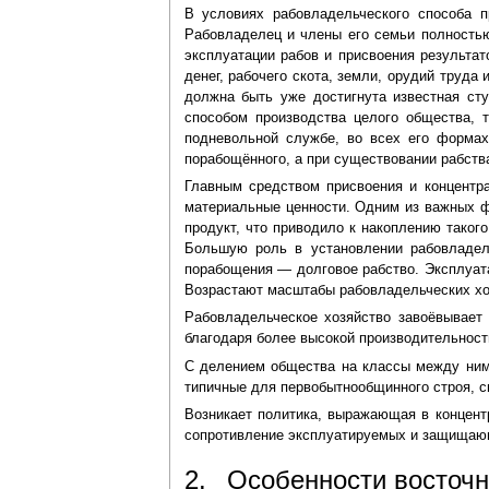
В условиях рабовладельческого способа п
Рабовладелец и члены его семьи полностью
эксплуатации рабов и присвоения результат
денег, рабочего скота, земли, орудий труд
должна быть уже достигнута известная сту
способом производства целого общества, 
подневольной службе, во всех его формах
порабощённого, а при существовании рабст
Главным средством присвоения и концентр
материальные ценности. Одним из важных фа
продукт, что приводило к накоплению таког
Большую роль в установлении рабовладель
порабощения — долговое рабство. Эксплуат
Возрастают масштабы рабовладельческих хо
Рабовладельческое хозяйство завоёвывает
благодаря более высокой производительност
С делением общества на классы между ним
типичные для первобытнообщинного строя, 
Возникает политика, выражающая в концен
сопротивление эксплуатируемых и защищаю
2. Особенности восточно