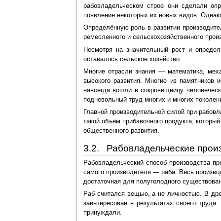
рабовладельческом строе они сделали оп
появление некоторых их новых видов. Однак
Определённую роль в развитии производите
ремесленного и сельскохозяйственного прои
Несмотря на значительный рост и определ
оставалось сельское хозяйство.
Многие отрасли знания — математика, меха
высокого развития. Многие из памятников 
навсегда вошли в сокровищницу человеческ
подневольный труд многих и многих поколен
Главной производительной силой при рабовл
такой объём прибавочного продукта, которы
общественного развития.
3.2. Рабовладельческие прои
Рабовладельческий способ производства пре
самого производителя — раба. Весь произво
достаточная для полуголодного существован
Раб считался вещью, а не личностью. В др
заинтересован в результатах своего труда
принуждали.