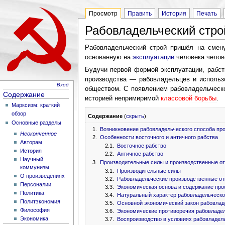
Просмотр
Править
История
Печать
Рабовладельческий стро
Рабовладельческий строй пришёл на сме
основанную на
эксплуатации
человека челов
Будучи первой формой эксплуатации, рабст
производства — рабовладельцев и использ
Вход
обществом. С появлением рабовладельческо
Содержание
историей непримиримой
классовой борьбы
.
Марксизм: краткий
обзор
Содержание
(
скрыть
)
Основные разделы
1.
Возникновение рабовладельческого способа пр
Неоконченное
2.
Особенности восточного и античного рабства
Авторам
2.1.
Восточное рабство
История
2.2.
Античное рабство
Научный
3.
Производительные силы и производственные о
коммунизм
3.1.
Производительные силы
О произведениях
3.2.
Рабовладельческие производственные о
Персоналии
3.3.
Экономическая основа и содержание про
Политика
3.4.
Натуральный характер рабовладельческо
Политэкономия
3.5.
Основной экономический закон рабовлад
Философия
3.6.
Экономические противоречия рабовладе
Экономика
3.7.
Воспроизводство в условиях рабовладел