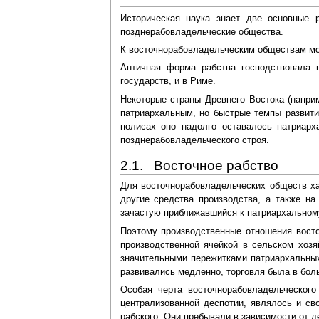
Историческая наука знает две основные р
позднерабовладельческие общества.
К восточнорабовладельческим обществам мож
Античная форма рабства господствовала 
государств, и в Риме.
Некоторые страны Древнего Востока (напри
патриархальным, но быстрые темпы развити
полисах оно надолго оставалось патриарха
позднерабовладельческого строя.
2.1. Восточное рабство
Для восточнорабовладельческих обществ ха
другие средства производства, а также на
зачастую приближавшийся к патриархальному
Поэтому производственные отношения вост
производственной ячейкой в сельском хозя
значительными пережитками патриархальных
развивались медленно, торговля была в бол
Особая черта восточнорабовладельческого
централизованной деспотии, являлось и св
рабского. Они пребывали в зависимости от 