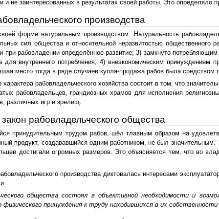
и и не заинтересованных в результатах своей работы. Это определяло 
абовладельческого производства
своей форме натуральным производством. Натуральность рабовладел
льных сил общества и относительной неразвитостью общественного ра
и при рабовладении определённое развитие; 3) замкнуто потребляющим 
а для внутреннего потребления; 4) внеэкономическим принуждением п
шая место тогда в ряде случаев купля-продажа рабов была средством 
характера рабовладельческого хозяйства состоит в том, что значитель
атых рабовладельцев, грандиозных храмов для исполнения религиозны
в, различных игр и зрелищ.
 закон рабовладельческого общества
йся принудительным трудом рабов, шёл главным образом на удовлетво
чный продукт, создававшийся одним работником, не был значительным. 
льцев достигали огромных размеров. Это объясняется тем, что во вл
рабовладельческого производства диктовалась интересами эксплуатато
и.
льческого общества состоял в объективной необходимости и возмо
 физического принуждения к труду находившихся в их собственности