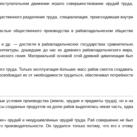
оступательном движении играло совершенствование орудий труда,
ественного разделения труда, специализация, происходившая внутри
раслью общественного производства в рабовладельческом обществе
 и др. — достигли в рабовладельческих государствах сравнительно
рхитектуры, дошедшие до нас из древнего рабовладельческого мира,
ческого гения. Материальной основой этой древней цивилизации был
го труда. Только эксплуатация больших масс рабов смогла создавать
 освобождал их от необходимости трудиться, обеспечивал потребности
ые условия производства (землю, орудия и предметы труда), но и на
сы созданных продуктов на долю рабов выделялась некая часть, едва
их» орудий и неодушевлённых орудий труда. Раб совершенно не был
о производительности. Он трудился только потому, что его к этому