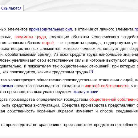
Ссылаются
щных элементов
производительных сил
, в отличие от личного элемента
п
первых,
предметы труда
, служащие объектом человеческого воздейс
ится главным образом
сырьё
, т. е. предметы природы, подвергнутые у
всех вещественных элементов, которые человек использует для возд
и, обрабатываемая земля). Из всех средств труда наибольшее значен
ловек увеличивает свои естественные силы и которые выступают мери
овательно, и показателем тех общественных отношений, при которых 
[1]
м, как производится, какими средствами труда»
.
тва характеризует общественно-производственные отношения людей, к
тализма
средства производства находятся в
частной собственности
, чт
ства производства выступают орудием
эксплуатации
.
дств производства определяется господством
общественной собственн
т быть средством эксплуатации. Средства производства представляют 
кая собственность коренным образом изменяет и способ соединени
тв производства по сравнению с производством предметов потребления