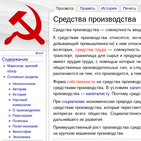
Просмотр
Править
История
Печать
Средства производства
Средства производства — совокупность ве
К средствам производства относятся, во-
добывающей промышленности) к ним относ
во-вторых,
средства труда
— совокупность 
Вход
транспорт, хранилища для сырья и продукци
Содержание
имеют орудия труда, с помощью которых че
Марксизм: краткий
общественных производительных сил, а след
обзор
различаются не тем, что производится, а те
Основные разделы
Форма
собственности
на средства производс
Неоконченное
средствами производства. В условиях
капи
Авторам
производства —
капиталисту
. Поэтому сред
История
Научный
При
социализме
экономическая природа сре
коммунизм
средствам производства, которые перестаю
О произведениях
интересах всего общества. Социалистичес
Персоналии
дальнейшего их развития.
Политика
Политэкономия
Преимущественный рост производства средс
Философия
на крупном машинном производстве.
Экономика