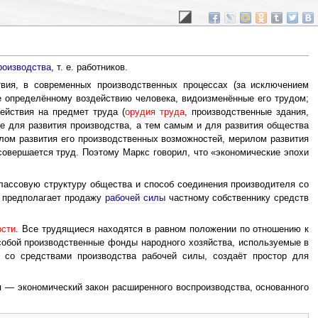
роизводства
, т. е. работников.
твия, в современных производственных процессах (за исключением
же определённому воздействию человека, видоизменённые его трудом;
ействия на предмет труда (
орудия труда
, производственные здания,
ие для развития производства, а тем самым и для развития общества
лом развития его производственных возможностей, мерилом развития
совершается труд. Поэтому Маркс говорил, что «экономические эпохи
лассовую структуру общества и способ соединения производителя со
о предполагает продажу
рабочей силы
частному собственнику средств
ости
. Все трудящиеся находятся в равном положении по отношению к
собой производственные фонды народного хозяйства, используемые в
я со средствами производства рабочей силы, создаёт простор для
 — экономический закон расширенного воспроизводства, основанного