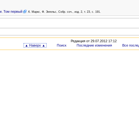
и. Том первый
. К. Маркс, Ф. Энгельс, Собр. соч., изд. 2, т. 23, с. 191.
Редакция от 29.07.2012 17:12
▲ Наверх ▲
Поиск
Последние изменения
Все после