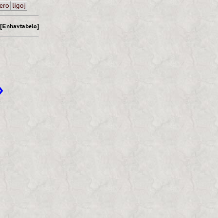
ero
ligoj
[Enhavtabelo]
»