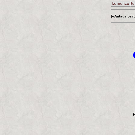
komenco
le
[«Antaŭa part
E