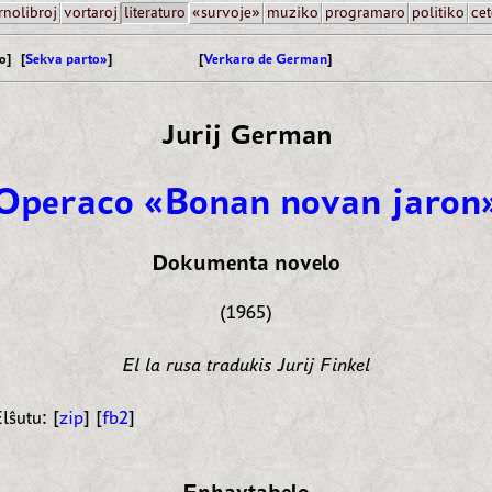
rnolibroj
vortaroj
literaturo
«survoje»
muziko
programaro
politiko
cet
o] [
Sekva parto»
]
[
Verkaro de German
]
Jurij German
Operaco «Bonan novan jaron
Dokumenta novelo
(1965)
El la rusa tradukis Jurij Finkel
lŝutu: [
zip
] [
fb2
]