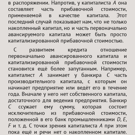
в распоряжении. Напротив, у капиталиста
A
она
составляет часть прибавочной стоимости,
применяемой в качестве капитала. Этот
последний случай показывает нам, что не только
накопленный капитал, но и часть первоначально
авансируемого капитала может быть просто
капитализированной прибавочной стоимостью.
С развитием кредита отношение
первоначально авансированного капитала и
капитализированной прибавочной стоимости
становится ещё более запутанным. Например,
капиталист
A
занимает у банкира
C
часть
производительного капитала, с которым он
начинает предприятие или ведёт его в течение
года. Вначале у него нет собственного капитала,
достаточного для ведения предприятия. Банкир
C
ссужает ему сумму, которая состоит
исключительно из прибавочной стоимости,
положенной в его банк промышленниками
D
,
E
,
F
и т. д. С точки зрения капиталиста
A
при этом
пока ещё и речи нет о накопленном капитале.