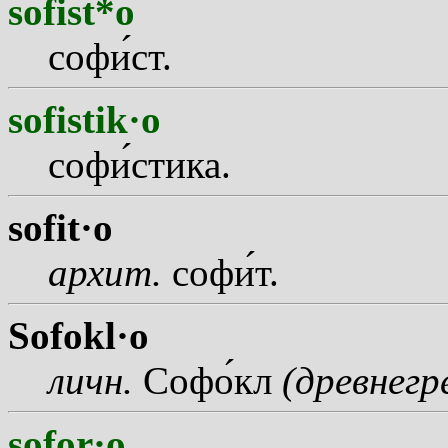
sofist*o
соф
и
ст.
sofistik·o
соф
и
стика.
sofit·o
архит.
соф
и
т.
Sofokl·o
личн.
Соф
о
кл
(древнегр
sofor·o