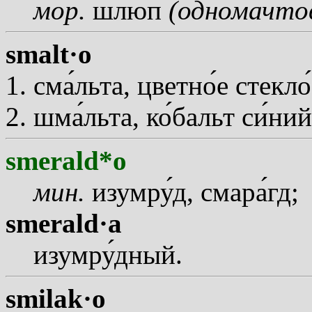
мор.
шлюп
(одномачтов
smalt·o
см
а
льта, цветн
о
е стекл
о
шм
а
льта, к
о
бальт с
и
ни
smerald*o
мин.
изумр
у
д, смар
а
гд;
smerald·a
изумр
у
дный.
smilak·o