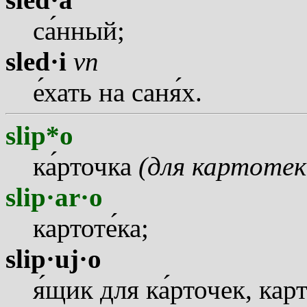
с
а
нный;
sled·i
vn
е
хать на сан
я
х.
slip*o
к
а
рточка
(для картотек
slip·ar·o
картот
е
ка;
slip·uj·o
я
щик для к
а
рточек, кар