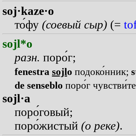
soj·kaze·o
т
о
фу
(соевый сыр)
(=
to
sojl*o
разн.
пор
о
г;
fenestra
sojl
o
подок
о
нник;
s
de senseblo
пор
о
г чувств
и
т
sojl·a
пор
о
говый;
пор
о
жистый
(о реке)
.