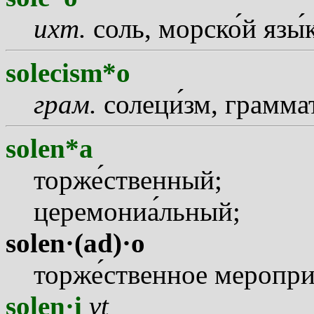
ихт.
соль, морск
о
й яз
ы
solecism*o
грам.
солец
и
зм, грамма
solen*a
торж
е
ственный;
церемони
а
льный;
solen·(ad)·o
торж
е
ственное меропр
solen·i
vt