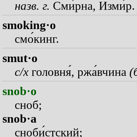
назв.
г.
См
и
рна, Изм
и
р.
smoking·o
см
о
кинг.
smut·o
с/х
головн
я
, рж
а
вчина
(
snob·o
сноб;
snob·a
сноб
и
стский;