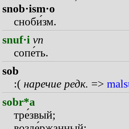
snob·ism·o
сноб
и
зм.
snuf·i
vn
соп
е
ть.
sob
:(
наречие
редк.
=>
mals
sobr*a
тр
е
звый;
возд
е
ржанный;