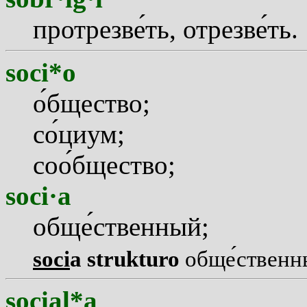
протрезв
е
ть, отрезв
е
ть.
soci*o
о
бщество;
с
о
циум;
со
о
бщество;
soci·a
общ
е
ственный;
soci
a strukturo
общ
е
ственн
social*a