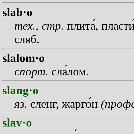
slab·o
тех., стр.
плит
а
, пласт
сляб.
slalom·o
спорт.
сл
а
лом.
slang·o
яз.
сленг, жарг
о
н
(проф
slav·o