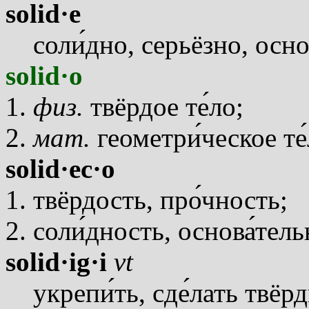
solid·e
сол
и
дно, серьёзно, осн
solid·o
физ.
твёрдое т
е
ло;
мат.
геометр
и
ческое т
е
solid·ec·o
твёрдость, пр
о
чность;
сол
и
дность, основ
а
тель
solid·ig·i
vt
укреп
и
ть, сд
е
лать твёр