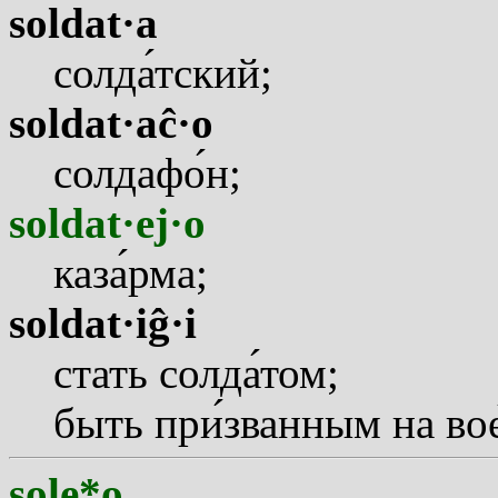
soldat·a
солд
а
тский;
soldat·aĉ·o
солдаф
о
н;
soldat·ej·o
каз
а
рма;
soldat·iĝ·i
стать солд
а
том;
быть пр
и
званным на во
sole*o