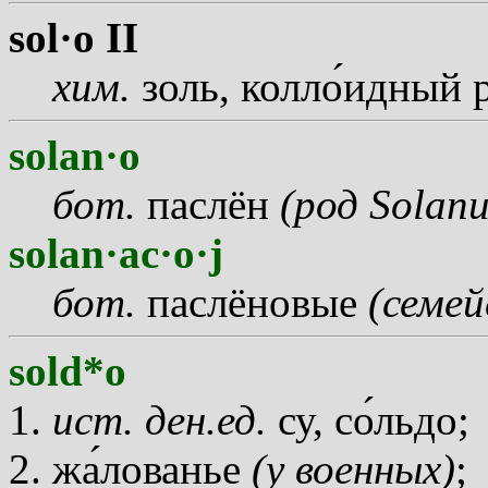
sol·o II
хим.
золь, колл
о
идный р
solan·o
бот.
паслён
(род Solan
solan·ac·o·j
бот.
паслёновые
(семей
sold*o
ист. ден.ед.
су, с
о
льдо;
ж
а
лованье
(у военных)
;