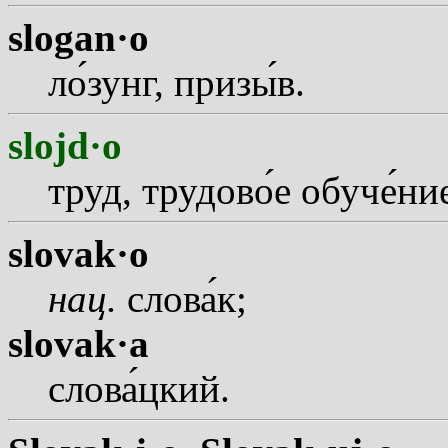
slogan·o
л
о
зунг, приз
ы
в.
slojd·o
труд, трудов
о
е обуч
е
ни
slovak·o
нац.
слов
а
к;
slovak·a
слов
а
цкий.