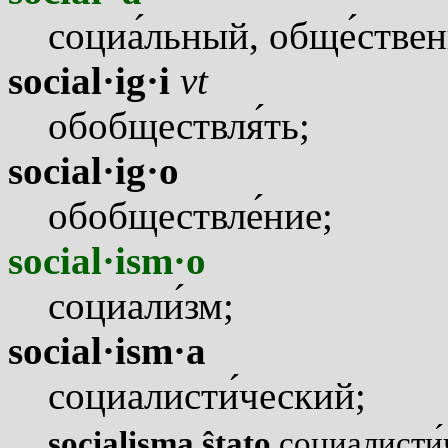
соци
а
льный, общ
е
стве
social·ig·i
vt
обобществл
я
ть;
social·ig·o
обобществл
е
ние;
social·ism·o
социал
и
зм;
social·ism·a
социалист
и
ческий;
social
isma ŝtato
социалист
и