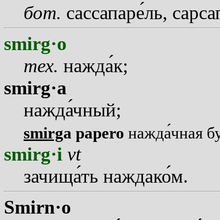
бот.
сассапар
е
ль, сарса
smirg·o
тех.
нажд
а
к;
smirg·a
нажд
а
чный;
smirg
a papero
нажд
а
чная б
smirg·i
vt
зачищ
а
ть наждак
о
м.
Smirn·o