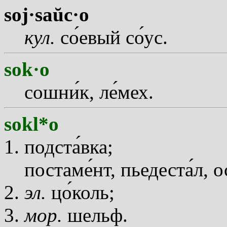
soj·saŭc·o
кул.
с
о
евый с
о
ус.
sok·o
сошн
и
к, л
е
мех.
sokl*o
подст
а
вка;
постам
е
нт, пьедест
а
л, 
эл.
ц
о
коль;
мор.
шельф.