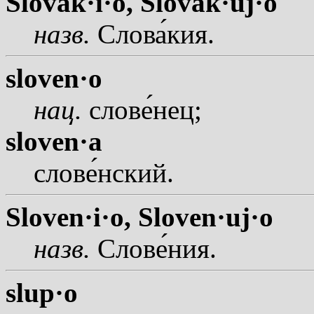
Slovak·i·o,
Slovak·uj·o
назв.
Слов
а
кия.
sloven·o
нац.
слов
е
нец;
sloven·a
слов
е
нский.
Sloven·i·o,
Sloven·uj·o
назв.
Слов
е
ния.
slup·o