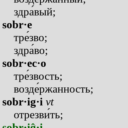
здр
а
вый;
sobr·e
тр
е
зво;
здр
а
во;
sobr·ec·o
тр
е
звость;
возд
е
ржанность;
sobr·ig·i
vt
отрезв
и
ть;
sobr·iĝ·i