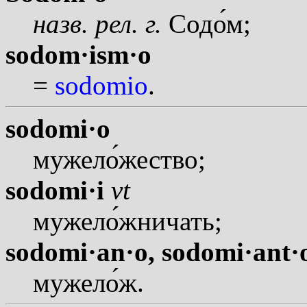
назв. рел.
г.
Сод
о
м;
sodom·ism·o
=
sodomio
.
sodomi·o
мужел
о
жество;
sodomi·i
vt
мужел
о
жничать;
sodomi·an·o,
sodomi·ant·
мужел
о
ж.