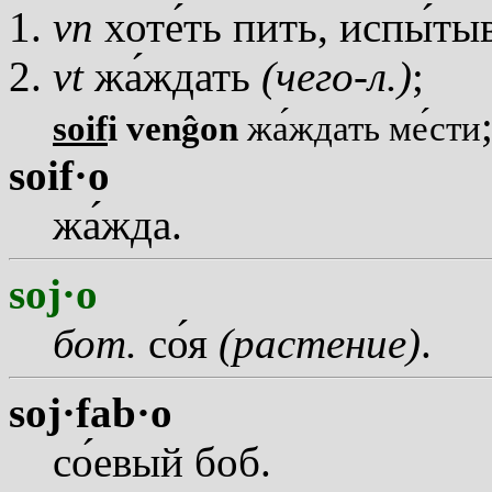
vn
хот
е
ть пить, исп
ы
ты
vt
ж
а
ждать
(чего-л.)
;
soif
i venĝon
ж
а
ждать м
е
сти
soif·o
ж
а
жда.
soj·o
бот.
с
о
я
(растение)
.
soj·fab·o
с
о
евый боб.