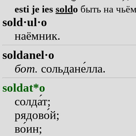
esti je ies
sold
o
быть на чьём
sold·ul·o
наёмник.
soldanel·o
бот.
сольдан
е
лла.
soldat*o
солд
а
т;
рядов
о
й;
в
о
ин;