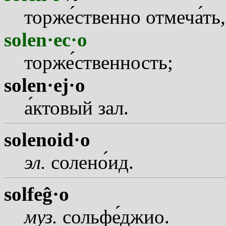
торж
е
ственно отмеч
а
ть
solen·ec·o
торж
е
ственность;
solen·ej·o
а
ктовый зал.
solenoid·o
эл.
солен
о
ид.
solfeĝ·o
муз.
сольф
е
джио.