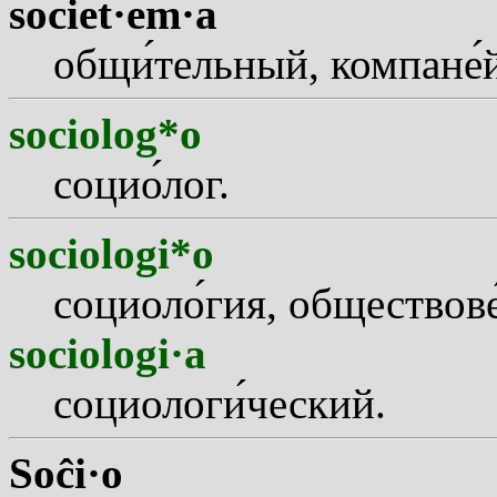
societ·em·a
общ
и
тельный, компан
е
sociolog*o
соци
о
лог.
sociologi*o
социол
о
гия, обществов
sociologi·a
социолог
и
ческий.
Soĉi·o