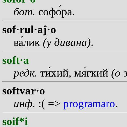
бот.
соф
о
ра.
sof·rul·aĵ·o
в
а
лик
(у дивана)
.
soft·a
редк.
т
и
хий, м
я
гкий
(о 
softvar·o
инф.
:( =>
programaro
.
soif*i