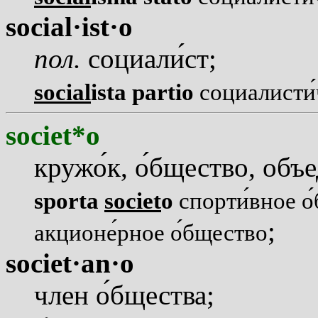
social·ist·o
пол.
социал
и
ст;
social
ista partio
социалист
и
societ*o
круж
о
к,
о
бщество, объ
sporta
societ
o
спорт
и
вное
о
;
акцион
е
рное
о
бщество
societ·an·o
член
о
бщества;