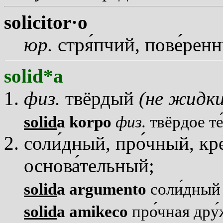
solicitor·o
юр.
стр
я
пчий, пов
е
рен
solid*a
физ.
твёрдый
(не жидки
solid
a korpo
физ.
твёрдое т
сол
и
дный, пр
о
чный, кр
основ
а
тельный;
solid
a argumento
сол
и
дный
solid
a amikeco
пр
о
чная др
у