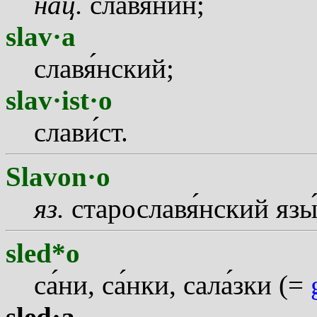
нац.
славян
и
н;
slav·a
слав
я
нский;
slav·ist·o
слав
и
ст.
Slavon·o
яз.
старослав
я
нский яз
sled*o
с
а
ни, с
а
нки, сал
а
зки (=
sled·a