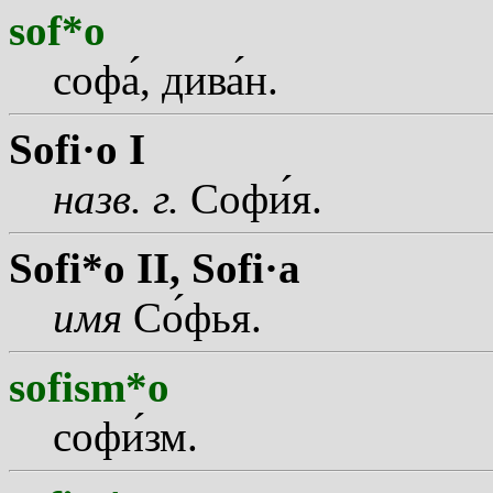
sof*o
соф
а
, див
а
н.
Sofi·o I
назв.
г.
Соф
и
я.
Sofi*o II,
Sofi·a
имя
С
о
фья.
sofism*o
соф
и
зм.