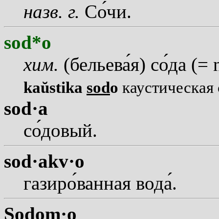
назв.
г.
С
о
чи.
sod*o
хим.
(бельев
а
я) с
о
да (= 
kaŭstika
sod
o
каустическая 
sod·a
с
о
довый.
sod·akv·o
газир
о
ванная вод
а
.
Sodom·o