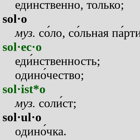
ед
и
нственно, т
о
лько;
sol·o
муз.
с
о
ло, с
о
льная п
а
рти
sol·ec·o
ед
и
нственность;
один
о
чество;
sol·ist*o
муз.
сол
и
ст;
sol·ul·o
один
о
чка.