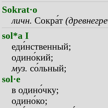
Sokrat·o
личн.
Сокр
а
т
(древнегр
sol*a I
ед
и
нственный;
один
о
кий;
муз.
с
о
льный;
sol·e
в один
о
чку;
один
о
ко;