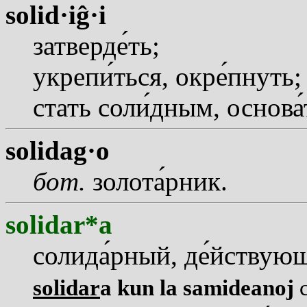
solid·iĝ·i
затверд
е
ть;
укреп
и
ться, окр
е
пнуть;
стать сол
и
дным, основ
а
solidag·o
бот.
золот
а
рник.
solidar*a
солид
а
рный, д
е
йствующ
solidar
a kun la samideanoj
с