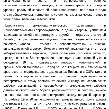
организованности росло и сопротивление рабочих
капиталистической эксплуатации; в последней трети 19 в. средний
уровень реальной заработной платы повысился; при этом в ряде
стран обнаружилась тенденция к усилению разрыва между лучше и
хуже оплачиваемыми категориями.
Перерастание домонополистического капитализма в
монополистический сопровождалось, с одной стороны, усилением
капиталистической эксплуатации, с другой — подъёмом стачечной
борьбы, распространением социалистических тенденций в «низах»
рабочего класса — отчасти в левоанархистской и анархо-
синдикалистской формах. Вместе с тем обнаруживались симптомы
«обуржуазивания» верхнего, лучше оплачиваемого слоя рабочих,
прежде всего в Великобритании, правящий класс которой уже с
середины 19 в. пользовался плодами колониальной и
промышленной монополии. Вслед за Великобританией эта рабочая
аристократия складывалась в др. странах Европы и в США, где она
также стала одним из социальных источников тред-юнионизма и
реформизма. К этому времени относится и создание католических
рабочих организаций. В европейском и американском рабочем
движении обострилась борьба реформистского и революционного
направлений, она всё более приобретала международный характер.
На рубеже 19 и 20 вв. численность промышленного пролетариата
достигла в США 10,4 млн. чел. (1900), в Великобритании 8,5 млн.
(1901), в Германии 8,5 млн. (1907), во Франции 3,4 млн. (1906), в