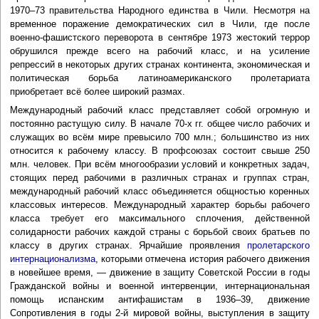
1970–73 правительства Народного единства в Чили. Несмотря на
временное поражение демократических сил в Чили, где после
военно-фашистского переворота в сентябре 1973 жестокий террор
обрушился прежде всего на рабочий класс, и на усиление
репрессий в некоторых других странах континента, экономическая и
политическая борьба латиноамериканского пролетариата
приобретает всё более широкий размах.
Международный рабочий класс представляет собой огромную и
постоянно растущую силу. В начале 70-х гг. общее число рабочих и
служащих во всём мире превысило 700 млн.; большинство из них
относится к рабочему классу. В профсоюзах состоит свыше 250
млн. человек. При всём многообразии условий и конкретных задач,
стоящих перед рабочими в различных странах и группах стран,
международный рабочий класс объединяется общностью коренных
классовых интересов. Международный характер борьбы рабочего
класса требует его максимального сплочения, действенной
солидарности рабочих каждой страны с борьбой своих братьев по
классу в других странах. Ярчайшие проявления
пролетарского
интернационализма
, которыми отмечена история рабочего движения
в новейшее время, — движение в защиту Советской России в годы
Гражданской войны и военной интервенции, интернациональная
помощь испанским антифашистам в 1936–39, движение
Сопротивления в годы 2-й мировой войны, выступления в защиту