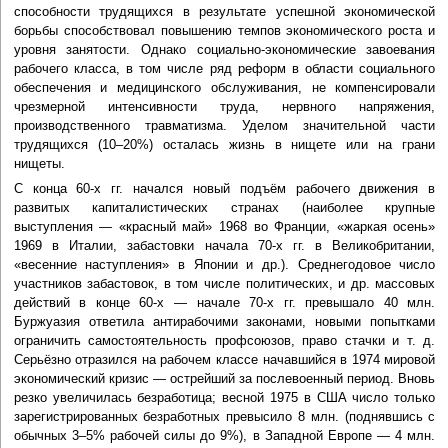
способности трудящихся в результате успешной экономической
борьбы способствовал повышению темпов экономического роста и
уровня занятости. Однако социально-экономические завоевания
рабочего класса, в том числе ряд реформ в области социального
обеспечения и медицинского обслуживания, не компенсировали
чрезмерной интенсивности труда, нервного напряжения,
производственного травматизма. Уделом значительной части
трудящихся (10–20%) осталась жизнь в нищете или на грани
нищеты.
С конца 60-х гг. начался новый подъём рабочего движения в
развитых капиталистических странах (наиболее крупные
выступления — «красный май» 1968 во Франции, «жаркая осень»
1969 в Италии, забастовки начала 70-х гг. в Великобритании,
«весенние наступления» в Японии и др.). Среднегодовое число
участников забастовок, в том числе политических, и др. массовых
действий в конце 60-х — начале 70-х гг. превышало 40 млн.
Буржуазия ответила антирабочими законами, новыми попытками
ограничить самостоятельность профсоюзов, право стачки и т. д.
Серьёзно отразился на рабочем классе начавшийся в 1974 мировой
экономический кризис — острейший за послевоенный период. Вновь
резко увеличилась безработица; весной 1975 в США число только
зарегистрированных безработных превысило 8 млн. (поднявшись с
обычных 3–5% рабочей силы до 9%), в Западной Европе — 4 млн.