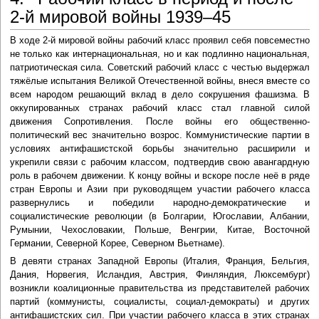
2-й мировой войны 1939–45
В ходе 2-й мировой войны рабочий класс проявил себя повсеместно
не только как интернациональная, но и как подлинно национальная,
патриотическая сила. Советский рабочий класс с честью выдержал
тяжёлые испытания Великой Отечественной войны, внеся вместе со
всем народом решающий вклад в дело сокрушения фашизма. В
оккупированных странах рабочий класс стал главной силой
движения Сопротивления. После войны его общественно-
политический вес значительно возрос. Коммунистические партии в
условиях антифашистской борьбы значительно расширили и
укрепили связи с рабочим классом, подтвердив свою авангардную
роль в рабочем движении. К концу войны и вскоре после неё в ряде
стран Европы и Азии при руководящем участии рабочего класса
развернулись и победили народно-демократические и
социалистические революции (в Болгарии, Югославии, Албании,
Румынии, Чехословакии, Польше, Венгрии, Китае, Восточной
Германии, Северной Корее, Северном Вьетнаме).
В девяти странах Западной Европы (Италия, Франция, Бельгия,
Дания, Норвегия, Исландия, Австрия, Финляндия, Люксембург)
возникли коалиционные правительства из представителей рабочих
партий (коммунисты, социалисты, социал-демократы) и других
антифашистских сил. При участии рабочего класса в этих странах