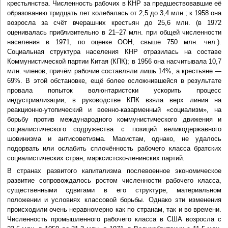
крестьянства. Численность рабочих в КНР за предшествовавшие её
образованию тридцать лет колебалась от 2,5 до 3,4 млн.; к 1958 она
возросла за счёт вчерашних крестьян до 25,6 млн. (в 1972
оценивалась приблизительно в 21–27 млн. при общей численности
населения в 1971, по оценке ООН, свыше 750 млн. чел.).
Социальная структура населения КНР отразилась на составе
Коммунистической партии Китая (КПК); в 1956 она насчитывала 10,7
млн. членов, причём рабочие составляли лишь 14%, а крестьяне —
69%. В этой обстановке, ещё более осложнившейся в результате
провала попыток волюнтаристски ускорить процесс
индустриализации, в руководстве КПК взяла верх линия на
реакционно-утопический и военно-казарменный «социализм», на
борьбу против международного коммунистического движения и
социалистического содружества с позиций великодержавного
шовинизма и антисоветизма. Маоистам, однако, не удалось
подорвать или ослабить сплочённость рабочего класса братских
социалистических стран, марксистско-ленинских партий.
В странах развитого капитализма послевоенное экономическое
развитие сопровождалось ростом численности рабочего класса,
существенными сдвигами в его структуре, материальном
положении и условиях классовой борьбы. Однако эти изменения
происходили очень неравномерно как по странам, так и во времени.
Численность промышленного рабочего класса в США возросла с