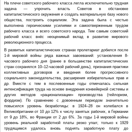
На плечи советского рабочего класса легла исключительно трудная
задача — упрочить власть Советов в обстановке
капиталистического окружения и создать материальную базу нового
общества, построить социализм. Эта задача была с честью
выполнена героическими усилиями и самоотверженным трудом
рабочего класса и всего советского народа. Тем самым советский
рабочий класс внёс неоценимый вклад в развитие мирового
революционного процесса.
В развитых капиталистических странах пролетариат добился после
1-й мировой войны ряда важных завоеваний: установления 8-
часового рабочего дня (ранее в большинстве капиталистических
стран сохранялся 10–12-часовой рабочий день), признания практики
коллективных договоров и введения более прогрессивного
социального законодательства, расширения избирательных прав и
др. Вместе с тем в послевоенные годы отмечалась сильная
интенсификация труда на основе внедрения конвейерной системы и
других методов «рационализации» производства (тейлоризм,
фордизм). По сравнению с довоенным периодом значительно
повысился уровень безработицы: в 1924–28 он колебался в
Великобритании от 10 до 12% к числу занятых рабочих, в Германии
от 9 до 18%, во Франции от 2 до 6%. За годы 1-й мировой войны
уровень реальной заработной платы резко упал; только к 1929
трудящимся удалось вновь поднять заработную плату до