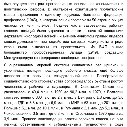
был осуществлен ряд прогрессивных социально-экономических и
политических реформ. В обстановке охватившего пролетарские
массы стремления к единству родилась Всемирная федерация
профсоюзов (1945), в которую вошли профсоюзы 56 стран с общим
числом 67 млн. членов. Позднее часть завоёванных рабочим
классом позиций была утрачена в связи с начатой западными
державами «холодной войной» и антикоммунизмом правых лидеров
социал-демократии, при содействии которых коммунисты в ряде
стран были выведены из правительств. Из ВФП вышло
большинство профобъединений Запада (1949), создавших
Международную конфедерацию свободных профсоюзов.
С образованием мировой системы социализма расширились и
укрепились позиции правящего рабочего класса, ещё больше
возросла его роль как созидательной силы. Развёртывание
социалистического строительства сопровождалось быстрым ростом
численности рабочих и служащих. В Советском Союзе она
увеличилась с 40,4 млн. в 1950 до 90,2 млн. в 1970, в Болгарии
соответственно с 800 тыс. до 2,7 млн., в Венгрии с 1,8 млн. до 3,6
млн., в ГДР с 5,3 млн. до 6,9 млн., в МНР с 63 тыс. до 201 тыс., в
Польше с 5,1 млн. до 10,1 млн., в Румынии с 2,1 млн. до 5,1 млн., в
Чехословакии с 3,5 млн. до 6,2 млн., в Югославии в 1970 достигла
3,9 млн. Процесс консолидации власти рабочего класса не был
лёгким: объективными и субъективными трудностями в ходе