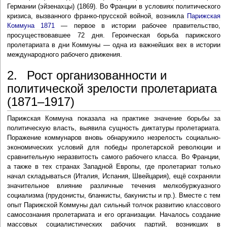
Германии (эйзенахцы) (1869). Во Франции в условиях политического
кризиса, вызванного франко-прусской войной, возникла
Парижская
Коммуна 1871
— первое в истории рабочее правительство,
просуществовавшее 72 дня. Героическая борьба парижского
пролетариата в дни Коммуны — одна из важнейших вех в истории
международного рабочего движения.
2. Рост организованности и
политической зрелости пролетариата
(1871–1917)
Парижская Коммуна показала на практике значение борьбы за
политическую власть, выявила сущность диктатуры пролетариата.
Поражение коммунаров вновь обнаружило незрелость социально-
экономических условий для победы пролетарской революции и
сравнительную неразвитость самого рабочего класса. Во Франции,
а также в тех странах Западной Европы, где пролетариат только
начал складываться (Италия, Испания, Швейцария), ещё сохраняли
значительное влияние различные течения мелкобуржуазного
социализма (прудонисты, бланкисты, бакунисты и пр.). Вместе с тем
опыт Парижской Коммуны дал сильный толчок развитию классового
самосознания пролетариата и его организации. Началось создание
массовых социалистических рабочих партий, возникших в