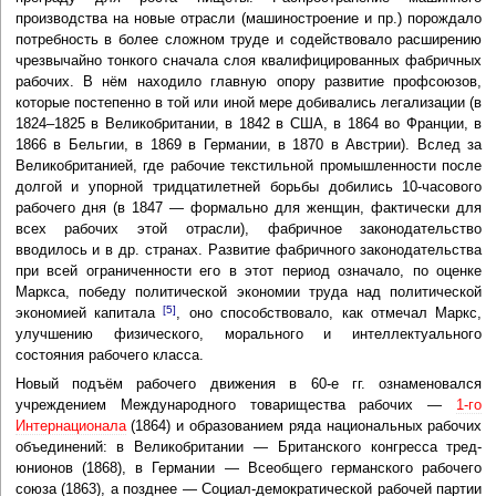
производства на новые отрасли (машиностроение и пр.) порождало
потребность в более сложном труде и содействовало расширению
чрезвычайно тонкого сначала слоя квалифицированных фабричных
рабочих. В нём находило главную опору развитие профсоюзов,
которые постепенно в той или иной мере добивались легализации (в
1824–1825 в Великобритании, в 1842 в США, в 1864 во Франции, в
1866 в Бельгии, в 1869 в Германии, в 1870 в Австрии). Вслед за
Великобританией, где рабочие текстильной промышленности после
долгой и упорной тридцатилетней борьбы добились 10-часового
рабочего дня (в 1847 — формально для женщин, фактически для
всех рабочих этой отрасли), фабричное законодательство
вводилось и в др. странах. Развитие фабричного законодательства
при всей ограниченности его в этот период означало, по оценке
Маркса, победу политической экономии труда над политической
[5]
экономией капитала
, оно способствовало, как отмечал Маркс,
улучшению физического, морального и интеллектуального
состояния рабочего класса.
Новый подъём рабочего движения в 60-е гг. ознаменовался
учреждением Международного товарищества рабочих —
1-го
Интернационала
(1864) и образованием ряда национальных рабочих
объединений: в Великобритании — Британского конгресса тред-
юнионов (1868), в Германии — Всеобщего германского рабочего
союза (1863), а позднее — Социал-демократической рабочей партии