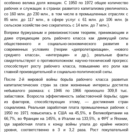
особенно велика доля женщин. С 1950 по 1972 общее количество
рабочих и служащих в странах развитого капитализма увеличилось
со 160 млн. до 230 млн., в том числе в промышленных отраслях с
85 млн. до 117 млн., в сфере услуг с 61 млн. до 106 млн. (в
сельском хозяйстве оно сократилось с 14 млн. до 7 млн.).
Вопреки буржуазным и ревизионистским теориям, принижающим и
даже отрицающим роль рабочего класса как движущей силы
общественного и социально-экономического развития в
современных условиях (теории «депролетаризации», «нового
среднего класса», «интеграции» и др.), реальные факты
свидетельствуют о противоположном: научно-технический прогресс
способствует росту рабочего класса, повышению его роли как
главной производительной и социально-политической силы.
После 2-й мировой войны борьба рабочего класса развитых
капиталистических стран за свои жизненные интересы достигла
небывалого размаха: с 1946 по 1966 произошло 309,8 тыс.
забастовок. Возросла эффективность забастовочной борьбы; один
из факторов, способствующих этому, — достижения стран
социализма. Реальная заработная плата промышленных рабочих с
1950 по 1971 повысилась в США на 45,5%, в Великобритании на
66,7%, во Франции на 145%, в Италии на 133,5%, в ФРГ и Японии,
где заработная плата к концу войны упала до крайне низкого
уровня, соответственно в 3 и 3,2 раза. Рост покупательной