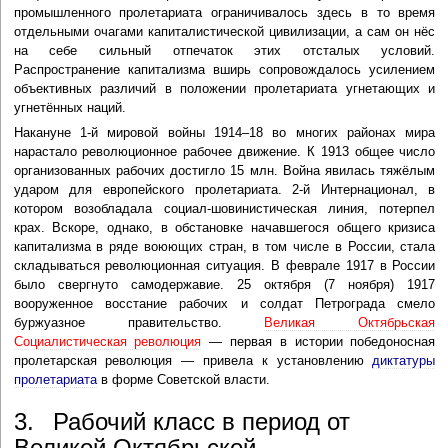
промышленного пролетариата ограничивалось здесь в то время
отдельными очагами капиталистической цивилизации, а сам он нёс
на себе сильный отпечаток этих отсталых условий.
Распространение капитализма вширь сопровождалось усилением
объективных различий в положении пролетариата угнетающих и
угнетённых наций.
Накануне 1-й мировой войны 1914–18 во многих районах мира
нарастало революционное рабочее движение. К 1913 общее число
организованных рабочих достигло 15 млн. Война явилась тяжёлым
ударом для европейского пролетариата. 2-й Интернационал, в
котором возобладала социал-шовинистическая линия, потерпел
крах. Вскоре, однако, в обстановке начавшегося общего кризиса
капитализма в ряде воюющих стран, в том числе в России, стала
складываться революционная ситуация. В феврале 1917 в России
было свергнуто самодержавие. 25 октября (7 ноября) 1917
вооруженное восстание рабочих и солдат Петрограда смело
буржуазное правительство.
Великая Октябрьская
Социалистическая революция
— первая в истории победоносная
пролетарская революция — привела к установлению
диктатуры
пролетариата
в форме Советской власти.
3. Рабочий класс в период от
Великой Октябрьской