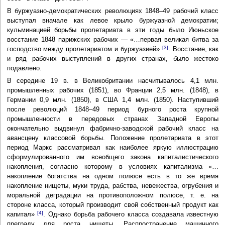
В буржуазно-демократических революциях 1848–49 рабочий класс
выступал вначале как левое крыло буржуазной демократии;
кульминацией борьбы пролетариата в эти годы было Июньское
восстание 1848 парижских рабочих — «…первая великая битва за
[3]
господство между пролетариатом и буржуазией»
. Восстание, как
и ряд рабочих выступлений в других странах, было жестоко
подавлено.
В середине 19 в. в Великобритании насчитывалось 4,1 млн.
промышленных рабочих (1851), во Франции 2,5 млн. (1848), в
Германии 0,9 млн. (1850), в США 1,4 млн. (1850). Наступивший
после революций 1848–49 период бурного роста крупной
промышленности в передовых странах Западной Европы
окончательно выдвинул фабрично-заводской рабочий класс на
авансцену классовой борьбы. Положение пролетариата в этот
период Маркс рассматривал как наиболее яркую иллюстрацию
сформулированного им всеобщего закона капиталистического
накопления, согласно которому в условиях капитализма «…
накопление богатства на одном полюсе есть в то же время
накопление нищеты, муки труда, рабства, невежества, огрубения и
моральной деградации на противоположном полюсе, т. е. на
стороне класса, который производит свой собственный продукт как
[4]
капитал»
. Однако борьба рабочего класса создавала известную
преграду для роста нищеты. Распространение машинного