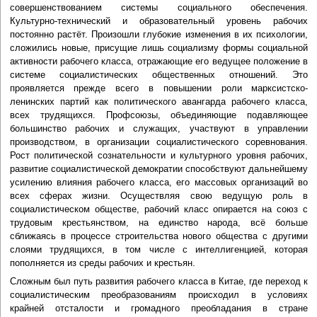
совершенствованием системы социального обеспечения.
Культурно-технический и образовательный уровень рабочих
постоянно растёт. Произошли глубокие изменения в их психологии,
сложились новые, присущие лишь социализму формы социальной
активности рабочего класса, отражающие его ведущее положение в
системе социалистических общественных отношений. Это
проявляется прежде всего в повышении роли марксистско-
ленинских партий как политического авангарда рабочего класса,
всех трудящихся. Профсоюзы, объединяющие подавляющее
большинство рабочих и служащих, участвуют в управлении
производством, в организации социалистического соревнования.
Рост политической сознательности и культурного уровня рабочих,
развитие социалистической демократии способствуют дальнейшему
усилению влияния рабочего класса, его массовых организаций во
всех сферах жизни. Осуществляя свою ведущую роль в
социалистическом обществе, рабочий класс опирается на союз с
трудовым крестьянством, на единство народа, всё больше
сближаясь в процессе строительства нового общества с другими
слоями трудящихся, в том числе с интеллигенцией, которая
пополняется из среды рабочих и крестьян.
Сложным был путь развития рабочего класса в Китае, где переход к
социалистическим преобразованиям происходил в условиях
крайней отсталости и громадного преобладания в стране