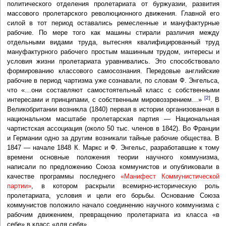
политического отделения пролетариата от буржуазии, развития
массового пролетарского революционного движения. Главной его
силой в тот период оставались ремесленные и мануфактурные
рабочие. По мере того как машины стирали различия между
отдельными видами труда, вытесняя квалифицированный труд
мануфактурного рабочего простым машинным трудом, интересы и
условия жизни пролетариата уравнивались. Это способствовало
формированию классового самосознания. Передовые английские
рабочие в период чартизма уже сознавали, по словам Ф. Энгельса,
что «…они составляют самостоятельный класс с собственными
[2]
интересами и принципами, с собственным мировоззрением…»
. В
Великобритании возникла (1840) первая в истории организованная в
национальном масштабе пролетарская партия — Национальная
чартистская ассоциация (около 50 тыс. членов в 1842). Во Франции
и Германии одно за другим возникали тайные рабочие общества. В
1847 — начале 1848 К. Маркс и Ф. Энгельс, разработавшие к тому
времени основные положения теории научного коммунизма,
написали по предложению Союза коммунистов и опубликовали в
качестве программы последнего
«Манифест Коммунистической
партии»
, в котором раскрыли всемирно-историческую роль
пролетариата, условия и цели его борьбы. Основание Союза
коммунистов положило начало соединению научного коммунизма с
рабочим движением, превращению пролетариата из класса «в
себе» в класс «для себя».