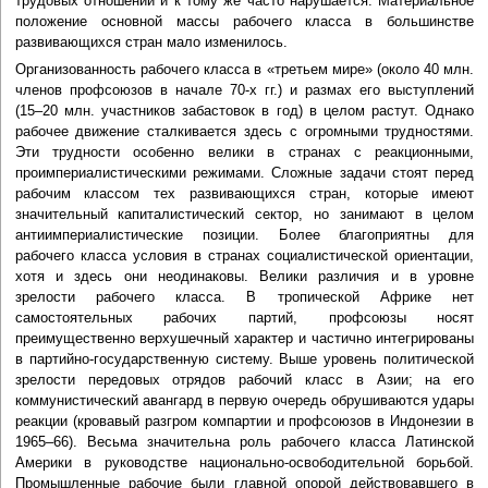
трудовых отношений и к тому же часто нарушается. Материальное
положение основной массы рабочего класса в большинстве
развивающихся стран мало изменилось.
Организованность рабочего класса в «третьем мире» (около 40 млн.
членов профсоюзов в начале 70-х гг.) и размах его выступлений
(15–20 млн. участников забастовок в год) в целом растут. Однако
рабочее движение сталкивается здесь с огромными трудностями.
Эти трудности особенно велики в странах с реакционными,
проимпериалистическими режимами. Сложные задачи стоят перед
рабочим классом тех развивающихся стран, которые имеют
значительный капиталистический сектор, но занимают в целом
антиимпериалистические позиции. Более благоприятны для
рабочего класса условия в странах социалистической ориентации,
хотя и здесь они неодинаковы. Велики различия и в уровне
зрелости рабочего класса. В тропической Африке нет
самостоятельных рабочих партий, профсоюзы носят
преимущественно верхушечный характер и частично интегрированы
в партийно-государственную систему. Выше уровень политической
зрелости передовых отрядов рабочий класс в Азии; на его
коммунистический авангард в первую очередь обрушиваются удары
реакции (кровавый разгром компартии и профсоюзов в Индонезии в
1965–66). Весьма значительна роль рабочего класса Латинской
Америки в руководстве национально-освободительной борьбой.
Промышленные рабочие были главной опорой действовавшего в