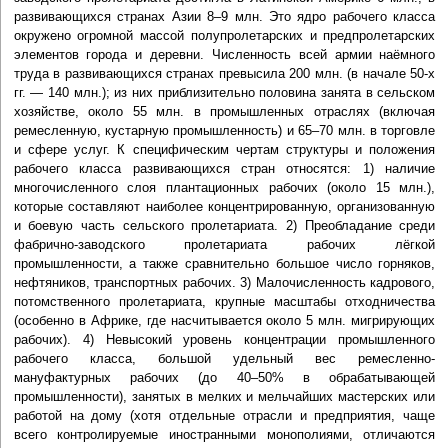
развивающихся странах Азии 8–9 млн. Это ядро рабочего класса
окружено огромной массой полупролетарских и предпролетарских
элементов города и деревни. Численность всей армии наёмного
труда в развивающихся странах превысила 200 млн. (в начале 50-х
гг. — 140 млн.); из них приблизительно половина занята в сельском
хозяйстве, около 55 млн. в промышленных отраслях (включая
ремесленную, кустарную промышленность) и 65–70 млн. в торговле
и сфере услуг. К специфическим чертам структуры и положения
рабочего класса развивающихся стран относятся: 1) наличие
многочисленного слоя плантационных рабочих (около 15 млн.),
которые составляют наиболее концентрированную, организованную
и боевую часть сельского пролетариата. 2) Преобладание среди
фабрично-заводского пролетариата рабочих лёгкой
промышленности, а также сравнительно большое число горняков,
нефтяников, транспортных рабочих. 3) Малочисленность кадрового,
потомственного пролетариата, крупные масштабы отходничества
(особенно в Африке, где насчитывается около 5 млн. мигрирующих
рабочих). 4) Невысокий уровень концентрации промышленного
рабочего класса, большой удельный вес ремесленно-
мануфактурных рабочих (до 40–50% в обрабатывающей
промышленности), занятых в мелких и мельчайших мастерских или
работой на дому (хотя отдельные отрасли и предприятия, чаще
всего контролируемые иностранными монополиями, отличаются