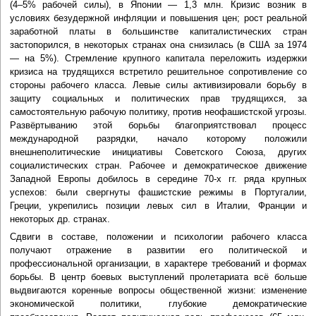
(4–5% рабочей силы), в Японии — 1,3 млн. Кризис возник в
условиях безудержной инфляции и повышения цен; рост реальной
заработной платы в большинстве капиталистических стран
застопорился, в некоторых странах она снизилась (в США за 1974
— на 5%). Стремление крупного капитала переложить издержки
кризиса на трудящихся встретило решительное сопротивление со
стороны рабочего класса. Левые силы активизировали борьбу в
защиту социальных и политических прав трудящихся, за
самостоятельную рабочую политику, против неофашистской угрозы.
Развёртыванию этой борьбы благоприятствовал процесс
международной разрядки, начало которому положили
внешнеполитические инициативы Советского Союза, других
социалистических стран. Рабочее и демократическое движение
Западной Европы добилось в середине 70-х гг. ряда крупных
успехов: были свергнуты фашистские режимы в Португалии,
Греции, укрепились позиции левых сил в Италии, Франции и
некоторых др. странах.
Сдвиги в составе, положении и психологии рабочего класса
получают отражение в развитии его политической и
профессиональной организации, в характере требований и формах
борьбы. В центр боевых выступлений пролетариата всё больше
выдвигаются коренные вопросы общественной жизни: изменение
экономической политики, глубокие демократические