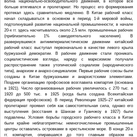
волна национально-освободительного движения, в которое всё
больше втягивался и пролетариат. Но процесс его формирования
протекал здесь сравнительно медленно. В Китае рабочий класс
начал складываться в основном в период 1-й мировой войны,
подтолкнувшей развитие национальной промышленности; в начале
20-х гг. здесь насчитывалось около 2,5 млн. промышленных рабочих
(приблизительно 1% самодеятельного населения). В
развернувшемся антиимпериалистическом движении китайский
рабочий класс выступал первоначально в качестве левого крыла
буржуазной демократии. В рабочее движение стали проникать
социалистические взгляды, наряду с марксизмом получали
распространение также утопический социализм (народнического
типа), анархизм и анархо-синдикализм. Первые рабочие союзы были
созданы в Китае буржуазными и анархистскими элементами.
Позднее организацию профсоюзов возглавила компартия (основана
в 1921). Число организованных рабочих увеличилось с 270 тыс. в
1920 до 500 тыс. в 1925 (когда была создана Всекитайская
федерация профсоюзов). В период Революции 1925–27 китайский
пролетариат проявил себя как самостоятельная сила, однако его
выступления (восстания в Шанхае и Гуанчжоу в 1927) были
подавлены. Условия борьбы городского рабочего класса в Китае
были крайне неблагоприятны: немногочисленные промышленные
центры оставались островками в крестьянском море. В конце 20-х
гг. компартия, опиравшаяся до того главным образом на