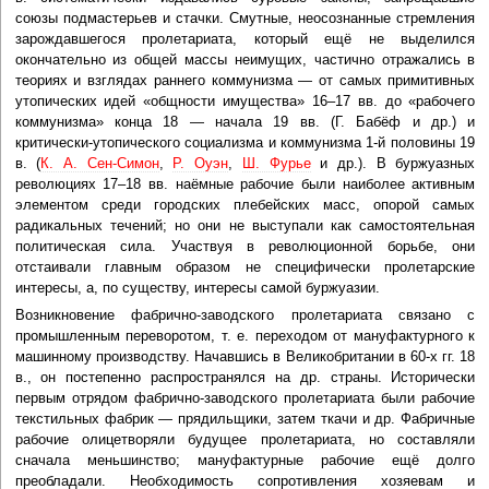
союзы подмастерьев и стачки. Смутные, неосознанные стремления
зарождавшегося пролетариата, который ещё не выделился
окончательно из общей массы неимущих, частично отражались в
теориях и взглядах раннего коммунизма — от самых примитивных
утопических идей «общности имущества» 16–17 вв. до «рабочего
коммунизма» конца 18 — начала 19 вв. (Г. Бабёф и др.) и
критически-утопического социализма и коммунизма 1-й половины 19
в. (
К. А. Сен-Симон
,
Р. Оуэн
,
Ш. Фурье
и др.). В буржуазных
революциях 17–18 вв. наёмные рабочие были наиболее активным
элементом среди городских плебейских масс, опорой самых
радикальных течений; но они не выступали как самостоятельная
политическая сила. Участвуя в революционной борьбе, они
отстаивали главным образом не специфически пролетарские
интересы, а, по существу, интересы самой буржуазии.
Возникновение фабрично-заводского пролетариата связано с
промышленным переворотом, т. е. переходом от мануфактурного к
машинному производству. Начавшись в Великобритании в 60-х гг. 18
в., он постепенно распространялся на др. страны. Исторически
первым отрядом фабрично-заводского пролетариата были рабочие
текстильных фабрик — прядильщики, затем ткачи и др. Фабричные
рабочие олицетворяли будущее пролетариата, но составляли
сначала меньшинство; мануфактурные рабочие ещё долго
преобладали. Необходимость сопротивления хозяевам и