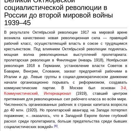
социалистической революции в
России до второй мировой войны
1939–45
В результате Октябрьской революции 1917 на мировой арене
возникла качественно новая революционная сила — правящий
рабочий класс, осуществляющий власть в союзе с трудящимся
крестьянством. Под влиянием Октябрьской революции поднялась
мощная волна революционных выступлений пролетариата:
пролетарская революция в Финляндии (январь 1918), Ноябрьская
революция 1918 в Германии, установление власти Советов в
Баварии, Венгрии, Словакии, захват предприятий рабочими в
Италии и др. Левые группы в социал-демократическом движении
начали организационно порывать с реформизмом, создавать
коммунистические партии. В Москве был основан
3-й,
Коммунистический, Интернационал
(1919), ставший центром
притяжения для революционных сил рабочего класса во всём мире.
Численность организованных рабочих в странах капитала возросла
до 40 млн. (1920). Но пролетарский авангард на Западе потерпел
поражение; «…оказалось, что в Западной Европе более глубокий
раскол среди пролетариата, больше предательства среди бывших
[6]
социалистических вождей»
.