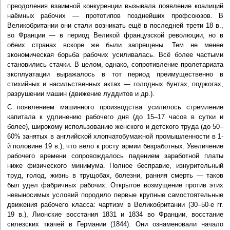
преодоления взаимной конкуренции вызывала появление коалиций
наёмных рабочих — прототипов позднейших профсоюзов. В
Великобритании они стали возникать ещё в последней трети 18 в.,
во Франции — в период Великой французской революции, но в
обеих странах вскоре же были запрещены. Тем не менее
экономическая борьба рабочих усиливалась. Всё более частыми
становились стачки. В целом, однако, сопротивление пролетариата
эксплуатации выражалось в тот период преимущественно в
стихийных и насильственных актах — голодных бунтах, поджогах,
разрушении машин (движение луддитов и др.).
С появлением машинного производства усилилось стремление
капитала к удлинению рабочего дня (до 15–17 часов в сутки и
более), широкому использованию женского и детского труда (до 50–
60% занятых в английской хлопчатобумажной промышленности в 1-
й половине 19 в.), что вело к росту армии безработных. Увеличение
рабочего времени сопровождалось падением заработной платы
ниже физического минимума. Полное бесправие, изнурительный
труд, голод, жизнь в трущобах, болезни, ранняя смерть — таков
был удел фабричных рабочих. Открытое возмущение против этих
невыносимых условий породило первые крупные самостоятельные
движения рабочего класса: чартизм в Великобритании (30–50-е гг.
19 в.), Лионские восстания 1831 и 1834 во Франции, восстание
силезских ткачей в Германии (1844). Они ознаменовали начало