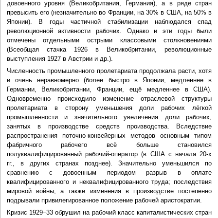
довоенного уровня (Великобритания, Германия), а в ряде стран
превысить его (незначительно во Франции, на 30% в США, на 50% в
Японии). В годы частичной стабилизации наблюдался спад
революционной активности рабочих. Однако и эти годы были
отмечены отдельными острыми классовыми столкновениями
(Всеобщая стачка 1926 в Великобритании, революционные
выступления 1927 в Австрии и др.).
Численность промышленного пролетариата продолжала расти, хотя
и очень неравномерно (более быстро в Японии, медленнее в
Германии, Великобритании, Франции, ещё медленнее в США).
Одновременно происходило изменение отраслевой структуры
пролетариата в сторону уменьшения доли рабочих лёгкой
промышленности и значительного увеличения доли рабочих,
занятых в производстве средств производства. Вследствие
распространения поточно-конвейерных методов основным типом
фабричного рабочего всё больше становился
полуквалифицированный рабочий-оператор (в США с начала 20-х
гг., в других странах позднее). Значительно уменьшился по
сравнению с довоенным периодом разрыв в оплате
квалифицированного и неквалифицированного труда; последствия
мировой войны, а также изменения в производстве постепенно
подрывали привилегированное положение рабочей аристократии.
Кризис 1929–33 обрушил на рабочий класс капиталистических стран