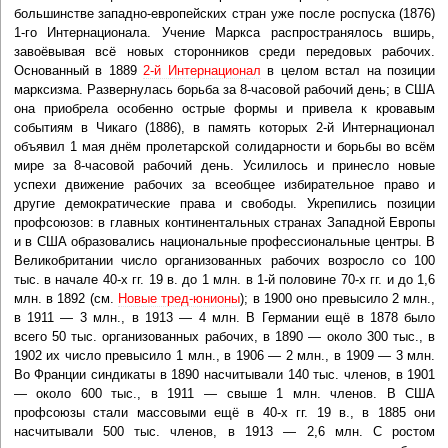
большинстве западно-европейских стран уже после роспуска (1876)
1-го Интернационала. Учение Маркса распространялось вширь,
завоёвывая всё новых сторонников среди передовых рабочих.
Основанный в 1889
2-й Интернационал
в целом встал на позиции
марксизма. Развернулась борьба за 8-часовой рабочий день; в США
она приобрела особенно острые формы и привела к кровавым
событиям в Чикаго (1886), в память которых 2-й Интернационал
объявил 1 мая днём пролетарской солидарности и борьбы во всём
мире за 8-часовой рабочий день. Усилилось и принесло новые
успехи движение рабочих за всеобщее избирательное право и
другие демократические права и свободы. Укрепились позиции
профсоюзов: в главных континентальных странах Западной Европы
и в США образовались национальные профессиональные центры. В
Великобритании число организованных рабочих возросло со 100
тыс. в начале 40-х гг. 19 в. до 1 млн. в 1-й половине 70-х гг. и до 1,6
млн. в 1892 (см.
Новые тред-юнионы
); в 1900 оно превысило 2 млн.,
в 1911 — 3 млн., в 1913 — 4 млн. В Германии ещё в 1878 было
всего 50 тыс. организованных рабочих, в 1890 — около 300 тыс., в
1902 их число превысило 1 млн., в 1906 — 2 млн., в 1909 — 3 млн.
Во Франции синдикаты в 1890 насчитывали 140 тыс. членов, в 1901
— около 600 тыс., в 1911 — свыше 1 млн. членов. В США
профсоюзы стали массовыми ещё в 40-х гг. 19 в., в 1885 они
насчитывали 500 тыс. членов, в 1913 — 2,6 млн. С ростом