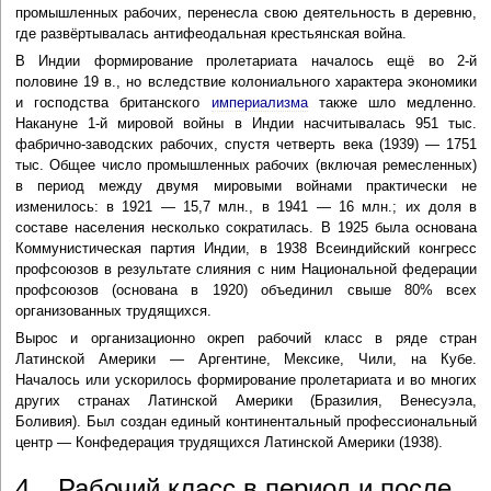
промышленных рабочих, перенесла свою деятельность в деревню,
где развёртывалась антифеодальная крестьянская война.
В Индии формирование пролетариата началось ещё во 2-й
половине 19 в., но вследствие колониального характера экономики
и господства британского
империализма
также шло медленно.
Накануне 1-й мировой войны в Индии насчитывалась 951 тыс.
фабрично-заводских рабочих, спустя четверть века (1939) — 1751
тыс. Общее число промышленных рабочих (включая ремесленных)
в период между двумя мировыми войнами практически не
изменилось: в 1921 — 15,7 млн., в 1941 — 16 млн.; их доля в
составе населения несколько сократилась. В 1925 была основана
Коммунистическая партия Индии, в 1938 Всеиндийский конгресс
профсоюзов в результате слияния с ним Национальной федерации
профсоюзов (основана в 1920) объединил свыше 80% всех
организованных трудящихся.
Вырос и организационно окреп рабочий класс в ряде стран
Латинской Америки — Аргентине, Мексике, Чили, на Кубе.
Началось или ускорилось формирование пролетариата и во многих
других странах Латинской Америки (Бразилия, Венесуэла,
Боливия). Был создан единый континентальный профессиональный
центр — Конфедерация трудящихся Латинской Америки (1938).
4. Рабочий класс в период и после