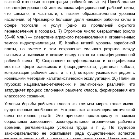
высокой степенью концентрации рабочей силы). 5) Преобладание
неквалифицированной или малоквалифицированной рабочей силы,
что связано, в частности, с низким образовательным уровнем
населения. 6) Чрезмерно большая доля наёмной рабочей силы в
сфере торговли и услуг (одно из проявлений скрытого
перенаселения в городах). 7) Огромное число безработных (около
35–40 млн.) — следствие аграрного перенаселения и ограниченных
темпов индустриализации. 8) Крайне низкий уровень заработной
платы, но вместе с тем сохранение сильного разрыва между
низшими и высшими ставками ввиду нехватки квалифицированной
рабочей силы. 9) Сохранение полуфеодальных и специфически
местных форм зависимости (посредничество, долговая кабала,
контрактация рабочей силы и т. п.), которые уживаются рядом с
новейшими методами капиталистической эксплуатации. 10) Наличие
глубоких национально-этнических и религиозных различий, что
затрудняет процесс сплочения рабочего класса, формирования его
классового сознания.
Условия борьбы рабочего класса «в третьем мире» также имеют
существенные особенности. Его роль как антиимпериалистической
силы постоянно растёт. Это принесло пролетариату и важные
социальные завоевания: законодательное ограничение рабочего
времени, регламентацию условий труда и т. д. Но трудовое
законодательство не охватывает ряда существенных аспектов