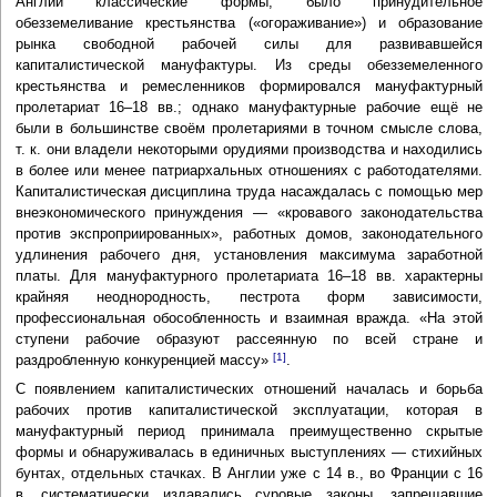
Англии классические формы, было принудительное
обезземеливание крестьянства («огораживание») и образование
рынка свободной рабочей силы для развивавшейся
капиталистической мануфактуры. Из среды обезземеленного
крестьянства и ремесленников формировался мануфактурный
пролетариат 16–18 вв.; однако мануфактурные рабочие ещё не
были в большинстве своём пролетариями в точном смысле слова,
т. к. они владели некоторыми орудиями производства и находились
в более или менее патриархальных отношениях с работодателями.
Капиталистическая дисциплина труда насаждалась с помощью мер
внеэкономического принуждения — «кровавого законодательства
против экспроприированных», работных домов, законодательного
удлинения рабочего дня, установления максимума заработной
платы. Для мануфактурного пролетариата 16–18 вв. характерны
крайняя неоднородность, пестрота форм зависимости,
профессиональная обособленность и взаимная вражда. «На этой
ступени рабочие образуют рассеянную по всей стране и
[1]
раздробленную конкуренцией массу»
.
С появлением капиталистических отношений началась и борьба
рабочих против капиталистической эксплуатации, которая в
мануфактурный период принимала преимущественно скрытые
формы и обнаруживалась в единичных выступлениях — стихийных
бунтах, отдельных стачках. В Англии уже с 14 в., во Франции с 16
в. систематически издавались суровые законы, запрещавшие