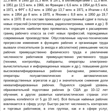
22,5 млн. в 1950 до 31,3 млн. в 1971, в Великобритании с 11,5 млн.
в 1951 до 12,5 млн. в 1966, во Франции с 6,6 млн. в 1954 до 8,5 млн.
в 1971, в ФРГ с 8,2 млн. в 1950 до 13,7 млн. в 1971, в Италии с 4,6
млн. в 1954 до 8 млн. в 1970, в Японии с 8,8 млн. в 1950 до 19,7
млн. в 1970. В его составе произошёл существенный сдвиг в пользу
новых отраслей (электротехника, радиоэлектроника, химия и др.). В
этих отраслях наиболее ярко проявилась тенденция к расширению
границ рабочего класса за счёт новых профессий, порождаемых
современным производством. Обусловленные научно-техническим
прогрессом изменения в функциях рабочих и организации труда
вызвали относительное (а иногда и абсолютное) уменьшение числа
рабочих преимущественно физического труда и увеличение
численности работников преимущественно умственного труда
(техники, контролёры, лаборанты, операторы электронно-
вычислительных и информационных машин и др.), повышение доли
высококвалифицированных рабочих (наладчики, ремонтники,
операторы полуавтоматических и автоматических
производственных агрегатов и др.) и значительное снижение доли
неквалифицированных рабочих. Поднялся средний уровень
образовательной подготовки рабочих (в США до 10–12 лет
обучения; в других развитых капиталистических странах этот
уровень колеблется от 5 до 10 лет). Всё больше наёмных рабочих
вовлекается в сферу услуг. Быстро растет численность конторских
и торговых работников; в этих группах, как и в сфере услуг,