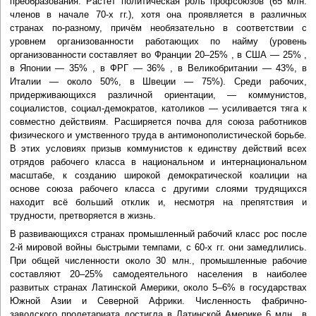
преобразования. Растет политическая роль профсоюзов (65 млн.
членов в начале 70-х гг.), хотя она проявляется в различных
странах по-разному, причём необязательно в соответствии с
уровнем организованности работающих по найму (уровень
организованности составляет во Франции 20–25% , в США — 25% ,
в Японии — 35% , в ФРГ — 36% , в Великобритании — 43%, в
Италии — около 50%, в Швеции — 75%). Среди рабочих,
придерживающихся различной ориентации, — коммунистов,
социалистов, социал-демократов, католиков — усиливается тяга к
совместно действиям. Расширяется почва для союза работников
физического и умственного труда в антимонополистической борьбе.
В этих условиях призыв коммунистов к единству действий всех
отрядов рабочего класса в национальном и интернациональном
масштабе, к созданию широкой демократической коалиции на
основе союза рабочего класса с другими слоями трудящихся
находит всё больший отклик и, несмотря на препятствия и
трудности, претворяется в жизнь.
В развивающихся странах промышленный рабочий класс рос после
2-й мировой войны быстрыми темпами, с 60-х гг. они замедлились.
При общей численности около 30 млн., промышленные рабочие
составляют 20–25% самодеятельного населения в наиболее
развитых странах Латинской Америки, около 5–6% в государствах
Южной Азии и Северной Африки. Численность фабрично-
заводского пролетариата достигла в Латинской Америке 6 млн., в