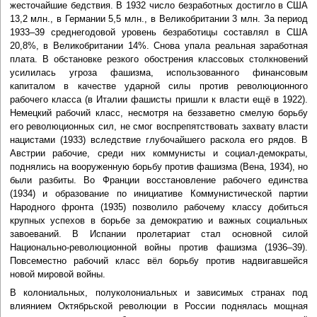
жесточайшие бедствия. В 1932 число безработных достигло в США
13,2 млн., в Германии 5,5 млн., в Великобритании 3 млн. За период
1933–39 среднегодовой уровень безработицы составлял в США
20,8%, в Великобритании 14%. Снова упала реальная заработная
плата. В обстановке резкого обострения классовых столкновений
усилилась угроза фашизма, использованного финансовым
капиталом в качестве ударной силы против революционного
рабочего класса (в Италии фашисты пришли к власти ещё в 1922).
Немецкий рабочий класс, несмотря на беззаветно смелую борьбу
его революционных сил, не смог воспрепятствовать захвату власти
нацистами (1933) вследствие глубочайшего раскола его рядов. В
Австрии рабочие, среди них коммунисты и социал-демократы,
поднялись на вооруженную борьбу против фашизма (Вена, 1934), но
были разбиты. Во Франции восстановление рабочего единства
(1934) и образование по инициативе Коммунистической партии
Народного фронта (1935) позволило рабочему классу добиться
крупных успехов в борьбе за демократию и важных социальных
завоеваний. В Испании пролетариат стал основной силой
Национально-революционной войны против фашизма (1936–39).
Повсеместно рабочий класс вёл борьбу против надвигавшейся
новой мировой войны.
В колониальных, полуколониальных и зависимых странах под
влиянием Октябрьской революции в России поднялась мощная