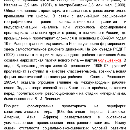
Италии — 2,9 млн. (1901), в Австро-Венгрии 2,3 млн. чел. (1900).
Общая численность пролетариата в названных странах значительно
превышала эти цифры. В связи с дальнейшим расширением
географических границ капиталистического развития и
индустриализации началось или ускорилось формирование
пролетариата во многих других странах, в том числе в России, где
промышленный пролетариат сложился в основном к 80–90-м годам
19 в. Распространение марксизма в России ускорило формирование
здесь самостоятельное рабочего движения. На 2-м съезде РСДРП
(1903) впервые в истории международного рабочего движения была
создана марксистская партия нового типа — партия
большевиков
. В
ходе буржуазно-демократической революции 1905–07 русский
пролетариат выступил в качестве класса-гегемона, возникла новая
форма политической организации рабочих — Советы. Революция
1905–07 оказала огромное влияние на международный рабочий
класс. Задача теоретической разработки новых проблем, вставших
перед пролетарскими революционерами на стадии империализма,
была выполнена В. И. Лениным.
Процесс формирования пролетариата на периферии
капиталистического мира (Юго-Восточная Европа, Латинская
Америка, Азия, Африка) развёртывался в обстановке
усиливавшегося проникновения иностранного капитала. Ввиду
общей отсталости социально-экономических условий развитие