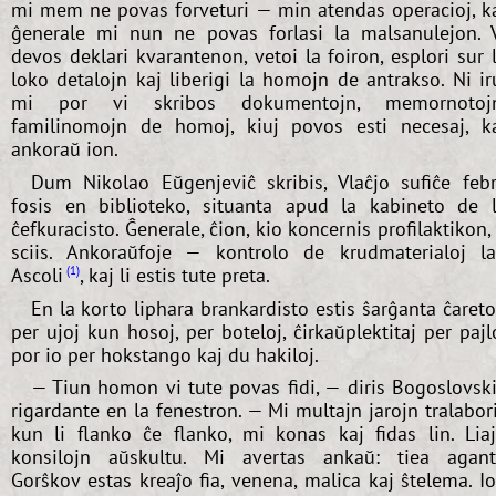
mi mem ne povas forveturi — min atendas operacioj, k
ĝenerale mi nun ne povas forlasi la malsanulejon. 
devos deklari kvarantenon, vetoi la foiron, esplori sur 
loko detalojn kaj liberigi la homojn de antrakso. Ni ir
mi por vi skribos dokumentojn, memornotojn
familinomojn de homoj, kiuj povos esti necesaj, k
ankoraŭ ion.
Dum Nikolao Eŭgenjeviĉ skribis, Vlaĉjo sufiĉe feb
fosis en biblioteko, situanta apud la kabineto de 
ĉefkuracisto. Ĝenerale, ĉion, kio koncernis profilaktikon, 
sciis. Ankoraŭfoje — kontrolo de krudmaterialoj l
Ascoli
, kaj li estis tute preta.
1
En la korto liphara brankardisto estis ŝarĝanta ĉaret
per ujoj kun hosoj, per boteloj, ĉirkaŭplektitaj per pajl
por io per hokstango kaj du hakiloj.
— Tiun homon vi tute povas fidi, — diris Bogoslovski
rigardante en la fenestron. — Mi multajn jarojn tralabor
kun li flanko ĉe flanko, mi konas kaj fidas lin. Lia
konsilojn aŭskultu. Mi avertas ankaŭ: tiea agan
Gorŝkov estas kreaĵo fia, venena, malica kaj ŝtelema. I