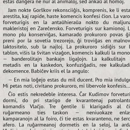
estas danĝera ne nur al animaloj, sed ankaŭ al homoj.
Jam nokte Gorŝkov rekonsciiĝis, komprenis, ke li est
arestita, kaj rapide, haste komencis konfesi ĉion. La var
forveturigis en la antaŭhieraŭa nokto du maljun
makleristoj en Zareĉensko. Forveturigis sur kamionoj. 
mono plu konserviĝas, kamarado prokuroro povas ĝ
preni por la sovetia trezorejo, ĝi troviĝas en malno
laktositelo, sub la najloj. La prokuroro sidiĝis sur 
tablon, viŝis la ŝvitan vizaĝon, komencis kalkuli la mon
— banderolitajn bankajn ligaĵojn. La kalkulitajn 
metadis en la kaskedon, konfuziĝadis, ree kalkulad
dekomence. Babiĉev kriis el la angulo:
— En mia loĝejo estas du mil ducent. Pro mia indulg
Mi petas noti, civitano prokuroro, mi libervole konfesis..
Ĉio estis nekredeble interesa. Ĉar Kudimov forvetur
dormi, do pri starigo de kvarantenaj patrolant
komandis Vlaĉjo. Tre ĝentile li klarigadis al ĉ
ruĝarmeano ties taskon — neniuokaze enlas
kamparanojn al la foiro, ĉi tie estas kvaranteno, ne ŝer
afero. La ruĝarmeanoj dormetis en la seloj, la ard