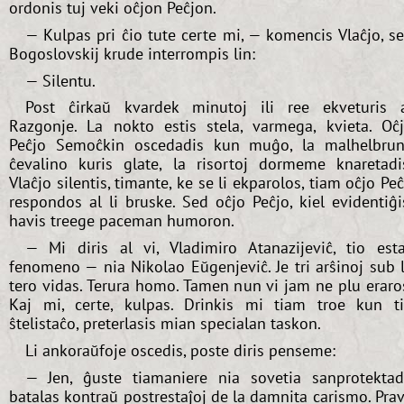
ordonis tuj veki oĉjon Peĉjon.
— Kulpas pri ĉio tute certe mi, — komencis Vlaĉjo, s
Bogoslovskij krude interrompis lin:
— Silentu.
Post ĉirkaŭ kvardek minutoj ili ree ekveturis 
Razgonje. La nokto estis stela, varmega, kvieta. Oĉ
Peĉjo Semoĉkin oscedadis kun muĝo, la malhelbru
ĉevalino kuris glate, la risortoj dormeme knaretadi
Vlaĉjo silentis, timante, ke se li ekparolos, tiam oĉjo Pe
respondos al li bruske. Sed oĉjo Peĉjo, kiel evidentiĝi
havis treege paceman humoron.
— Mi diris al vi, Vladimiro Atanazijeviĉ, tio est
fenomeno — nia Nikolao Eŭgenjeviĉ. Je tri arŝinoj sub 
tero vidas. Terura homo. Tamen nun vi jam ne plu eraro
Kaj mi, certe, kulpas. Drinkis mi tiam troe kun t
ŝtelistaĉo, preterlasis mian specialan taskon.
Li ankoraŭfoje oscedis, poste diris penseme:
— Jen, ĝuste tiamaniere nia sovetia sanprotekta
batalas kontraŭ postrestaĵoj de la damnita carismo. Pra