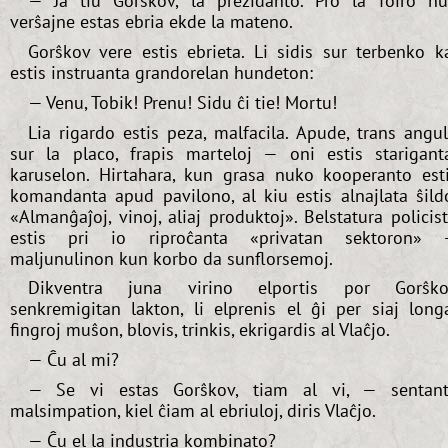
— Ja tiu Gorŝkov, la prezidanto. Pro la foiro n
verŝajne estas ebria ekde la mateno.
Gorŝkov vere estis ebrieta. Li sidis sur terbenko k
estis instruanta grandorelan hundeton:
— Venu, Tobik! Prenu! Sidu ĉi tie! Mortu!
Lia rigardo estis peza, malfacila. Apude, trans angu
sur la placo, frapis marteloj — oni estis starigant
karuselon. Hirtahara, kun grasa nuko kooperanto est
komandanta apud pavilono, al kiu estis alnajlata ŝild
«Almanĝaĵoj, vinoj, aliaj produktoj». Belstatura policis
estis pri io riproĉanta «privatan sektoron»
maljunulinon kun korbo da sunflorsemoj.
Dikventra juna virino elportis por Gorŝko
senkremigitan lakton, li elprenis el ĝi per siaj long
fingroj muŝon, blovis, trinkis, ekrigardis al Vlaĉjo.
— Ĉu al mi?
— Se vi estas Gorŝkov, tiam al vi, — sentan
malsimpation, kiel ĉiam al ebriuloj, diris Vlaĉjo.
— Ĉu el la industria kombinato?