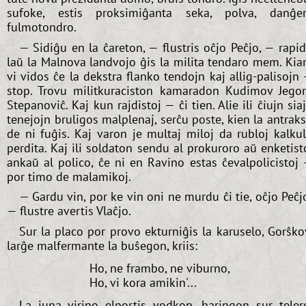
sufoke, estis proksimiĝanta seka, polva, danĝe
fulmotondro.
— Sidiĝu en la ĉareton, — flustris oĉjo Peĉjo, — rapi
laŭ la Malnova landvojo ĝis la milita tendaro mem. Ki
vi vidos ĉe la dekstra flanko tendojn kaj allig-palisojn
stop. Trovu militkuraciston kamaradon Kudimov Jego
Stepanoviĉ. Kaj kun rajdistoj — ĉi tien. Alie ili ĉiujn sia
tenejojn bruligos malplenaj, serĉu poste, kien la antrak
de ni fuĝis. Kaj varon je multaj miloj da rubloj kalku
perdita. Kaj ili soldaton sendu al prokuroro aŭ enketist
ankaŭ al polico, ĉe ni en Ravino estas ĉevalpolicistoj
por timo de malamikoj.
— Gardu vin, por ke vin oni ne murdu ĉi tie, oĉjo Peĉj
— flustre avertis Vlaĉjo.
Sur la placo por provo ekturniĝis la karuselo, Gorŝko
larĝe malfermante la buŝegon, kriis:
Ho, ne frambo, ne viburno,
Ho, vi kora amikin'...
La juna virino elportis vodkon, haringon sur teler