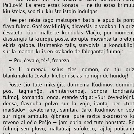
Paŭloviĉ. La afero estas konata — ne tiu estas krimul
kiu ŝtelas, sed tiu, kiu ŝtelistojn indulgas.
Ree per rekta sago malsupren batis ie apud la pon
flava fulmo. Gorŝkov kliniĝis, disverŝis la vodkon. La gri
ĉevaleto, kiun mallerte kondukis Vlaĉjo, por momen
disstarigis la krurojn, poste, abrupte movante la oreloj
ekiris galope. Ustimenko falis, survolvis la kondukilo
sur la manon, kriis en krakado de falegantaj fulmoj:
— Pru, ĉevalo, tŝ-ŝ, freneza!
Se li almenaŭ scius ties nomon, de tiu gri
blankmakula ĉevalo, kiel oni scias nomojn de hundoj!
Poste ĉio tute miksiĝis: dormema Kudimov, dormin
post tagmanĝo, seninterrompaj, sonore tondrant
fulmoj, komando longa, etende vigla: «Sur ĉeva-alojn!
densa, flavnuba polvo sur la vojo, irantaj per «tro
marŝado» kavalerianoj, sanitara ĉaro, Kudimov en sel
sur nigra amblulo, ĝibnaza, pure razita skadrestro k
reveno al oĉjo Peĉjo — jam ebria, sed tute bonstata. R
fulmoj sen pluvo, mallaŭtaj, sufokeco, rajdaj policano