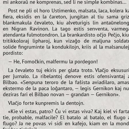
mi ankoraŭ ne komprenas, sed li ne simple kombinas...
Post ne pli ol horo Ustimenko, malsata, laca, kolera k
fiera, eksidis en la ĉareton, jungitan al tiu sama gri
blankmakula ĉevaleto, kiu alveturigis lin antaŭnelon
en Nigran Ravinon. La tago estis senventa, varmeg
atendanta fulmotondron. La brankardisto oĉjo Peĉjo, ki
tritikkoloraj lipharoj, kun vizaĝo de maljuna soldat
solide fingruminte la kondukilojn, kriis al la malsanule
pordisto:
— He, Fomoĉkin, malfermu la pordegon!
La ĉevaleto tuj ekiris per glata troto. Vlaĉjo eksusur
per ĵurnalo. La ribelantoj denove estis ofensivantaj 
Bilbao. «Senpuna teroro de la faŝista aviadilaro, ama
ekstermo de la paca loĝantaro, — legis Gernikon kaj n
deziras fari el Bilbao novan — grandan — Gernikon».
Vlaĉjo forte kunpremis la dentojn.
«Kie vi estas, patro? Ĉu vi estas viva? Kaj kiel vi fart
tie, probable, malfacile? El batalo al batalo, el flugo 
flugo? Ja ne povas vi sidi en kafejo, kiam en la mon