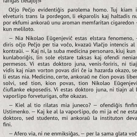
fariĝas tielaĵoj!»
Oĉjo Peĉjo evidentiĝis parolema homo. Tuj kiam i
elveturis trans la pordegon, li ekparolis kaj haltadis n
por ekfumi ankoraŭ unu aroman memfaritan cigaredon
kun meliloto.
— Nia Nikolao Eŭgenjeviĉ estas elstara fenomeno,
diris oĉjo Peĉjo per tia voĉo, kvazaŭ Vlaĉjo intencis al 
kontraŭi. — Kaj ni, la suba medicina personaro, kiuj kun 
kunlaboriĝis, lin sole elstare taksas kaj ofendi neni
permesos. Vi estas doktoro juna, venis-foriris, ni tia
vidis kaj nian vorton povas diri ĉe ia hazarda okazo, s
li estas nia. Medicino, certe, ankoraŭ ne ĉion povas libe
solvi, sed tion, kion povas, tion Nikolao Eŭgenjev
ĉiuflanke ekposedis. Vi estas doktoro juna, ni tiajn al 
vaporŝipo forveturigas, ofte okazas.
— Kiel al tio rilatas mia juneco? — ofendiĝis finfi
Ustimenko. — Kaj ke al la vaporŝipo, do mi ja eĉ ne est
doktoro, sed studento, mi ankoraŭ la instituton dev
fini.
— Afero via, ni ne enmiksiĝas, — per la sama glata vo