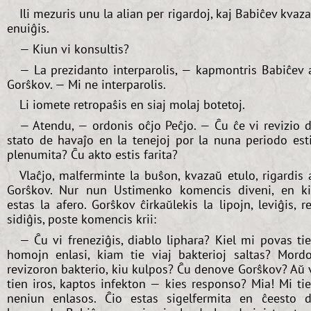
Ili mezuris unu la alian per rigardoj, kaj Babiĉev kvaz
enuiĝis.
— Kiun vi konsultis?
— La prezidanto interparolis, — kapmontris Babiĉev 
Gorŝkov. — Mi ne interparolis.
Li iomete retropaŝis en siaj molaj botetoj.
— Atendu, — ordonis oĉjo Peĉjo. — Ĉu ĉe vi revizio 
stato de havaĵo en la tenejoj por la nuna periodo est
plenumita? Ĉu akto estis farita?
Vlaĉjo, malferminte la buŝon, kvazaŭ etulo, rigardis 
Gorŝkov. Nur nun Ustimenko komencis diveni, en k
estas la afero. Gorŝkov ĉirkaŭlekis la lipojn, leviĝis, r
sidiĝis, poste komencis krii:
— Ĉu vi freneziĝis, diablo liphara? Kiel mi povas ti
homojn enlasi, kiam tie viaj bakterioj saltas? Mord
revizoron bakterio, kiu kulpos? Ĉu denove Gorŝkov? Aŭ 
tien iros, kaptos infekton — kies responso? Mia! Mi ti
neniun enlasos. Ĉio estas sigelfermita en ĉeesto 