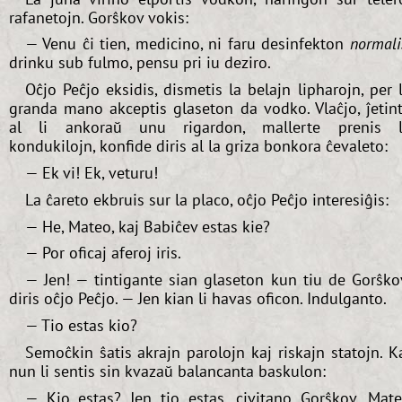
rafanetojn. Gorŝkov vokis:
— Venu ĉi tien, medicino, ni faru desinfekton
normali
drinku sub fulmo, pensu pri iu deziro.
Oĉjo Peĉjo eksidis, dismetis la belajn lipharojn, per 
granda mano akceptis glaseton da vodko. Vlaĉjo, ĵetin
al li ankoraŭ unu rigardon, mallerte prenis 
kondukilojn, konfide diris al la griza bonkora ĉevaleto:
— Ek vi! Ek, veturu!
La ĉareto ekbruis sur la placo, oĉjo Peĉjo interesiĝis:
— He, Mateo, kaj Babiĉev estas kie?
— Por oficaj aferoj iris.
— Jen! — tintigante sian glaseton kun tiu de Gorŝko
diris oĉjo Peĉjo. — Jen kian li havas oficon. Indulganto.
— Tio estas kio?
Semoĉkin ŝatis akrajn parolojn kaj riskajn statojn. K
nun li sentis sin kvazaŭ balancanta baskulon:
— Kio estas? Jen tio estas, civitano Gorŝkov, Mat