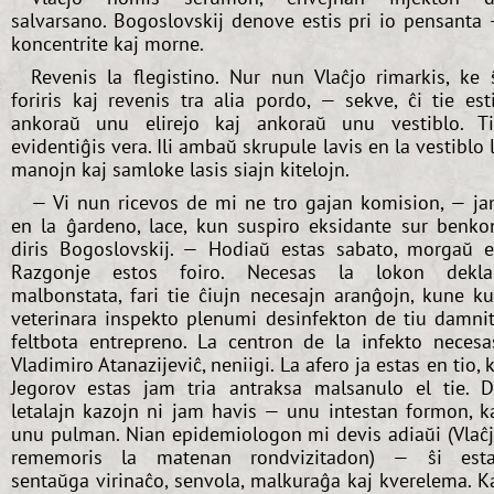
salvarsano. Bogoslovskij denove estis pri io pensanta
koncentrite kaj morne.
Revenis la flegistino. Nur nun Vlaĉjo rimarkis, ke 
foriris kaj revenis tra alia pordo, — sekve, ĉi tie est
ankoraŭ unu elirejo kaj ankoraŭ unu vestiblo. T
evidentiĝis vera. Ili ambaŭ skrupule lavis en la vestiblo 
manojn kaj samloke lasis siajn kitelojn.
— Vi nun ricevos de mi ne tro gajan komision, — j
en la ĝardeno, lace, kun suspiro eksidante sur benko
diris Bogoslovskij. — Hodiaŭ estas sabato, morgaŭ 
Razgonje estos foiro. Necesas la lokon dekla
malbonstata, fari tie ĉiujn necesajn aranĝojn, kune k
veterinara inspekto plenumi desinfekton de tiu damni
feltbota entrepreno. La centron de la infekto necesa
Vladimiro Atanazijeviĉ, neniigi. La afero ja estas en tio, 
Jegorov estas jam tria antraksa malsanulo el tie. 
letalajn kazojn ni jam havis — unu intestan formon, k
unu pulman. Nian epidemiologon mi devis adiaŭi (Vlaĉ
rememoris la matenan rondvizitadon) — ŝi est
sentaŭga virinaĉo, senvola, malkuraĝa kaj kverelema. K