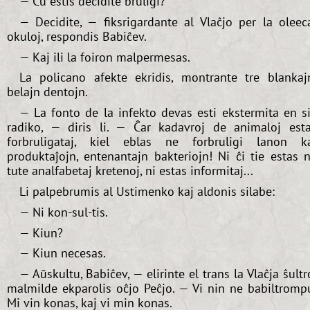
— Ĉu estis decidite bruligi?
— Decidite, — fiksrigardante al Vlaĉjo per la oleec
okuloj, respondis Babiĉev.
— Kaj ili la foiron malpermesas.
La policano afekte ekridis, montrante tre blankaj
belajn dentojn.
— La fonto de la infekto devas esti ekstermita en s
radiko, — diris li. — Ĉar kadavroj de animaloj est
forbruligataj, kiel eblas ne forbruligi lanon k
produktaĵojn, entenantajn bakteriojn! Ni ĉi tie estas 
tute analfabetaj kretenoj, ni estas informitaj...
Li palpebrumis al Ustimenko kaj aldonis silabe:
— Ni kon-sul-tis.
— Kiun?
— Kiun necesas.
— Aŭskultu, Babiĉev, — elirinte el trans la Vlaĉja ŝultr
malmilde ekparolis oĉjo Peĉjo. — Vi nin ne babiltromp
Mi vin konas, kaj vi min konas.