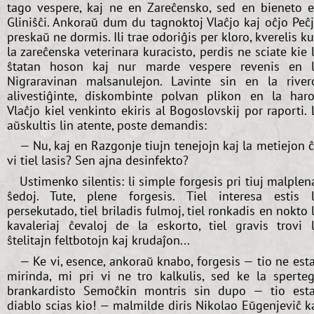
tago vespere, kaj ne en Zareĉensko, sed en bieneto 
Gliniŝĉi. Ankoraŭ dum du tagnoktoj Vlaĉjo kaj oĉjo Peĉ
preskaŭ ne dormis. Ili trae odoriĝis per kloro, kverelis k
la zareĉenska veterinara kuracisto, perdis ne sciate kie 
ŝtatan hoson kaj nur marde vespere revenis en 
Nigraravinan malsanulejon. Lavinte sin en la river
alivestiĝinte, diskombinte polvan plikon en la haro
Vlaĉjo kiel venkinto ekiris al Bogoslovskij por raporti. 
aŭskultis lin atente, poste demandis:
— Nu, kaj en Razgonje tiujn tenejojn kaj la metiejon 
vi tiel lasis? Sen ajna desinfekto?
Ustimenko silentis: li simple forgesis pri tiuj malplen
ŝedoj. Tute, plene forgesis. Tiel interesa estis 
persekutado, tiel briladis fulmoj, tiel ronkadis en nokto 
kavaleriaj ĉevaloj de la eskorto, tiel gravis trovi 
ŝtelitajn feltbotojn kaj krudaĵon...
— Ke vi, esence, ankoraŭ knabo, forgesis — tio ne est
mirinda, mi pri vi ne tro kalkulis, sed ke la sperte
brankardisto Semoĉkin montris sin dupo — tio est
diablo scias kio! — malmilde diris Nikolao Eŭgenjeviĉ k