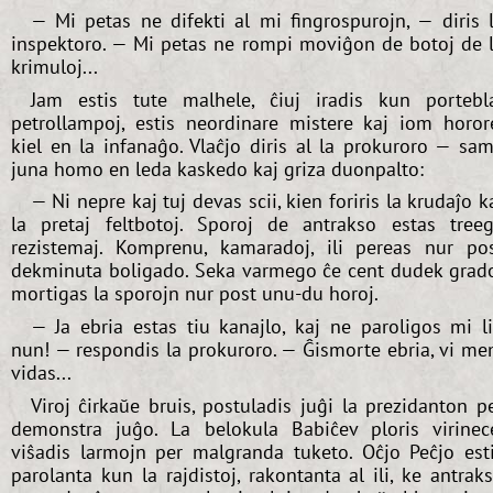
— Mi petas ne difekti al mi fingrospurojn, — diris 
inspektoro. — Mi petas ne rompi moviĝon de botoj de 
krimuloj...
Jam estis tute malhele, ĉiuj iradis kun portebl
petrollampoj, estis neordinare mistere kaj iom horor
kiel en la infanaĝo. Vlaĉjo diris al la prokuroro — sa
juna homo en leda kaskedo kaj griza duonpalto:
— Ni nepre kaj tuj devas scii, kien foriris la krudaĵo k
la pretaj feltbotoj. Sporoj de antrakso estas tree
rezistemaj. Komprenu, kamaradoj, ili pereas nur po
dekminuta boligado. Seka varmego ĉe cent dudek grad
mortigas la sporojn nur post unu-du horoj.
— Ja ebria estas tiu kanajlo, kaj ne paroligos mi l
nun! — respondis la prokuroro. — Ĝismorte ebria, vi m
vidas...
Viroj ĉirkaŭe bruis, postuladis juĝi la prezidanton p
demonstra juĝo. La belokula Babiĉev ploris virinec
viŝadis larmojn per malgranda tuketo. Oĉjo Peĉjo est
parolanta kun la rajdistoj, rakontanta al ili, ke antrak