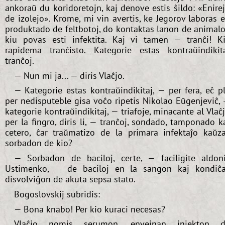
ankoraŭ du koridoretojn, kaj denove estis ŝildo: «Enire
de izolejo». Krome, mi vin avertis, ke Jegorov laboras 
produktado de feltbotoj, do kontaktas lanon de animalo
kiu povas esti infektita. Kaj vi tamen — tranĉi! K
rapidema tranĉisto. Kategorie estas kontraŭindikit
tranĉoj.
— Nun mi ja... — diris Vlaĉjo.
— Kategorie estas kontraŭindikitaj, — per fera, eĉ pl
per nedisputeble gisa voĉo ripetis Nikolao Eŭgenjeviĉ,
kategorie kontraŭindikitaj, — triafoje, minacante al Vlaĉ
per la fingro, diris li, — tranĉoj, sondado, tamponado k
cetero, ĉar traŭmatizo de la primara infektaĵo kaŭz
sorbadon de kio?
— Sorbadon de baciloj, certe, — faciligite aldon
Ustimenko, — de baciloj en la sangon kaj kondiĉ
disvolviĝon de akuta sepsa stato.
Bogoslovskij subridis:
— Bona knabo! Per kio kuraci necesas?
Vlaĉjo nomis serumon, envejnan injekton d