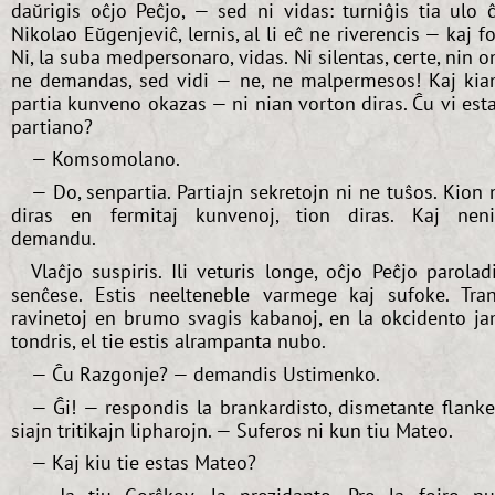
daŭrigis oĉjo Peĉjo, — sed ni vidas: turniĝis tia ulo 
Nikolao Eŭgenjeviĉ, lernis, al li eĉ ne riverencis — kaj fo
Ni, la suba medpersonaro, vidas. Ni silentas, certe, nin o
ne demandas, sed vidi — ne, ne malpermesos! Kaj ki
partia kunveno okazas — ni nian vorton diras. Ĉu vi est
partiano?
— Komsomolano.
— Do, senpartia. Partiajn sekretojn ni ne tuŝos. Kion 
diras en fermitaj kunvenoj, tion diras. Kaj nen
demandu.
Vlaĉjo suspiris. Ili veturis longe, oĉjo Peĉjo parolad
senĉese. Estis neelteneble varmege kaj sufoke. Tra
ravinetoj en brumo svagis kabanoj, en la okcidento j
tondris, el tie estis alrampanta nubo.
— Ĉu Razgonje? — demandis Ustimenko.
— Ĝi! — respondis la brankardisto, dismetante flank
siajn tritikajn lipharojn. — Suferos ni kun tiu Mateo.
— Kaj kiu tie estas Mateo?