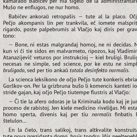
kamarado Babiĉev per nia sigelo de la administrantar
Muŝo ne enflugos, ne nur homo.
Babiĉev ankoraŭ retropaŝis — tute al la placo. Oĉ
Peĉjo akompanis lin per trankvila, eĉ iomete malspri
rigardo, poste palpebrumis al Vlaĉjo kaj diris per gra
tono:
— Bone, ni estas malgrandaj homoj, ne ni decidas. 
kun vi ĉi tie sidos en malvarmeto, ripozos, kaj Vladimi
Atanazijeviĉ veturos por instrukcioj — kiel bruligi. Bruli
necesas ne simple, sed science, por ke estu ne simp
bruligado
, sed per tio ankaŭ
totala desinfekto normalis
.
La scienca leksikono de oĉjo Peĉjo tute konkeris ebri
Gorŝkov-on. Per la grizbruna buŝo li komencis kanteti i
stride gajan, kaj oĉjo Peĉjo tiutempe flustris al Vlaĉjo:
— Ĉi tie la afero odoras je la Kriminala kodo kaj je ju
proceso de rabistoj. Jen kiele medicino riveliĝas. Mi est
homo sperta, divenis kaj per tiu
normalis
finbatis 
ŝtelulon...
En la ĉielo, trans salikoj, trans altkvalite konstruit
tute nova prezidanta domo, bruis tondro. Iĝis neelteneb