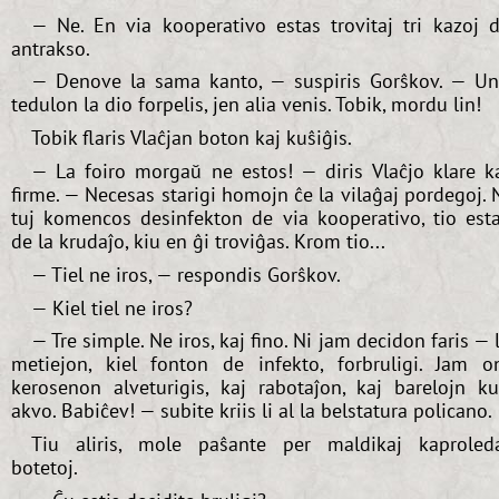
— Ne. En via kooperativo estas trovitaj tri kazoj 
antrakso.
— Denove la sama kanto, — suspiris Gorŝkov. — U
tedulon la dio forpelis, jen alia venis. Tobik, mordu lin!
Tobik flaris Vlaĉjan boton kaj kuŝiĝis.
— La foiro morgaŭ ne estos! — diris Vlaĉjo klare k
firme. — Necesas starigi homojn ĉe la vilaĝaj pordegoj. 
tuj komencos desinfekton de via kooperativo, tio est
de la krudaĵo, kiu en ĝi troviĝas. Krom tio...
— Tiel ne iros, — respondis Gorŝkov.
— Kiel tiel ne iros?
— Tre simple. Ne iros, kaj fino. Ni jam decidon faris — 
metiejon, kiel fonton de infekto, forbruligi. Jam o
kerosenon alveturigis, kaj rabotaĵon, kaj barelojn k
akvo. Babiĉev! — subite kriis li al la belstatura policano.
Tiu aliris, mole paŝante per maldikaj kaproled
botetoj.