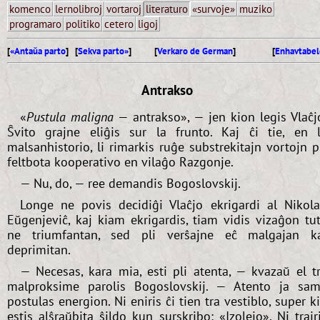
komenco
lernolibroj
vortaroj
literaturo
«survoje»
muziko
programaro
politiko
cetero
ligoj
[
«Antaŭa parto
] [
Sekva parto»
]
[
Verkaro de German
]
[
Enhavtabel
Antrakso
«
Pustula maligna
— antrakso», — jen kion legis Vlaĉj
Ŝvito grajne eliĝis sur la frunto. Kaj ĉi tie, en 
malsanhistorio, li rimarkis ruĝe substrekitajn vortojn p
feltbota kooperativo en vilaĝo Razgonje.
— Nu, do, — ree demandis Bogoslovskij.
Longe ne povis decidiĝi Vlaĉjo ekrigardi al Nikol
Eŭgenjeviĉ, kaj kiam ekrigardis, tiam vidis vizaĝon tu
ne triumfantan, sed pli verŝajne eĉ malgajan k
deprimitan.
— Necesas, kara mia, esti pli atenta, — kvazaŭ el t
malproksime parolis Bogoslovskij. — Atento ja sa
postulas energion. Ni eniris ĉi tien tra vestiblo, super k
estis alŝraŭbita ŝildo kun surskribo: «Izolejo». Ni trair