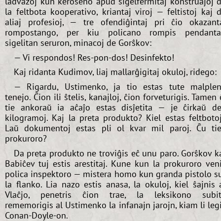
ladvazoj kun keroseno apud sigelfermitaj konstruaĵoj 
la feltbota kooperativo, kriantaj viroj — feltistoj kaj 
aliaj profesioj, — tre ofendiĝintaj pri ĉio okazant
rompostango, per kiu policano rompis pendant
sigelitan seruron, minacoj de Gorŝkov:
— Vi respondos! Res-pon-dos! Desinfekto!
Kaj ridanta Kudimov, liaj mallarĝigitaj okuloj, ridego:
— Rigardu, Ustimenko, ja tio estas tute malple
tenejo. Ĉion ili ŝtelis, kanajloj, ĉion forveturigis. Tamen 
tie ankoraŭ ia aĉaĵo estas disĵetita — je ĉirkaŭ d
kilogramoj. Kaj la preta produkto? Kiel estas feltboto
Laŭ dokumentoj estas pli ol kvar mil paroj. Ĉu tie
prokuroro?
Da preta produkto ne troviĝis eĉ unu paro. Gorŝkov k
Babiĉev tuj estis arestitaj. Kune kun la prokuroro ven
polica inspektoro — mistera homo kun granda pistolo s
la flanko. Lia nazo estis anasa, la okuloj, kiel ŝajnis 
Vlaĉjo, penetris ĉion trae, la leksikono subi
rememorigis al Ustimenko la infanajn jarojn, kiam li leg
Conan-Doyle-on.