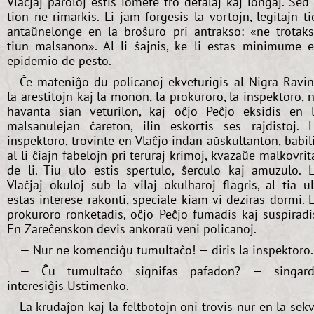
Vlaĉjaj paroloj estis iomete tro detalaj kaj longaj. Sed 
tion ne rimarkis. Li jam forgesis la vortojn, legitajn ti
antaŭnelonge en la broŝuro pri antrakso: «ne trotak
tiun malsanon». Al li ŝajnis, ke li estas minimume 
epidemio de pesto.
Ĉe mateniĝo du policanoj ekveturigis al Nigra Ravi
la arestitojn kaj la monon, la prokuroro, la inspektoro, 
havanta sian veturilon, kaj oĉjo Peĉjo eksidis en 
malsanulejan ĉareton, ilin eskortis ses rajdistoj. 
inspektoro, trovinte en Vlaĉjo indan aŭskultanton, babil
al li ĉiajn fabelojn pri teruraj krimoj, kvazaŭe malkovrit
de li. Tiu ulo estis spertulo, ŝerculo kaj amuzulo. 
Vlaĉjaj okuloj sub la vilaj okulharoj flagris, al tia u
estas interese rakonti, speciale kiam vi deziras dormi. 
prokuroro ronketadis, oĉjo Peĉjo fumadis kaj suspiradi
En Zareĉenskon devis ankoraŭ veni policanoj.
— Nur ne komenciĝu tumultaĉo! — diris la inspektoro.
— Ĉu tumultaĉo signifas pafadon? — singard
interesiĝis Ustimenko.
La krudaĵon kaj la feltbotojn oni trovis nur en la sek