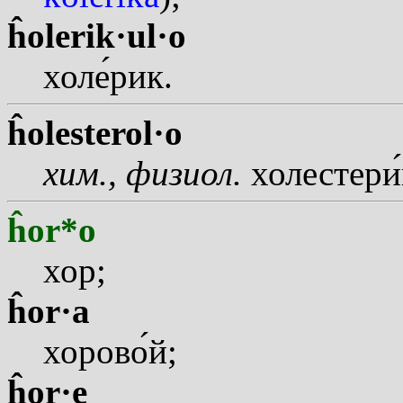
ĥolerik·ul·o
хол
е
рик.
ĥolesterol·o
хим., физиол.
холестер
и
ĥor*o
хор;
ĥor·a
хоров
о
й;
ĥor·e