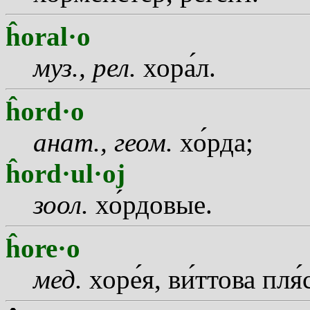
ĥoral·o
муз., рел.
хор
а
л.
ĥord·o
анат., геом.
х
о
рда;
ĥord·ul·oj
зоол.
х
о
рдовые.
ĥore·o
мед.
хор
е
я, в
и
ттова пл
я