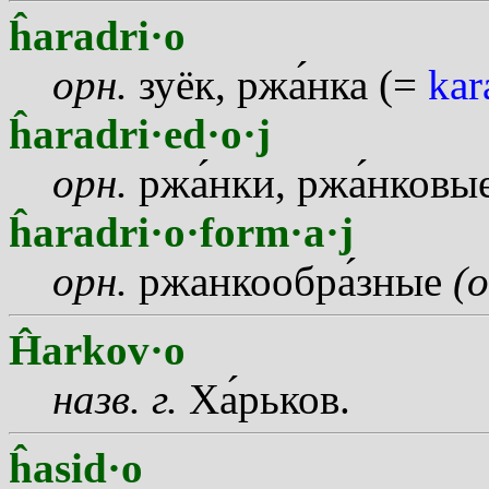
ĥaradri·o
орн.
зуёк, рж
а
нка (=
kar
ĥaradri·ed·o·j
орн.
рж
а
нки, рж
а
нковы
ĥaradri·o·form·a·j
орн.
ржанкообр
а
зные
(
Ĥarkov·o
назв.
г.
Х
а
рьков.
ĥasid·o