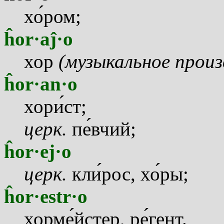
х
о
ром;
ĥor·aĵ·o
хор
(музыкальное произ
ĥor·an·o
хор
и
ст;
церк.
п
е
вчий;
ĥor·ej·o
церк.
кл
и
рос, х
о
ры;
ĥor·estr·o
хорм
е
йстер, р
е
гент.