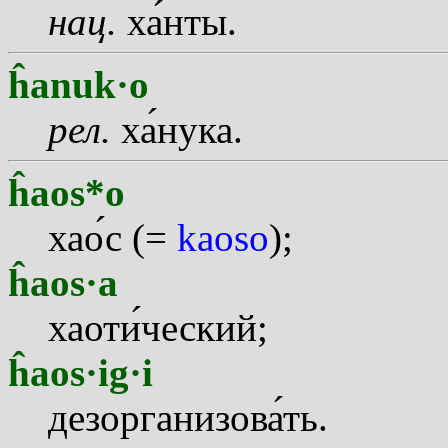
нац.
х
а
нты.
ĥanuk·o
рел.
х
а
нука.
ĥaos*o
ха
о
с (=
kaoso
);
ĥaos·a
хаот
и
ческий;
ĥaos·ig·i
дезорганизов
а
ть.