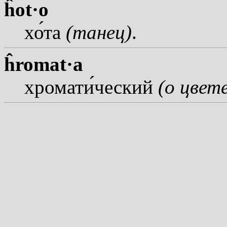
ĥot·o
х
о
та
(танец)
.
ĥromat·a
хромат
и
ческий
(о цвете