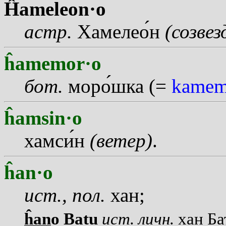
Ĥameleon·o
астр.
Хамеле
о
н
(созвез
ĥamemor·o
бот.
мор
о
шка (=
kamem
ĥamsin·o
хамс
и
н
(ветер)
.
ĥan·o
ист., пол.
хан;
ĥan
o Batu
ист. личн.
хан Ба