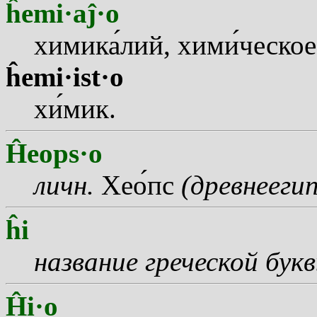
ĥemi·aĵ·o
химик
а
лий, хим
и
ческое
ĥemi·ist·o
х
и
мик.
Ĥeops·o
личн.
Хе
о
пс
(древнееги
ĥi
название греческой бук
Ĥi·o