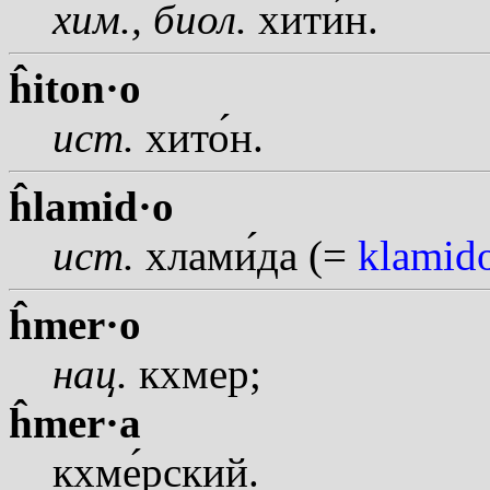
хим., биол.
хит
и
н.
ĥiton·o
ист.
хит
о
н.
ĥlamid·o
ист.
хлам
и
да (=
klamid
ĥmer·o
нац.
кхмер;
ĥmer·a
кхм
е
рский.