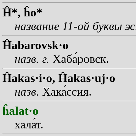
Ĥ*,
ĥo*
название 11-ой буквы 
Ĥabarovsk·o
назв.
г.
Хаб
а
ровск.
Ĥakas·i·o,
Ĥakas·uj·o
назв.
Хак
а
ссия.
ĥalat·o
хал
а
т.