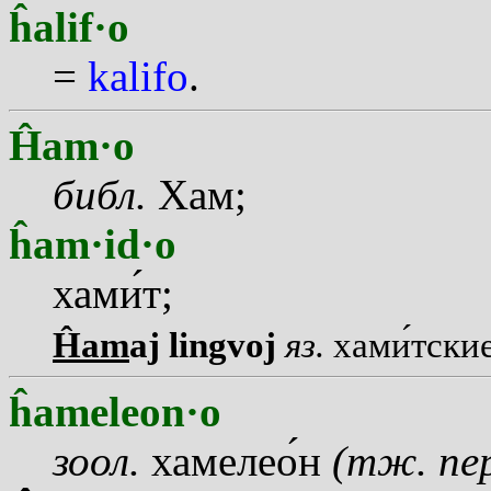
ĥalif·o
=
kalifo
.
Ĥam·o
библ.
Хам;
ĥam·id·o
хам
и
т;
Ĥam
aj lingvoj
яз.
хам
и
тски
ĥameleon·o
зоол.
хамеле
о
н
(тж. пер