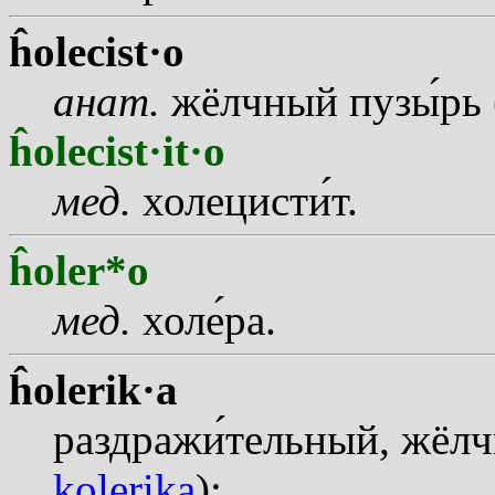
ĥolecist·o
анат.
жёлчный пуз
ы
рь
ĥolecist·it·o
мед.
холецист
и
т.
ĥoler*o
мед.
хол
е
ра.
ĥolerik·a
раздраж
и
тельный, жёлч
kolerika
);