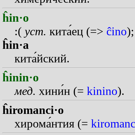
ĥin·o
:(
уст.
кит
а
ец (=>
ĉino
);
ĥin·a
кит
а
йский.
ĥinin·o
мед.
хин
и
н (=
kinino
).
ĥiromanci·o
хиром
а
нтия (=
kiromanc