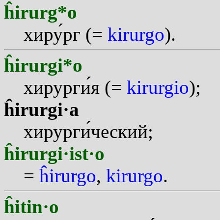
ĥirurg*o
хир
у
рг (=
kirurgo
).
ĥirurgi*o
хирург
и
я (=
kirurgio
);
ĥirurgi·a
хирург
и
ческий;
ĥirurgi·ist·o
=
ĥirurgo
,
kirurgo
.
ĥitin·o