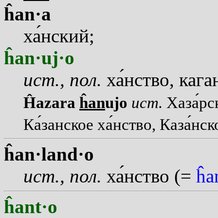
ĥan·a
х
а
нский;
ĥan·uj·o
ист., пол.
х
а
нство, кага
Ĥazara
ĥan
ujo
ист.
Хаз
а
рс
К
а
занское х
а
нство, Каз
а
нск
ĥan·land·o
ист., пол.
х
а
нство (=
ĥa
ĥant·o