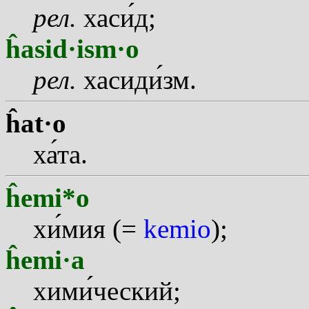
рел.
хас
и
д;
ĥasid·ism·o
рел.
хасид
и
зм.
ĥat·o
х
а
та.
ĥemi*o
х
и
мия (=
kemio
);
ĥemi·a
хим
и
ческий;