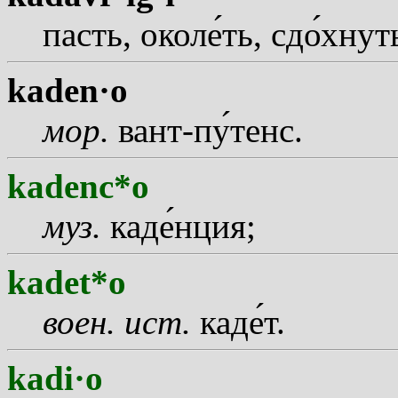
пасть, окол
е
ть, сд
о
хнут
kaden·o
мор.
вант-п
у
тенс.
kadenc*o
муз.
кад
е
нция;
kadet*o
воен.
ист.
кад
е
т.
kadi·o