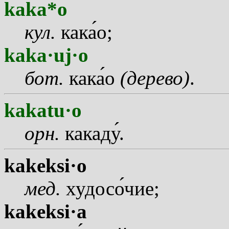
kaka*o
кул.
как
а
о;
kaka·uj·o
бот.
как
а
о
(дерево)
.
kakatu·o
орн.
какад
у
.
kakeksi·o
мед.
худос
о
чие;
kakeksi·a