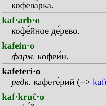
кофев
а
рка.
kaf·arb·o
коф
е
йное д
е
рево.
kafein·o
фарм.
кофе
и
н.
kafeteri·o
редк.
кафет
е
рий (=>
kaf
kaf·kruĉ·o