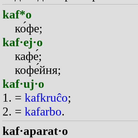
kaf*o
к
о
фе;
kaf·ej·o
каф
е
;
коф
е
йня;
kaf·uj·o
=
kafkruĉo
;
=
kafarbo
.
kaf·aparat·o