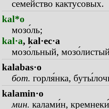
сем
е
йство к
а
ктусовых.
kal*o
моз
о
ль;
kal·a
,
kal·ec·a
моз
о
льный, моз
о
листый
kalabas·o
бот.
горл
я
нка, бут
ы
лоч
kalamin·o
мин.
калам
и
н, кремнек