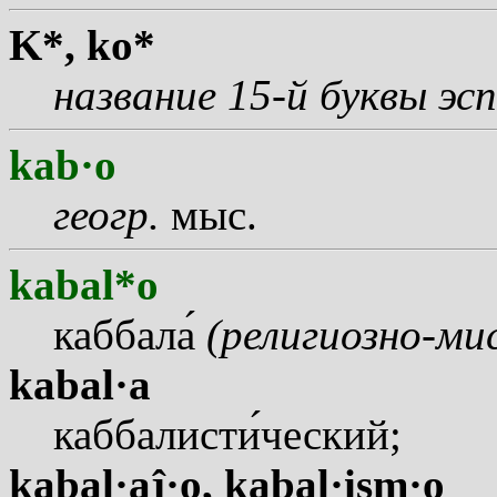
K*,
ko*
название 15-й буквы э
kab·o
геогр.
мыс.
kabal*o
каббал
а
(религиозно-ми
kabal·a
каббалист
и
ческий;
kabal·aĵ·o,
kabal·ism·o