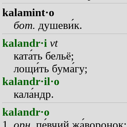
kalamint·o
бот.
душев
и
к.
kalandr·i
vt
кат
а
ть бельё;
лощ
и
ть бум
а
гу;
kalandr·il·o
кал
а
ндр.
kalandr·o
орн.
п
е
вчий ж
а
воронок;