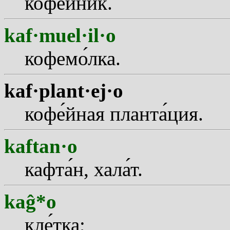
коф
е
йник.
kaf·muel·il·o
кофем
о
лка.
kaf·plant·ej·o
коф
е
йная плант
а
ция.
kaftan·o
кафт
а
н, хал
а
т.
kaĝ*o
кл
е
тка;