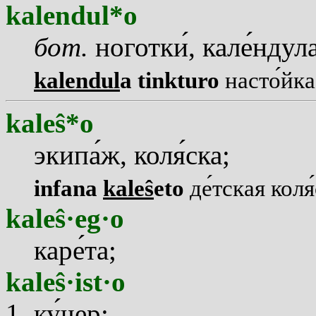
kalendul*o
бот.
ноготк
и
, кал
е
ндула
kalendul
a tinkturo
наст
о
йка
kaleŝ*o
экип
а
ж, кол
я
ска;
infana
kaleŝ
eto
д
е
тская кол
я
kaleŝ·eg·o
кар
е
та;
kaleŝ·ist·o
к
у
чер;