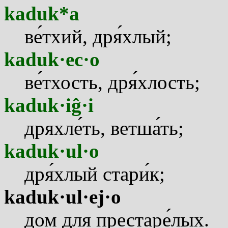
kaduk*a
в
е
тхий, др
я
хлый;
kaduk·ec·o
в
е
тхость, др
я
хлость;
kaduk·iĝ·i
дряхл
е
ть, ветш
а
ть;
kaduk·ul·o
др
я
хлый стар
и
к;
kaduk·ul·ej·o
дом для престар
е
лых.