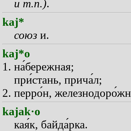
и т.п.)
.
kaj*
союз
и.
kaj*o
н
а
бережная;
пр
и
стань, прич
а
л;
перр
о
н, железнодор
о
жн
kajak·o
ка
я
к, байд
а
рка.