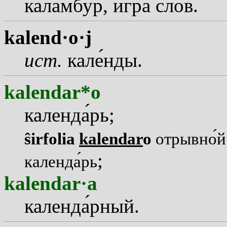
каламб
у
р, игр
а
слов.
kalend·o·j
ист.
кал
е
нды.
kalendar*o
календ
а
рь;
ŝirfolia
kalendar
o
отрывн
о
й
;
календ
а
рь
kalendar·a
календ
а
рный.