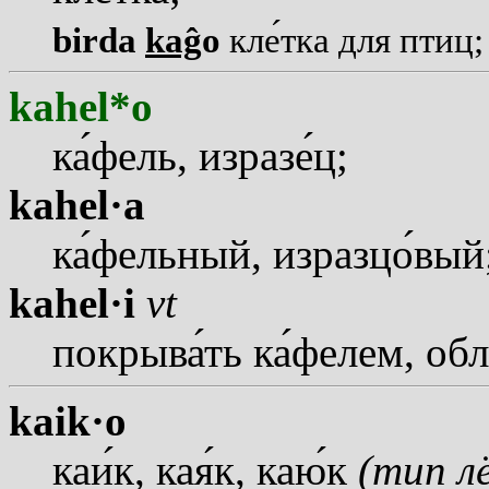
birda
kaĝ
o
кл
е
тка для птиц
kahel*o
к
а
фель, израз
е
ц;
kahel·a
к
а
фельный, изразц
о
вый
kahel·i
vt
покрыв
а
ть к
а
фелем, об
kaik·o
ка
и
к, ка
я
к, ка
ю
к
(тип л