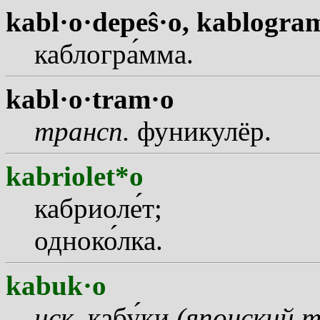
kabl·o·depeŝ·o,
kablogra
каблогр
а
мма.
kabl·o·tram·o
трансп.
фуникулёр.
kabriolet*o
кабриол
е
т;
однок
о
лка.
kabuk·o
иск.
каб
у
ки
(японский 