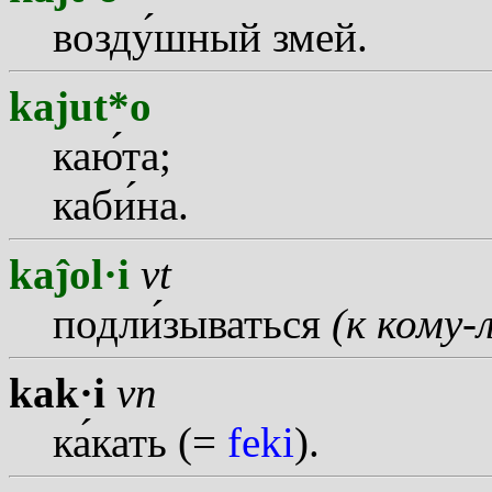
возд
у
шный змей.
kajut*o
ка
ю
та;
каб
и
на.
kaĵol·i
vt
подл
и
зываться
(к кому-л
kak·i
vn
к
а
кать (=
feki
).