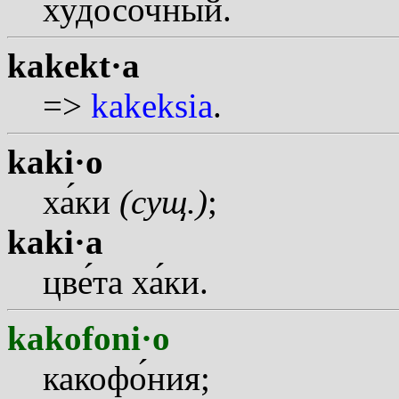
худос
о
чный.
kakekt·a
=>
kakeksia
.
kaki·o
х
а
ки
(сущ.)
;
kaki·a
цв
е
та х
а
ки.
kakofoni·o
какоф
о
ния;