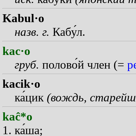
Kabul·o
назв.
г.
Каб
у
л.
kac·o
груб.
полов
о
й член (=
p
kacik·o
к
а
цик
(вождь, старейш
kaĉ*o
к
а
ша;