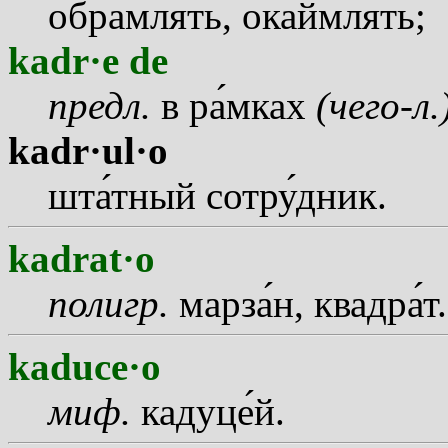
обрамл
я
ть, окаймл
я
ть;
kadr·e de
предл.
в р
а
мках
(чего-л.
kadr·ul·o
шт
а
тный сотр
у
дник.
kadrat·o
полигр.
марз
а
н, квадр
а
т.
kaduce·o
миф.
кадуц
е
й.