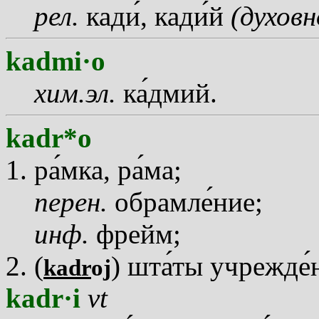
рел.
кад
и
, кад
и
й
(духовн
kadmi·o
хим.эл.
к
а
дмий.
kadr*o
р
а
мка, р
а
ма;
перен.
обрамл
е
ние;
инф.
фрейм;
(
) шт
а
ты учрежд
е
kadr
oj
kadr·i
vt