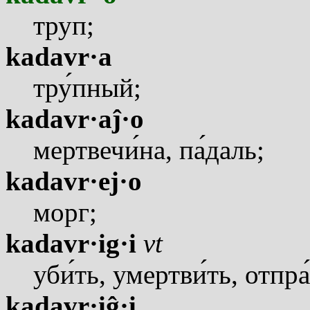
труп;
kadavr·a
тр
у
пный;
kadavr·aĵ·o
мертвеч
и
на, п
а
даль;
kadavr·ej·o
морг;
kadavr·ig·i
vt
уб
и
ть, умертв
и
ть, отпр
а
kadavr·iĝ·i