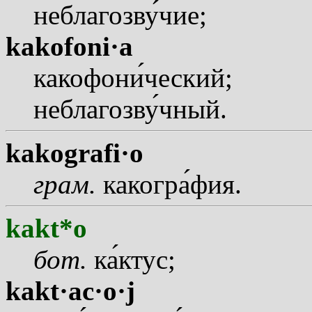
неблагозв
у
чие;
kakofoni·a
какофон
и
ческий;
неблагозв
у
чный.
kakografi·o
грам.
какогр
а
фия.
kakt*o
бот.
к
а
ктус;
kakt·ac·o·j