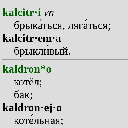
kalcitr·i
vn
брык
а
ться, ляг
а
ться;
kalcitr·em·a
брыкл
и
вый.
kaldron*o
котёл;
бак;
kaldron·ej·o
кот
е
льная;