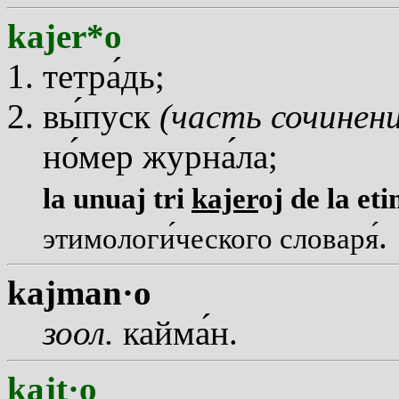
kajer*o
тетр
а
дь;
в
ы
пуск
(часть сочинен
н
о
мер журн
а
ла;
la unuaj tri
kajer
oj de la et
.
этимолог
и
ческого словар
я
kajman·o
зоол.
кайм
а
н.
kajt·o