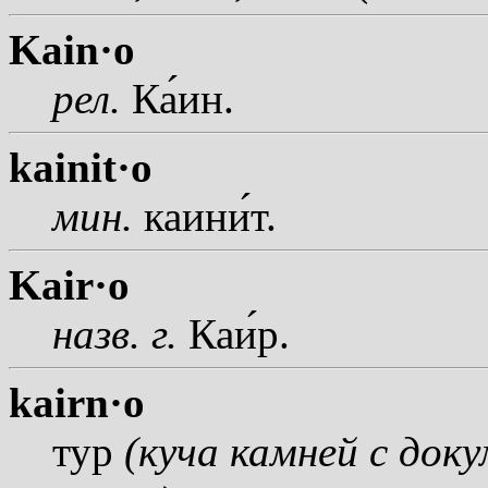
Kain·o
рел.
К
а
ин.
kainit·o
мин.
каин
и
т.
Kair·o
назв.
г.
Ка
и
р.
kairn·o
тур
(куча камней с до