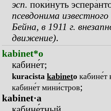
эсп.
пок
и
нуть эспер
а
нт
псевдонима известног
Бейна, в 1911 г. внеза
движение)
.
kabinet*o
кабин
е
т;
kuracista
kabinet
o
кабин
е
т 
;
кабин
е
т мин
и
стров
kabinet·a
кабин
е
тный.