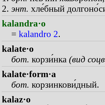
энт.
хл
е
бный долгон
о
с
kalandra·o
=
kalandro 2
.
kalate·o
бот.
корз
и
нка
(вид соц
kalate·form·a
бот.
корзинков
и
дный.
kalaz·o