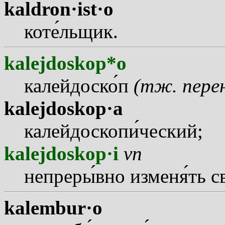
kaldron·ist·o
кот
е
льщик.
kalejdoskop*o
калейдоск
о
п
(тж. перен
kalejdoskop·a
калейдоскоп
и
ческий;
kalejdoskop·i
vn
непрер
ы
вно измен
я
ть 
kalembur·o