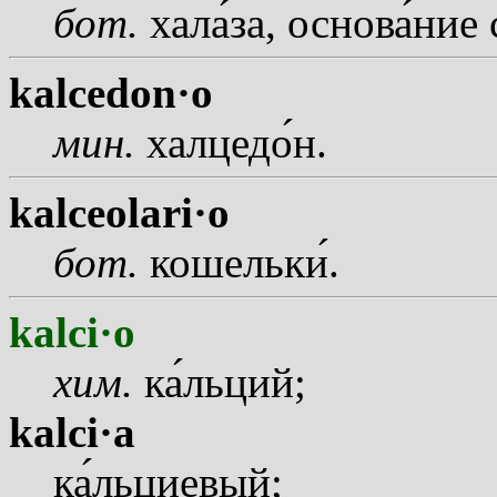
бот.
хал
а
за, основ
а
ние 
kalcedon·o
мин.
халцед
о
н.
kalceolari·o
бот.
кошельк
и
.
kalci·o
хим.
к
а
льций;
kalci·a
к
а
льциевый;