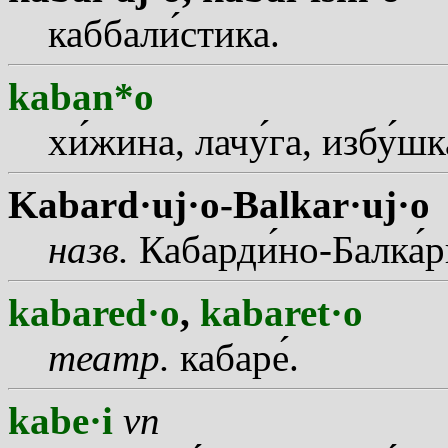
каббал
и
стика.
kaban*o
х
и
жина, лач
у
га, изб
у
шк
Kabard·uj·o-Balkar·uj·o
назв.
Кабард
и
но-Балк
а
р
kabared·o
,
kabaret·o
театр.
кабар
е
.
kabe·i
vn