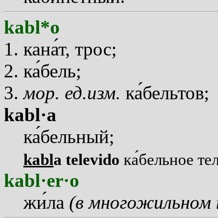
kabl*o
кан
а
т, трос;
к
а
бель;
мор. ед.изм.
к
а
бельтов;
kabl·a
к
а
бельный;
kabl
a televido
к
а
бельное те
kabl·er·o
ж
и
ла
(в многожильном 