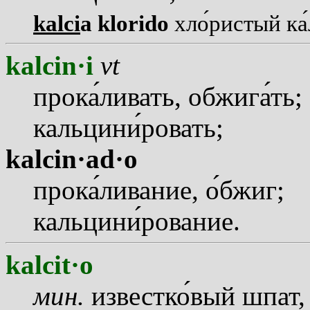
kalci
a klorido
хл
о
ристый к
а
kalcin·i
vt
прок
а
ливать, обжиг
а
ть;
кальцин
и
ровать;
kalcin·ad·o
прок
а
ливание,
о
бжиг;
кальцин
и
рование.
kalcit·o
мин.
известк
о
вый шпат,