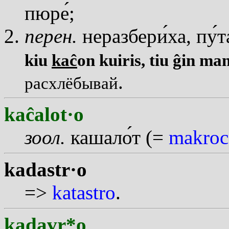
пюр
е
;
перен.
неразбер
и
ха, п
у
т
kiu
kaĉ
on kuiris, tiu ĝin ma
.
расхлёбывай
kaĉalot·o
зоол.
кашал
о
т (=
makroc
kadastr·o
=>
katastro
.
kadavr*o