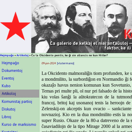
K
La galerio de kelkaj el niaj antaŭuloj
fakton, ke il
Hejmpaĝo
Artikoloj
Ĉu la Okcidento pentis, ke ĝi sin aliancis ne kun Hitler?
Hejmpaĝo
09-jun-2024
vlutermano
Dokumentoj
La Okcidento malmoraliĝis tiom
profunden
, ke 
Eventoj
a mondmilito, la surbordiĝon en Normandio
ĝi
f
okazaĵo havus nenion komunan kun Sovetunio, ki
Kubo
Temas pri multe pli, ol nur pri falsado de la h
i
st
Artikoloj
kiu
volas ŝanĝi
la
aŭtokratecon de la tutmon
Komunistaj partioj
francoj, britoj kaj usonanoj
tenis la heroojn de
Zelenskij-on akceptis kun ovacio – sankciant
Diskutoj
novnazioj.
Kio en la dua mondmilito estis la no
Libroj
super Rusio. Okaze de la 80-a datreveno de la 
Kurso de marksismo
ĉasaviadilojn de la tipo Mirage 2000 al la arm