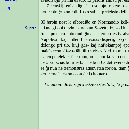
Kontaktoj
aviadistojn pri ilia uzado. Li parolis ankaŭ pri 
al Zelenskij enbataligi la usonajn raketojn
Ligoj
koncentriĝo kontraŭ Rusio sub la preteksto defe
8
0 jarojn post la albordiĝo en Normandio kelk
Supren
alianciĝi oni devintus ne kun Sovetunio, sed ku
fona potenco tutmondiĝinta la tempo
estis alv
Napoleon, kaj Hitler. Ili deziras dispecigi kaj di
delonge pri tio, kiuj gas- kaj naftokampoj apar
maleblecon disvastiĝi ili travivas kiel mortan
siatempe elektis faŝismon, nun, por la sama ce
celo sankcias la rimedon. Je la 80-a datreveno d
se ĝi nun ne demonstras adekvatan forton, tiam ĝi
koncerne la estontecon de la homaro.
L
a aŭtoro de la supra teksto estas S.E., la p