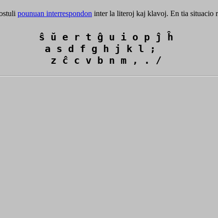
ostuli
pounuan interrespondon
inter la literoj kaj klavoj. En tia situaci
ŝ ŭ e r t ĝ u i o p ĵ ĥ 

 a s d f g h j k l ; 

  z ĉ c v b n m , . /