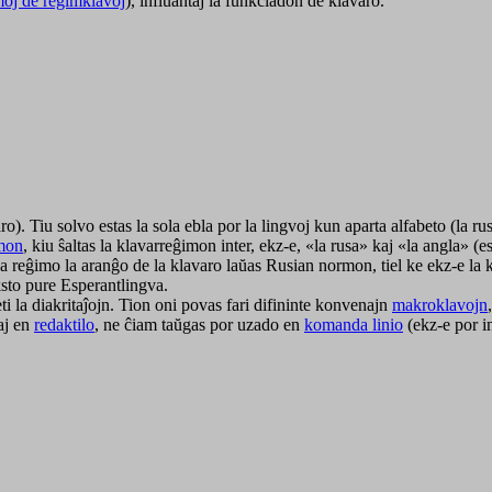
oj de reĝimklavoj
), influantaj la funkciadon de klavaro.
aro). Tiu solvo estas la sola ebla por la lingvoj kun aparta alfabeto (la r
mon
, kiu ŝaltas la klavarreĝimon inter, ekz-e, «la rusa» kaj «la angla» (es
a reĝimo la aranĝo de la klavaro laŭas Rusian normon, tiel ke ekz-e la
ksto pure Esperantlingva.
 la diakritaĵojn. Tion oni povas fari difininte konvenajn
makroklavojn
taj en
redaktilo
, ne ĉiam taŭgas por uzado en
komanda linio
(ekz-e por in