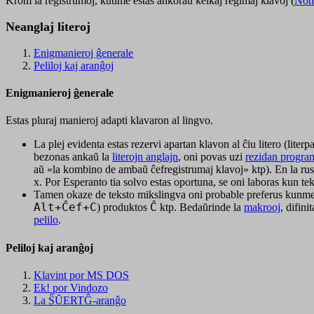
Krom la registrumoj, kutime estas ankoraŭ kelkaj reĝimaj klavoj (
Nom
Neanglaj literoj
Enigmanieroj ĝenerale
Peliloj kaj aranĝoj
Enigmanieroj ĝenerale
Estas pluraj manieroj adapti klavaron al lingvo.
La plej evidenta estas rezervi apartan klavon al ĉiu litero (literp
bezonas ankaŭ la
literojn anglajn
, oni povas uzi
rezidan progra
aŭ «la kombino de ambaŭ ĉefregistrumaj klavoj» ktp). En la rus
x
. Por Esperanto tia solvo estas oportuna, se oni laboras kun te
Tamen okaze de teksto mikslingva oni probable preferus kunmeti
Alt+Ĉef+C
) produktos
Ĉ
ktp. Bedaŭrinde la
makrooj
, difini
pelilo
.
Peliloj kaj aranĝoj
Klavint por MS DOS
Ek! por Vindozo
La ŜŬERTĜ-aranĝo