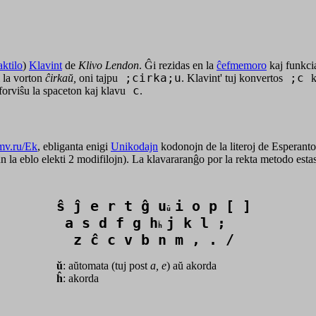
aktilo
)
Klavint
de
Klivo Lendon
. Ĝi rezidas en la
ĉefmemoro
kaj funkcia
i la vorton
ĉirkaŭ,
oni tajpu
;cirka;u
. Klavint' tuj konvertos
;c
k
 forviŝu la spaceton kaj klavu
c
.
mv.ru/Ek
, ebliganta enigi
Unikodajn
kodonojn de la literoj de Esperanto
 la eblo elekti 2 modifilojn). La klavararanĝo por la rekta metodo est
ŝ ĵ e r t ĝ u
i o p [ ] 

ŭ 
 a s d f g h
j k l ; 

ĥ 
  z ĉ c v b n m , . /
ŭ
: aŭtomata (tuj post
a, e
) aŭ akorda
ĥ
: akorda