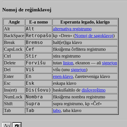
Nomoj de reĝimklavoj
Angle
E-a nomo
Esperanta legado, klarigo
Alt
Alt
alternativa registrumo
BackSpace
Retropaŝo
kp «Dren» (
Nomoj de sagoklavoj
)
Break
Bremso
halt[et]iga klavo
CapsLock
Ĉef
fiksiĝema ĉeflitera registrumo
Ctrl
Stir
stira registrumo
Delete
Forviŝu
tutan
linion
, ekranon — aŭ
signejon
Del
Viŝ
viŝu (unu
signejon
)
Enter
En
enen-klavo
, ĉaretreveniga klavo
Esc
Esk
eskapa klavo
Ins(ert)
Dis(ŝovu)
baskulŝaltilo de
disŝovreĝimo
NumLock
Nombra
fiksiĝema nombra registrumo
Shift
Supra
supra registrumo, kp «Ĉef»
Tab
Tab
tabo
, taba klavo