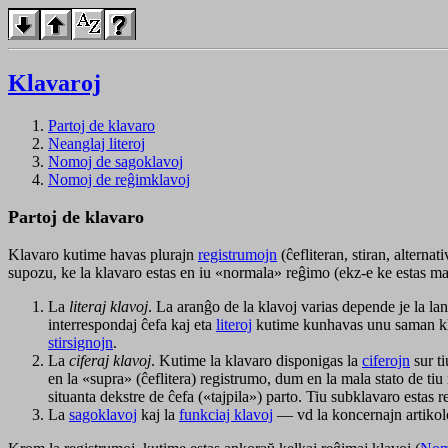
Klavaroj
Partoj de klavaro
Neanglaj literoj
Nomoj de sagoklavoj
Nomoj de reĝimklavoj
Partoj de klavaro
Klavaro kutime havas plurajn
registrumojn
(ĉefliteran, stiran, alterna
supozu, ke la klavaro estas en iu «normala» reĝimo (ekz-e ke estas malŝal
La
literaj klavoj
. La aranĝo de la klavoj varias depende je la lan
interrespondaj ĉefa kaj eta
literoj
kutime kunhavas unu saman kla
stirsignojn
.
La
ciferaj klavoj
. Kutime la klavaro disponigas la
ciferojn
sur ti
en la «supra» (ĉeflitera) registrumo, dum en la mala stato de tiu
situanta dekstre de ĉefa («tajpila») parto. Tiu subklavaro estas
La
sagoklavoj
kaj la
funkciaj klavoj
— vd la koncernajn artikol