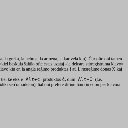
usa, la greka, la hebrea, la armena, la kartvela ktp). Ĉar ofte oni tamen
tkiel baskula ŝaltilo ofte estas uzataj «la dekstra stirregistruma klavo»,
 klavo kiu en la angla reĝimo produktas
{
aŭ
[
, rusreĝime donas
X
kaj
, tiel ke ekz-e
Alt+c
produktos
ĉ
, dum
Alt+C
(t.e.
diki serĉomodelon), tial oni prefere difinu tian rimedon per klavara