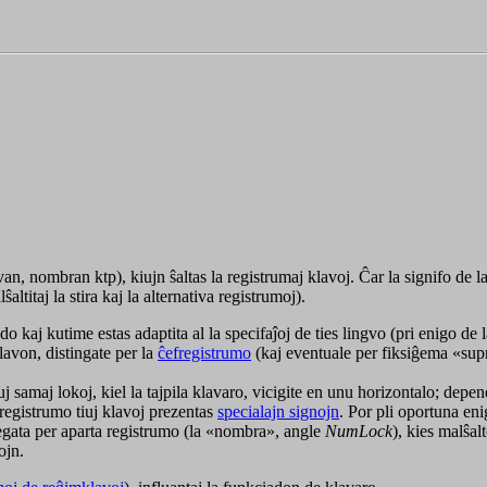
tivan, nombran ktp), kiujn ŝaltas la registrumaj klavoj. Ĉar la signifo de l
titaj la stira kaj la alternativa registrumoj).
do kaj kutime estas adaptita al la specifaĵoj de ties lingvo (pri enigo de 
von, distingate per la
ĉefregistrumo
(kaj eventuale per fiksiĝema «supra
uj samaj lokoj, kiel la tajpila klavaro, vicigite en unu horizontalo; depe
 registrumo tiuj klavoj prezentas
specialajn signojn
. Por pli oportuna en
 regata per aparta registrumo (la «nombra», angle
NumLock
), kies malŝal
ojn.