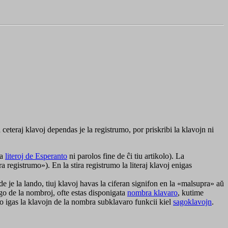
a ceteraj klavoj dependas je la registrumo, por priskribi la klavojn ni
la
literoj de Esperanto
ni parolos fine de ĉi tiu artikolo). La
 registrumo»). En la stira registrumo la literaj klavoj enigas
nde je la lando, tiuj klavoj havas la ciferan signifon en la «malsupra» aŭ
igo de la nombroj, ofte estas disponigata
nombra klavaro
, kutime
to igas la klavojn de la nombra subklavaro funkcii kiel
sagoklavojn
.