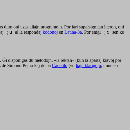
s dum oni uzas aliajn programojn. Por fari supersignitan literon, oni
aj
;u
al la respondaj
kodonoj
en
Latina-3a
. Por enigi
;c
sen ke
. Ĝi disponigas du metodojn, «la rektan» (kun la apartaj klavoj por
as de Simono Pejno kaj de lia
Ĉapelilo
(vd
liajn klarigojn
, unue en