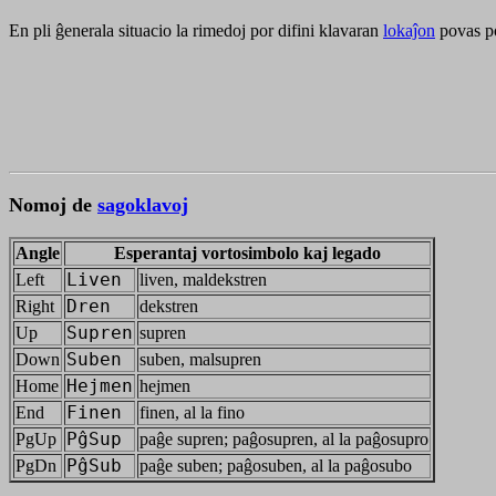
En pli ĝenerala situacio la rimedoj por difini klavaran
lokaĵon
povas p
Nomoj de
sagoklavoj
Angle
Esperantaj vortosimbolo kaj legado
Left
Liven
liven, maldekstren
Right
Dren
dekstren
Up
Supren
supren
Down
Suben
suben, malsupren
Home
Hejmen
hejmen
End
Finen
finen, al la fino
PgUp
PĝSup
paĝe supren; paĝosupren, al la paĝosupro
PgDn
PĝSub
paĝe suben; paĝosuben, al la paĝosubo