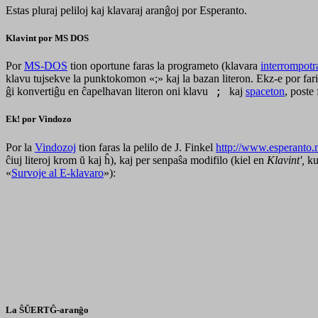
Estas pluraj peliloj kaj klavaraj aranĝoj por Esperanto.
Klavint por MS DOS
Por
MS-DOS
tion oportune faras la programeto (klavara
interrompotr
klavu tujsekve la punktokomon «;» kaj la bazan literon. Ekz-e por far
ĝi konvertiĝu en ĉapelhavan literon oni klavu
;
kaj
spaceton
, poste
Ek! por Vindozo
Por la
Vindozoj
tion faras la pelilo de J. Finkel
http://www.esperanto.
ĉiuj literoj krom ŭ kaj ĥ), kaj per senpaŝa modifilo (kiel en
Klavint',
kun
«
Survoje al E-klavaro
»):
La ŜŬERTĜ-aranĝo