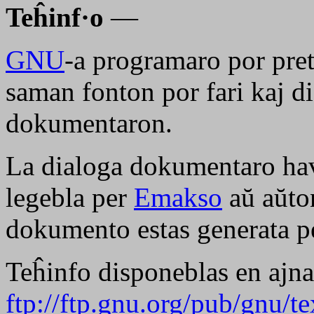
Teĥinf·o
—
GNU
-a programaro por pre
saman fonton por fari kaj d
dokumentaron.
La dialoga dokumentaro ha
legebla per
Emakso
aŭ aŭt
dokumento estas generata 
Teĥinfo disponeblas en ajn
ftp://ftp.gnu.org/pub/gnu/te