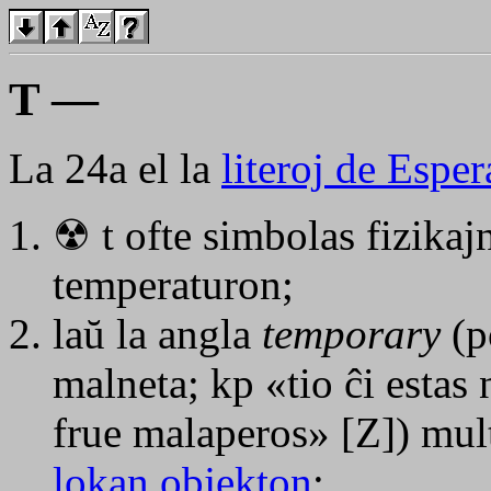
T —
La 24a el la
literoj de Espe
☢
t
ofte simbolas fizikaj
temperaturon;
laŭ la angla
temporary
(p
malneta; kp «tio ĉi estas 
frue malaperos» [Z]) mul
lokan objekton
;