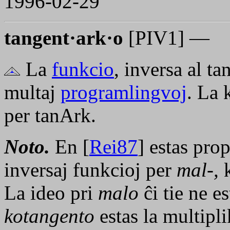
1996-02-29
tangent·ark·o
[PIV1] —
La
funkcio
, inversa al t
multaj
programlingvoj
. La
per
tanArk
.
Noto.
En [
Rei87
] estas pro
inversaj funkcioj per
mal-,
k
La ideo pri
malo
ĉi tie ne es
kotangento
estas la multipl