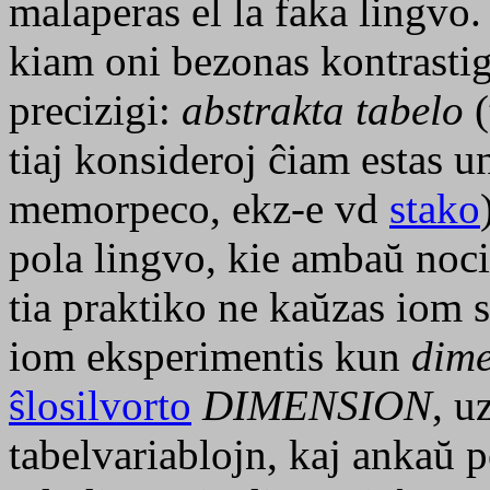
malaperas el la faka lingvo. 
kiam oni bezonas kontrastig
precizigi:
abstrakta tabelo
(
tiaj konsideroj ĉiam estas 
memorpeco, ekz-e vd
stako
pola lingvo, kie ambaŭ noci
tia praktiko ne kaŭzas iom 
iom eksperimentis kun
dime
ŝlosilvorto
DIMENSION
, u
tabelvariablojn, kaj ankaŭ