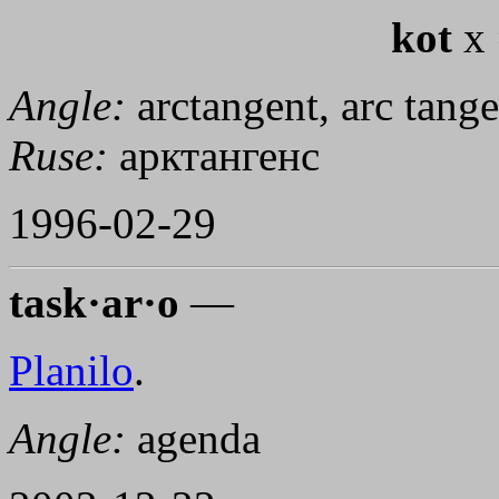
kot
x 
Angle:
arctangent, arc tange
Ruse:
арктангенс
1996-02-29
task·ar·o
—
Planilo
.
Angle:
agenda