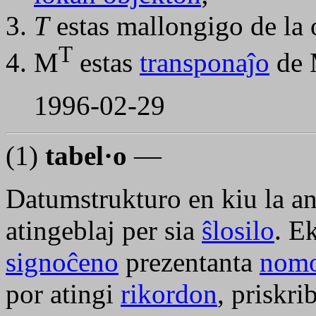
T
estas mallongigo de la
T
M
estas
transponaĵo
de
1996-02-29
(1)
tabel·o
—
Datumstrukturo en kiu la an
atingeblaj per sia
ŝlosilo
. E
signoĉeno
prezentanta
nom
por atingi
rikordon
, priskr