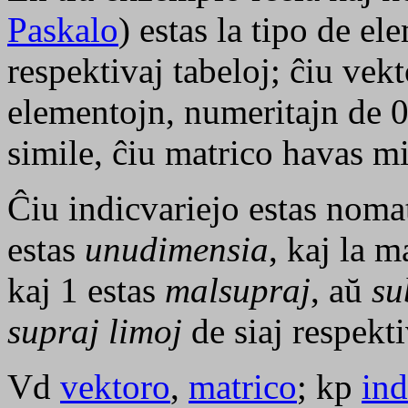
Paskalo
) estas la tipo de el
respektivaj tabeloj; ĉiu
vekt
elementojn, numeritajn de 0
simile, ĉiu
matrico
havas mi
Ĉiu indicvariejo estas nom
estas
unudimensia
, kaj la
ma
kaj 1 estas
malsupraj
, aŭ
su
supraj limoj
de siaj respekt
Vd
vektoro
,
matrico
; kp
ind