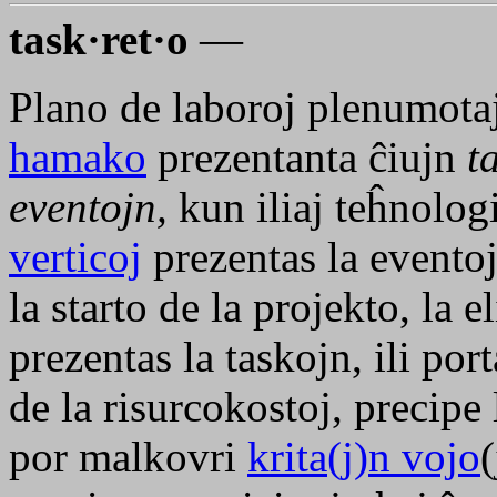
task·ret·o
—
Plano de laboroj plenumotaj
hamako
prezentanta ĉiujn
t
eventojn,
kun iliaj teĥnolog
verticoj
prezentas la eventoj
la starto de la projekto, la el
prezentas la taskojn, ili po
de la risurcokostoj, precipe
por malkovri
krita(j)n vojo
(