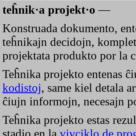
teĥnik·a projekt·o
—
Konstruada dokumento, enten
teĥnikajn decidojn, komplet
projektata produkto por la c
Teĥnika projekto entenas ĉi
kodistoj
, same kiel detala a
ĉiujn informojn, necesajn p
Teĥnika projekto estas rezu
stadio en la
vivciklo de pr