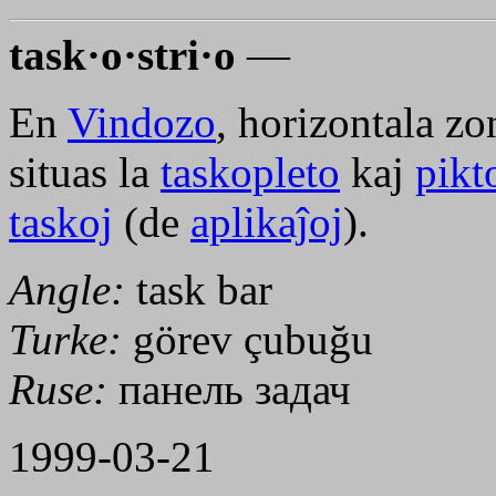
task·o·stri·o
—
En
Vindozo
, horizontala zo
situas la
taskopleto
kaj
pikt
taskoj
(de
aplikaĵoj
).
Angle:
task bar
Turke:
görev çubuğu
Ruse:
панель задач
1999-03-21