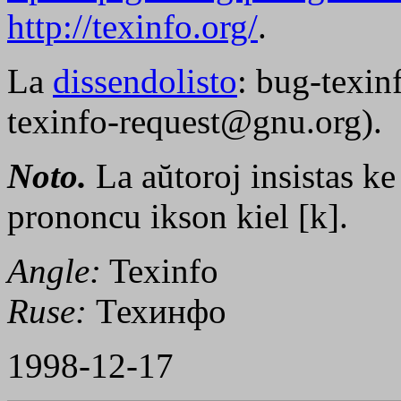
http://texinfo.org/
.
La
dissendolisto
: bug-texi
texinfo-request@gnu.org).
Noto.
La aŭtoroj insistas k
prononcu ikson kiel [k].
Angle:
Texinfo
Ruse:
Техинфо
1998-12-17