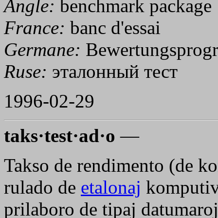
Angle:
benchmark package
France:
banc d'essai
Germane:
Bewertungsprog
Ruse:
эталонный тест
1996-02-29
taks·test·ad·o
—
Takso de rendimento (de ko
rulado de
etalonaj
komputivt
prilaboro de tipaj datumaro