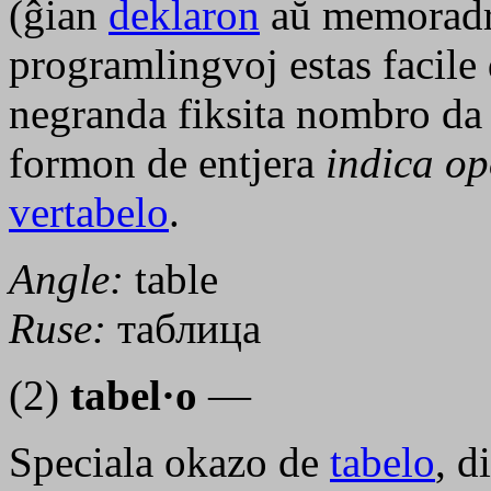
(ĝian
deklaron
aŭ memoradre
programlingvoj estas facile 
negranda fiksita nombro da 
formon de entjera
indica o
vertabelo
.
Angle:
table
Ruse:
таблица
(2)
tabel·o
—
Speciala okazo de
tabelo
, d