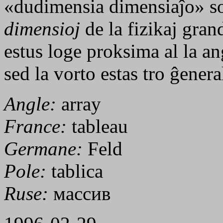
«dudimensia dimensiaĵo» son
dimensioj
de la fizikaj gra
estus loge proksima al la a
sed la vorto estas tro ĝenera
Angle:
array
France:
tableau
Germane:
Feld
Pole:
tablica
Ruse:
массив