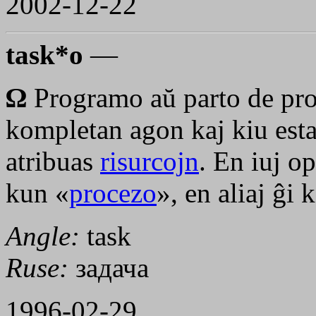
2002-12-22
task*o
—
Ω
Programo aŭ parto de pro
kompletan agon kaj kiu esta
atribuas
risurcojn
. En iuj o
kun «
procezo
», en aliaj ĝi
Angle:
task
Ruse:
задача
1996-02-29