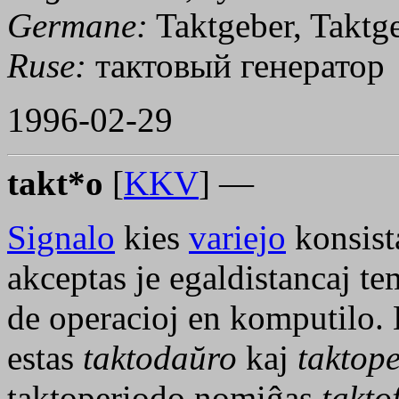
Germane:
Taktgeber, Taktg
Ruse:
тактовый генератор
1996-02-29
takt*o
[
KKV
] —
Signalo
kies
variejo
konsist
akceptas je egaldistancaj t
de operacioj en komputilo. L
estas
taktodaŭro
kaj
taktop
taktoperiodo nomiĝas
takto