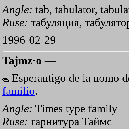
Angle:
tab, tabulator, tabula
Ruse:
табуляция, табулято
1996-02-29
Tajmz·o
—
Esperantigo de la nomo de
familio
.
Angle:
Times type family
Ruse:
гарнитура Таймс