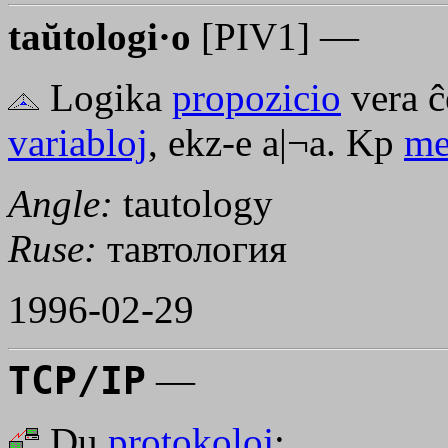
taŭtologi·o
[PIV1] —
Logika
propozicio
vera ĉ
variabloj
, ekz-e
a|¬a
. Kp
me
Angle:
tautology
Ruse:
тавтология
1996-02-29
TCP/IP
—
Du
protokoloj
: