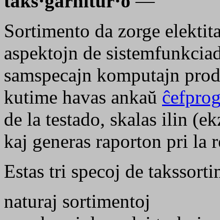
taks·garnitur·o
—
Sortimento da zorge elektita
aspektojn de sistemfunkcia
samspecajn komputajn prod
kutime havas ankaŭ
ĉefpro
de la testado, skalas ilin (e
kaj generas raporton pri la 
Estas tri specoj de takssort
naturaj sortimentoj