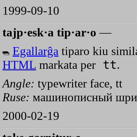
1999-09-10
tajp·esk·a tip·ar·o
—
Egallarĝa
tiparo kiu simi
HTML
markata per
tt
.
Angle:
typewriter face, tt
Ruse:
машинописный шри
2000-02-19