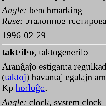
Angle:
benchmarking
Ruse:
эталонное тестиров
1996-02-29
takt·il·o
, taktogenerilo —
Aranĝaĵo estiganta regulkad
(
taktoj
) havantaj egalajn a
Kp
horloĝo
.
Angle:
clock, system clock