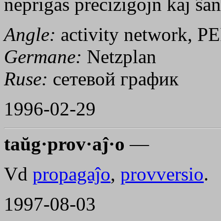
neprigas precizigojn kaj ŝan
Angle:
activity network, P
Germane:
Netzplan
Ruse:
сетевой график
1996-02-29
taŭg·prov·aĵ·o
—
Vd
propagaĵo
,
provversio
.
1997-08-03