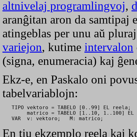
altnivelaj programlingvoj
,
d
aranĝitan aron da samtipaj 
atingeblas per unu aŭ plura
variejon
, kutime
intervalon
(signa, enumeracia) kaj ĝene
Ekz-e, en Paskalo oni povus 
tabelvariablojn:
   TIPO vektoro = TABELO [0..99] EL reela; 

        matrico = TABELO [1..10, 1..100] EL 
   VAR  v: vektoro;   M: matrico;
En tiu ekzemplo
reela
kaj
k