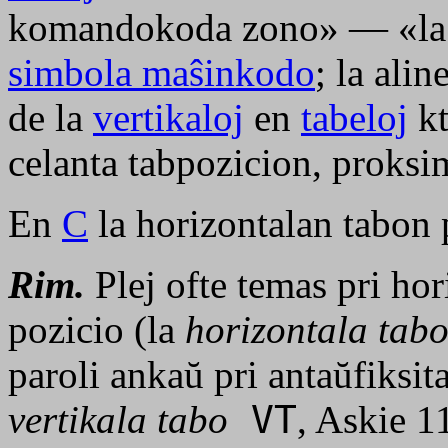
komandokoda zono» — «la o
simbola maŝinkodo
; la alin
de la
vertikaloj
en
tabeloj
kt
celanta tabpozicion, prok
En
C
la horizontalan tabon
Rim.
Plej ofte temas pri hor
pozicio (la
horizontala tab
paroli ankaŭ pri antaŭfiksit
vertikala tabo
VT
, Askie 11