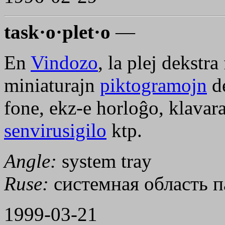
task·o·plet·o
—
En
Vindozo
, la plej dekstra
miniaturajn
piktogramojn
de
fone, ekz-e horloĝo, klavara
senvirusigilo
ktp.
Angle:
system tray
Ruse:
системная область п
1999-03-21