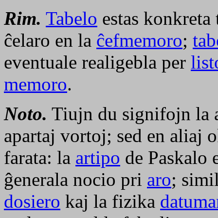
Rim.
Tabelo
estas konkreta t
ĉelaro en la
ĉefmemoro
;
tab
eventuale realigebla per
list
memoro
.
Noto.
Tiujn du signifojn la 
apartaj vortoj; sed en aliaj 
farata: la
artipo
de Paskalo e
ĝenerala nocio pri
aro
; simi
dosiero
kaj la fizika
datuma