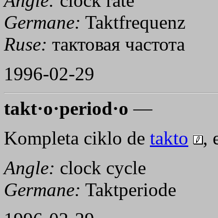
Angle:
clock rate
Germane:
Taktfrequenz
Ruse:
тактовая частота
1996-02-29
takt·o·period·o
—
Kompleta ciklo de
takto
, 
Angle:
clock cycle
Germane:
Taktperiode