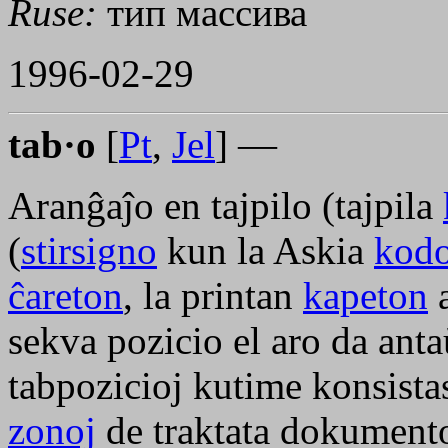
Ruse:
тип массива
1996-02-29
tab·o
[
Pt
,
Jel
] —
Aranĝaĵo en tajpilo (tajpila
(
stirsigno
kun la Askia
kod
ĉareton
, la printan
kapeton
a
sekva pozicio el aro da anta
tabpozicioj kutime konsistas
zonoj
de traktata dokument