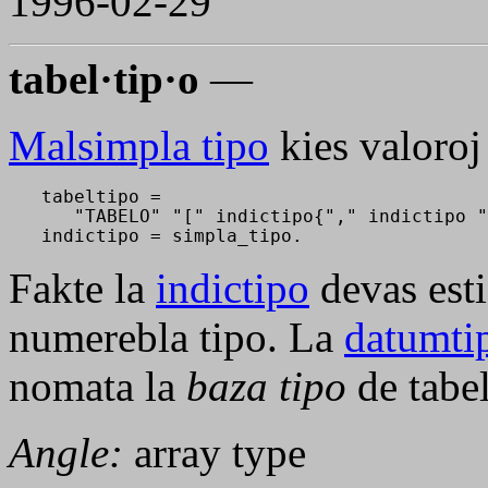
1996-02-29
tabel·tip·o
—
Malsimpla tipo
kies valoroj
   tabeltipo = 

      "TABELO" "[" indictipo{"," indictipo "
   indictipo = simpla_tipo.
Fakte la
indictipo
devas est
numerebla tipo. La
datumti
nomata la
baza tipo
de tabel
Angle:
array type