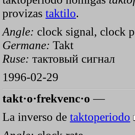
provizas
taktilo
.
Angle:
clock signal, clock p
Germane:
Takt
Ruse:
тактовый сигнал
1996-02-29
takt·o·frekvenc·o
—
La inverso de
taktoperiodo