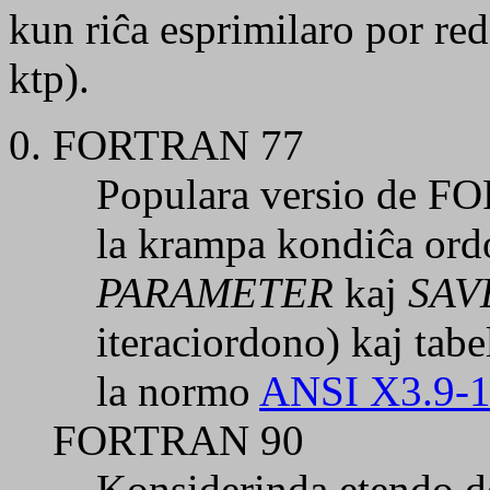
kun riĉa esprimilaro por re
ktp).
FORTRAN 77
Populara versio de FO
la krampa kondiĉa or
PARAMETER
kaj
SAV
iteraciordono) kaj tabe
la normo
ANSI X3.9-
FORTRAN 90
Konsiderinda etendo 