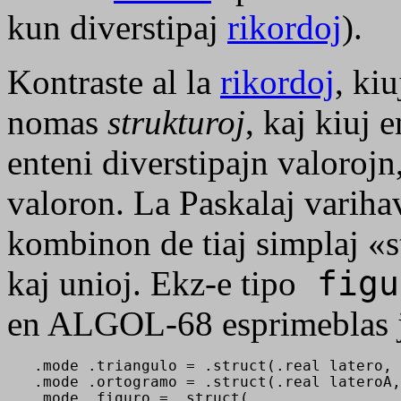
kun diverstipaj
rikordoj
).
Kontraste al la
rikordoj
, ki
nomas
strukturoj
, kaj kiuj e
enteni diverstipajn valoroj
valoron. La Paskalaj varih
kombinon de tiaj simplaj «s
kaj unioj. Ekz-e tipo
fig
en ALGOL-68 esprimeblas 
   .mode .triangulo = .struct(.real latero, 
   .mode .ortogramo = .struct(.real lateroA,
   .mode .figuro = .struct( 
