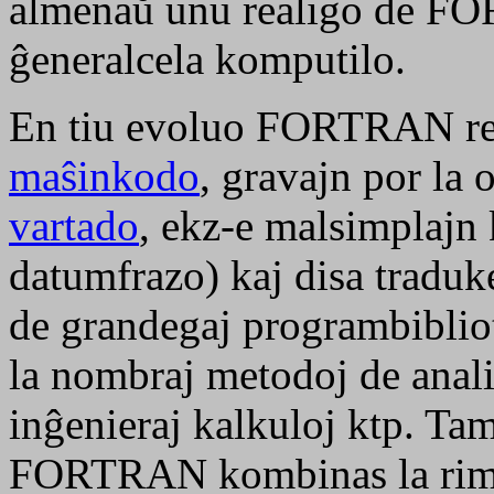
almenaŭ unu realigo de FO
ĝeneralcela komputilo.
En tiu evoluo FORTRAN rete
maŝinkodo
, gravajn por la
vartado
, ekz-e malsimplajn 
datumfrazo) kaj disa traduk
de grandegaj programbibliot
la nombraj metodoj de analit
inĝenieraj kalkuloj ktp. Ta
FORTRAN kombinas la rimed