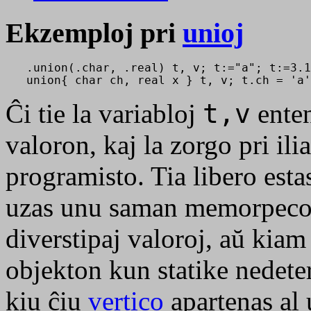
Ekzemploj pri
unioj
   .union(.char, .real) t, v; t:="a"; t:=3.1
Ĉi tie la variabloj
t,v
enten
valoron, kaj la zorgo pri ilia
programisto. Tia libero esta
uzas unu saman memorpeco
diverstipaj valoroj, aŭ kiam
objekton kun statike nedete
kiu ĉiu
vertico
apartenas al 