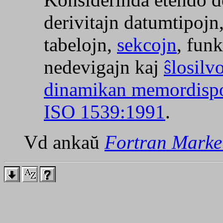
derivitajn datumtipojn
tabelojn,
sekcojn
, funk
nedevigajn kaj
ŝlosilv
dinamikan memordisp
ISO 1539:1991
.
Vd ankaŭ
Fortran Marke