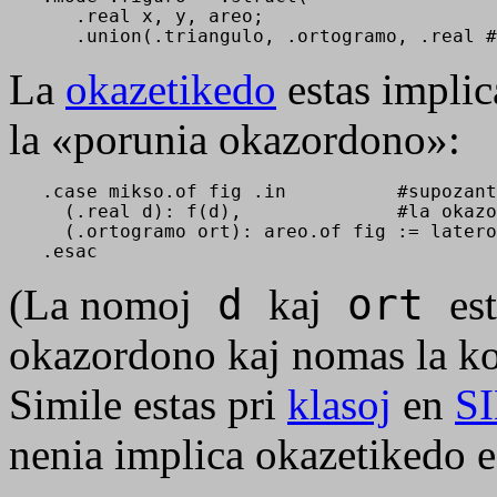
      .real x, y, areo; 

      .union(.triangulo, .ortogramo, .real #
La
okazetikedo
estas impli
la «porunia okazordono»:
   .case mikso.of fig .in          #supozant
     (.real d): f(d),              #la okazo
     (.ortogramo ort): areo.of fig := latero
   .esac
(La nomoj
d
kaj
ort
es
okazordono kaj nomas la ko
Simile estas pri
klasoj
en
S
nenia implica okazetikedo e