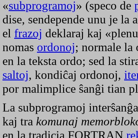
«
subprogramoj
» (speco de
dise, sendepende unu je la 
el
frazoj
deklaraj kaj «plenu
nomas
ordonoj
; normale la
en la teksta ordo; sed la sti
saltoj
, kondiĉaj ordonoj,
ite
por malimplice ŝanĝi tian 
La subprogramoj interŝanĝa
kaj tra
komunaj memorblok
en la tradicia FORTRAN
re